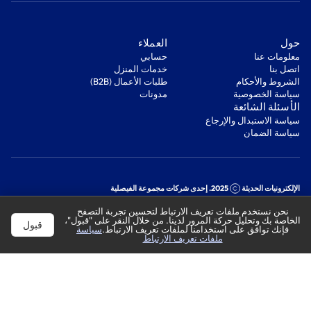
‫حول‬
‫العملاء‬
معلومات عنا
‫حسابي‬
اتصل بنا
‫خدمات المنزل‬
‫الشروط والأحكام‬
‫طلبات الأعمال (B2B)‬
‫سياسة الخصوصية‬
مدونات
‫الأسئلة الشائعة‬
‫سياسة الاستبدال والإرجاع‬
‫سياسة الضمان‬
الإلكترونيات الحديثة
2025. إحدى شركات مجموعة الفيصلية
السجل التجاري: 1010178850
نحن نستخدم ملفات تعريف الارتباط لتحسين تجربة التصفح
الرقم الضريبي: 301244989910003
الخاصة بك وتحليل حركة المرور لدينا. من خلال النقر على "قبول"،
قبول
فإنك توافق على استخدامنا لملفات تعريف الارتباط.
سياسة
ملفات تعريف الارتباط