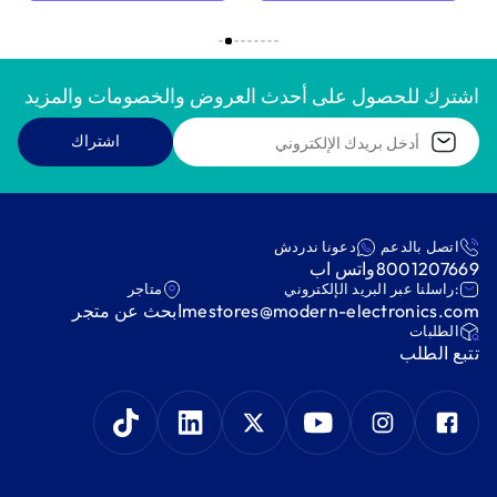
اشترك للحصول على أحدث العروض والخصومات والمزيد
اشتراك
اتصل بالدعم
دعونا ندردش
8001207669
واتس اب
:راسلنا عبر البريد الإلكتروني
متاجر
mestores@modern-electronics.com
ابحث عن متجر
‫الطلبات‬
‫تتبع الطلب‬