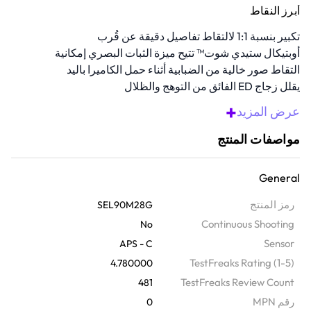
أبرز النقاط
تكبير بنسبة 1:1 لالتقاط تفاصيل دقيقة عن قُرب
أوبتيكال ستيدي شوت™ تتيح ميزة الثبات البصري إمكانية
التقاط صور خالية من الضبابية أثناء حمل الكاميرا باليد
يقلل زجاج ED الفائق من التوهج والظلال
هيكل عزل مقاوم للعوامل الجوية ويتعامل مع البيئات الصعبة
+
عرض المزيد
مثالية لالتقاط صور عالية الجودة
مواصفات المنتج
نظرة عامة
التقاط تفاصيل مذهلة مع عدسة FE مقاس 90 مم Macro f/2.8-22 G
General
OSS القياسية الأساسية. تجعل فتحة العدسة الساطعة f/2.8 ونظام تثبيت
الصورة أوبتيكال ستيدي شوت™ المدمج والبصريات المتقدمة تجعل هذه
رمز المنتج
SEL90M28G
الكاميرا مثالية لالتقاط لقطات الماكرو والصور الشخصية المعقدة حتى في
Continuous Shooting
No
ظروف حمل الكاميرا باليد. تضمن هذه العدسة تعدد الاستخدامات والدقة
Sensor
APS - C
والأداء في كل إطار بفضل تصميمها المتطور الذي يتميز بزجاج ED وSuper
TestFreaks Rating (1-5)
4.780000
ED، والتركيز البؤري التلقائي الهادئ مع محرك SSM بالدفع المباشر، والبنية
TestFreaks Review Count
481
المقاومة للعوادم.
رقم MPN
0