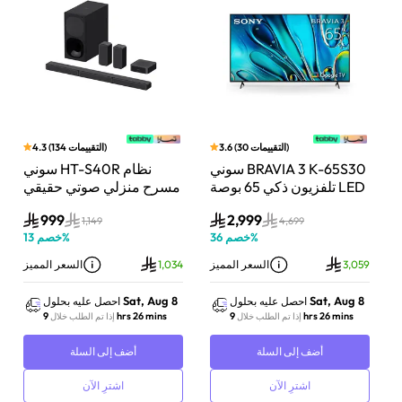
)
التقييمات
30
(
3.6
)
التقييمات
134
(
4.3
بار
سوني BRAVIA 3 K-65S30
سوني HT-S40R نظام
اط،
تلفزيون ذكي 65 بوصة LED
مسرح منزلي صوتي حقيقي
Do
بدقة 4K مع Dolby Vision
5.1 قناة مع تقنية دولبي
999
2,999
وت
ونظام Google TV
أسود
1,149
4,699
1
%
خصم
36
%
خصم
13
ز
3,059
السعر المميز
1,034
السعر المميز
Sat, Aug 8
Sat, Aug 8
احصل عليه بحلول
احصل عليه بحلول
9 hrs 26 mins
9 hrs 26 mins
إذا تم الطلب خلال
إذا تم الطلب خلال
أضف إلى السلة
أضف إلى السلة
اشترِ الآن
اشترِ الآن