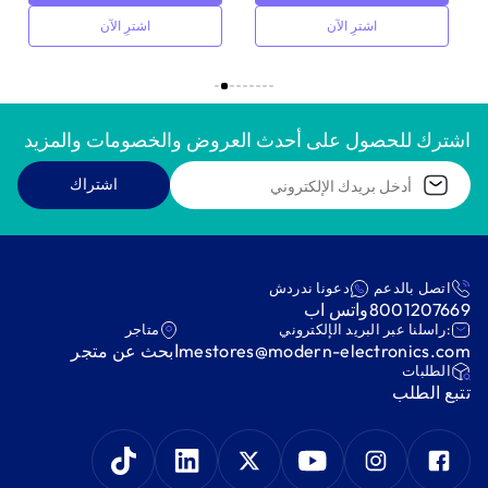
اشترِ الآن
اشترِ الآن
اشترك للحصول على أحدث العروض والخصومات والمزيد
اشتراك
اتصل بالدعم
دعونا ندردش
8001207669
واتس اب
:راسلنا عبر البريد الإلكتروني
متاجر
mestores@modern-electronics.com
ابحث عن متجر
‫الطلبات‬
‫تتبع الطلب‬