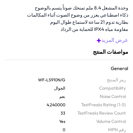
وحدة المشغل 8.4 ملم تمنحك صوتاً يتسم بالوضوح
ذكاء اصطناعي يعزز من وضوح الصوت أثناء المكالمات
بطارية تدوم 21 ساعة لاستماع طوال اليوم
مقاومة مياه IPX4 للحماية من الرذاذ
نطاق تردد واسع يعزز وضوح الموسيقى
+
عرض المزيد
نظرة عامة
مواصفات المنتج
تحرر من الأسلاك مع سماعات الأذن اللاسلكية ANC هذه. تتمتع بعمر بطارية
إجمالي 21 ساعة، اتصال متعدد النقاط، وعناصر تحكم بدون لمس، لتبقى
General
متصلاً ومتحكماً طوال اليوم بدون أن تحرك إصبعاً. مشغل 8.4 ملم ينتج صوتاً
عالي الوضوح يتيح لك إلغاء الضوضاء النشط، والوعي المحيطي، ووضوح
رمز المنتج
WF-LS910N/G
المكالمات المدعوم بالذكاء الاصطناعي الحفاظ على تركيزك ووعيك في
Compatibility
الجوال
مختلف البيئات.
Noise Control
نعم
TestFreaks Rating (1-5)
4.240000
TestFreaks Review Count
33
Volume Control
Yes
رقم MPN
0