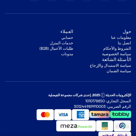
‫حول‬
‫العملاء‬
معلومات عنا
‫حسابي‬
اتصل بنا
‫خدمات المنزل‬
‫الشروط والأحكام‬
‫طلبات الأعمال (B2B)‬
‫سياسة الخصوصية‬
مدونات
‫الأسئلة الشائعة‬
‫سياسة الاستبدال والإرجاع‬
‫سياسة الضمان‬
الإلكترونيات الحديثة
2025. إحدى شركات مجموعة الفيصلية
السجل التجاري: 1010178850
الرقم الضريبي: 301244989910003