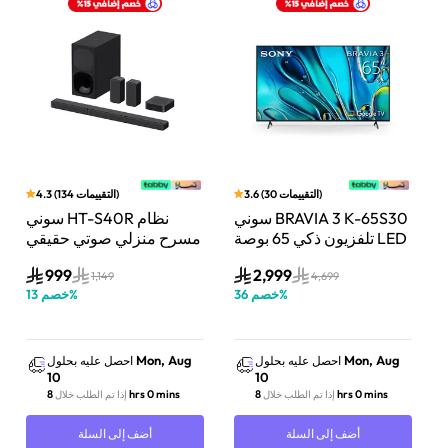
)
التقييمات
30
(
3.6
)
التقييمات
134
(
4.3
بار
سوني BRAVIA 3 K-65S30
سوني HT-S40R نظام
اط،
تلفزيون ذكي 65 بوصة LED
مسرح منزلي صوتي حقيقي
Do
بدقة 4K مع Dolby Vision
5.1 قناة مع تقنية دولبي
999
2,999
وت
ونظام Google TV
أسود
1,149
4,699
1
%
خصم
36
%
خصم
13
Mon, Aug
Mon, Aug
احصل عليه بحلول
احصل عليه بحلول
10
10
8 hrs 0 mins
8 hrs 0 mins
إذا تم الطلب خلال
إذا تم الطلب خلال
أضف إلى السلة
أضف إلى السلة