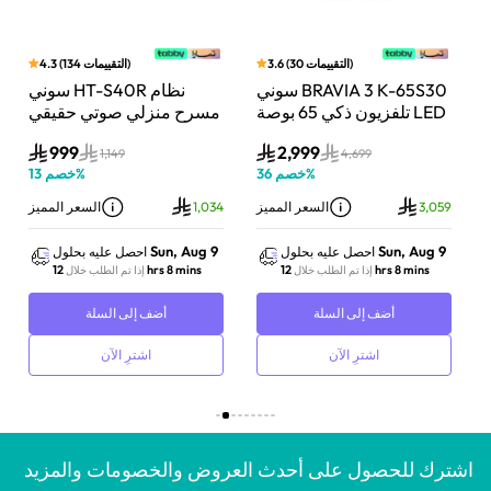
)
التقييمات
30
(
3.6
)
التقييمات
134
(
4.3
بار
سوني BRAVIA 3 K-65S30
سوني HT-S40R نظام
اط،
تلفزيون ذكي 65 بوصة LED
مسرح منزلي صوتي حقيقي
Do
بدقة 4K مع Dolby Vision
5.1 قناة مع تقنية دولبي
999
2,999
وت
ونظام Google TV
أسود
1,149
4,699
1
%
خصم
36
%
خصم
13
ز
3,059
السعر المميز
1,034
السعر المميز
Sun, Aug 9
Sun, Aug 9
احصل عليه بحلول
احصل عليه بحلول
12 hrs 8 mins
12 hrs 8 mins
إذا تم الطلب خلال
إذا تم الطلب خلال
أضف إلى السلة
أضف إلى السلة
اشترِ الآن
اشترِ الآن
اشترك للحصول على أحدث العروض والخصومات والمزيد