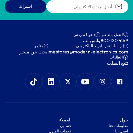
اشتراك
اتصل بالدعم
دعونا ندردش
8001207669
واتس اب
:راسلنا عبر البريد الإلكتروني
متاجر
mestores@modern-electronics.com
ابحث عن متجر
‫الطلبات‬
‫تتبع الطلب‬
‫حول‬
‫العملاء‬
معلومات عنا
‫حسابي‬
اتصل بنا
‫خدمات المنزل‬