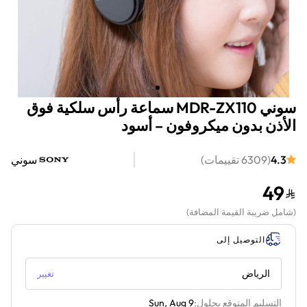
سوني MDR-ZX110 سماعة رأس سلكية فوق
الأذن بدون ميكروفون – أسود
4.3
(
6309
تقييمات
)
سوني
49
(
شامل ضريبة القيمة المضافة
)
التوصيل إلى
الرياض
تغيير
التسليم المتوقع بحلول:
Sun, Aug 9