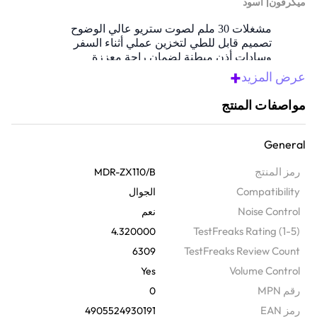
|
ميكرفون
أسود
مشغلات 30 ملم لصوت ستريو عالي الوضوح
تصميم قابل للطي لتخزين عملي أثناء السفر
وسادات أذن مبطنة لضمان راحة معززة
+
نطاق بتردد واسع يعزز من وضوح الموسيقى
عرض المزيد
تصميم خلفي مغلق يعزل الصوت الغامر
مواصفات المنتج
General
رمز المنتج
MDR-ZX110/B
Compatibility
الجوال
Noise Control
نعم
TestFreaks Rating (1-5)
4.320000
TestFreaks Review Count
6309
Volume Control
Yes
رقم MPN
0
رمز EAN
4905524930191