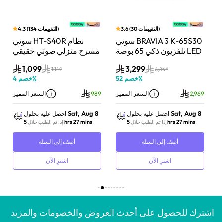
)
التقييمات
30
(
3.6
)
التقييمات
134
(
4.3
بار
سوني BRAVIA 3 K-65S30
سوني HT-S40R نظام
اط،
تلفزيون ذكي 65 بوصة LED
مسرح منزلي صوتي حقيقي
Do
بدقة 4K مع Dolby Vision
5.1 قناة مع تقنية دولبي
1,099
3,299
وت
ونظام Google TV
أسود
1,149
6,849
%
خصم
52
%
خصم
4
ز
2,969
السعر المميز
989
السعر المميز
Sat, Aug 8
Sat, Aug 8
احصل عليه بحلول
احصل عليه بحلول
5 hrs 27 mins
5 hrs 27 mins
إذا تم الطلب خلال
إذا تم الطلب خلال
أضف إلى السلة
أضف إلى السلة
اشترِ الآن
اشترِ الآن
اشترك للحصول على أحدث العروض والخصومات والمزيد