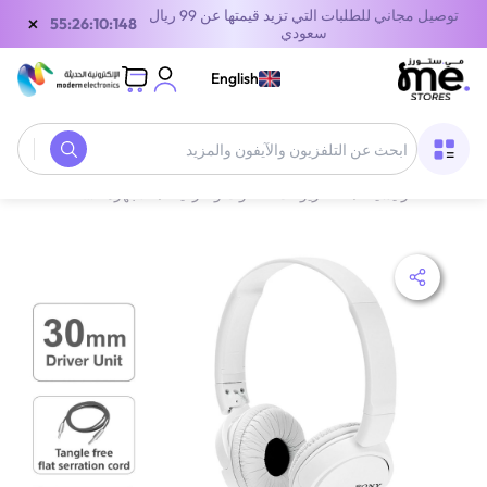
توصيل مجاني للطلبات التي تزيد قيمتها عن 99 ريال
×
55:26:10:148
سعودي
English
الصفحة الرئيسية
/
التلفزيونات، الصوت والترفيه
/
الأجهزة الصوتية
/
سماعا