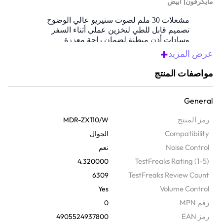
|
مايكرفون
أبيض
مشغلات 30 ملم لصوت ستيريو عالي الوضوح
تصميم قابل للطي لتخزين عملي أثناء السفر
وسادات أذن مبطنة لضمان راحة معززة
+
نطاق بتردد واسع يعزز من وضوح الموسيقى
عرض المزيد
تصميم خلفي مغلق يعزل الصوت الغامر
مواصفات المنتج
General
رمز المنتج
MDR-ZX110/W
Compatibility
الجوال
Noise Control
نعم
TestFreaks Rating (1-5)
4.320000
TestFreaks Review Count
6309
Volume Control
Yes
رقم MPN
0
رمز EAN
4905524937800