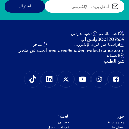
اشتراك
اتصل بالدعم
دعونا ندردش
8001207669
واتس اب
:راسلنا عبر البريد الإلكتروني
متاجر
mestores@modern-electronics.com
ابحث عن متجر
‫الطلبات‬
‫تتبع الطلب‬
‫حول‬
‫العملاء‬
معلومات عنا
‫حسابي‬
اتصل بنا
‫خدمات المنزل‬