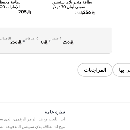
بطاقة متجر بلاي ستيشن
بطاقة محفظة
سوني لبنان 70 دولار
أمريكي إرسال الكود
إماراتي إرسال
205
256
256
الرقمي بالبريد الإلكتروني
الرقمي بالبريد الإ
والرسائل أزرق/أبيض
ألوان 
1 عنصر
0 إضافات
الإجمالي
=
+
256
0
256
 بها
المراجعات
نظرة عامة
ابدأ اللعب مع هذا الرمز الرقمي، الذي ست
تتيح لك بطاقة بلاي ستيشن المدفوعة مس