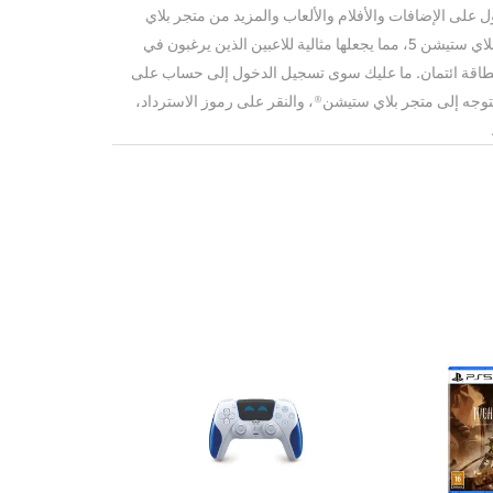
ل على الإضافات والأفلام والألعاب والمزيد من متجر بلاي
ستيشن®. كما تعمل مع بلاي ستيشن 4 وبلاي ستيشن 5، مما يجعلها مثالية للاعبين الذين يرغبون في
 بطاقة ائتمان. ما عليك سوى تسجيل الدخول إلى حساب على
P) الخاص بك، والتوجه إلى متجر بلاي ستيشن®، والنقر على رموز الاسترداد،