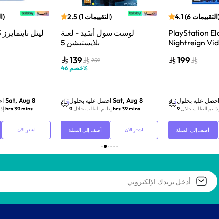
التقييمات
6
(
4.1
)
التقييمات
1
(
2.5
)
ا
PlayStation El
لوست سول أسَيد - لعبة
ليتل نايتمايرز 3 | بلايستيشن 5
Nightreign Vi
بلايستيشن 5
Playstation 5
139
199
259
%
خصم
46
Sat, Aug 8
Sat, Aug 8
احصل عليه بحلول
احصل عليه بحلول
اح
ذا تم الطلب خلال
9 hrs 39 mins
إذا تم الطلب خلال
9 hrs 39 mins
إذ
أضف إلى السلة
أضف إلى السلة
اشترِ الآن
اشترِ الآن