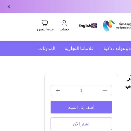
×
English
عربة التسوق
حساب
 و هواتف ذكية
علاماتنا التجارية
المدونات
ان 70 دولار
ني
أضف إلى السلة
اشتر الآن