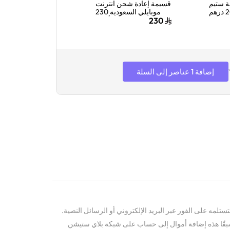
 ستيم
قسيمة إعادة شحن انترنت
قسيمة إعادة شحن ا
الإمارات 200 درهم
موبايلي السعودية 230
 الكود
ريال سعودي أزرق
بايت لمدة 3 أشهر أزرق
203
230
لكتروني
متعددة
إضافة 1 عناصر إلى السلة
ستلمه على الفور عبر البريد الإلكتروني أو الرسائل النصية.
بقًا هذه إضافة أموال إلى حساب على شبكة بلاي ستيشن