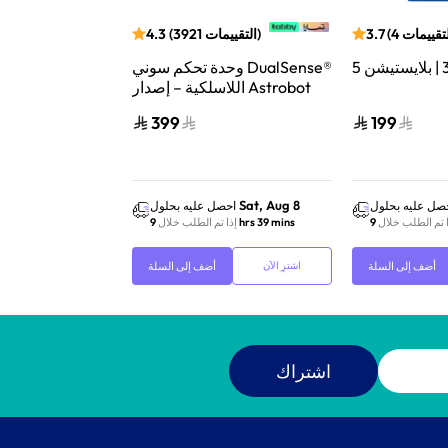
لتقييمات
4
(
3.7
)
التقييمات
3921
(
4.3
وحدة تحكم سوني DualSense®
اللاسلكية – إصدار Astrobot
الإصدار الذهب
Joyful المحدود V2
399
199
Sat, Aug 8
Sat, Aug 8
صل عليه بحلول
احصل عليه بحلول
احص
ا تم الطلب خلال
9 hrs 39 mins
إذا تم الطلب خلال
9 hrs 39 mins
إذا 
أضف إلى السلة
أضف إلى السلة
اشترِ الآن
اشترِ الآن
اشتراك