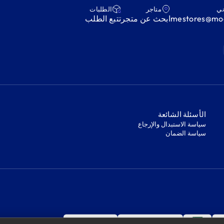
ني
متاجر
‫الطلبات‬
mestores@mod
ابحث عن متجر
‫تتبع الطلب‬
‫الأسئلة الشائعة‬
‫سياسة الاستبدال والإرجاع‬
‫سياسة الضمان‬