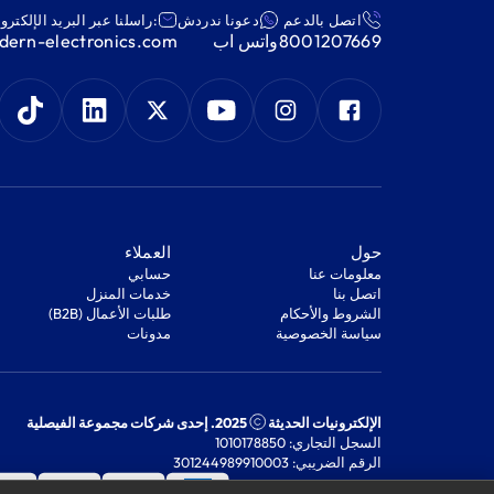
اتصل بالدعم
دعونا ندردش
:راسلنا عبر البريد الإلكترو
8001207669
واتس اب
ern-electronics.com
‫حول‬
‫العملاء‬
معلومات عنا
‫حسابي‬
اتصل بنا
‫خدمات المنزل‬
‫الشروط والأحكام‬
‫طلبات الأعمال (B2B)‬
‫سياسة الخصوصية‬
مدونات
الإلكترونيات الحديثة
2025. إحدى شركات مجموعة الفيصلية
السجل التجاري: 1010178850
الرقم الضريبي: 301244989910003