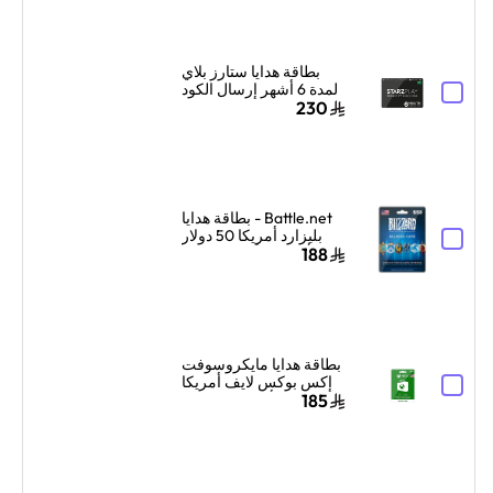
والرسائل أزرق/أبيض
بطاقة هدايا ستارز بلاي
لمدة 6 أشهر إرسال الكود
الرقمي بالبريد الإلكتروني
230
أسود/أبيض
Battle.net - بطاقة هدايا
بليزارد أمريكا 50 دولار
أمريكي ألوان متعددة
188
بطاقة هدايا مايكروسوفت
إكس بوكس لايف أمريكا
50 دولار أمريكي إرسال
185
البطاقة الرقمية بالبريد
الإلكتروني والرسائل
أخضر