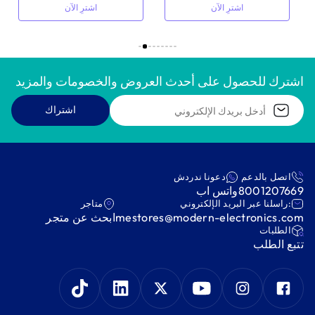
اشترِ الآن
اشترِ الآن
اشترك للحصول على أحدث العروض والخصومات والمزيد
اشتراك
اتصل بالدعم
دعونا ندردش
8001207669
واتس اب
:راسلنا عبر البريد الإلكتروني
متاجر
mestores@modern-electronics.com
ابحث عن متجر
‫الطلبات‬
‫تتبع الطلب‬