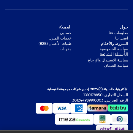
‫حول‬
‫العملاء‬
معلومات عنا
‫حسابي‬
اتصل بنا
‫خدمات المنزل‬
‫الشروط والأحكام‬
‫طلبات الأعمال (B2B)‬
‫سياسة الخصوصية‬
مدونات
‫الأسئلة الشائعة‬
‫سياسة الاستبدال والإرجاع‬
‫سياسة الضمان‬
الإلكترونيات الحديثة
2025. إحدى شركات مجموعة الفيصلية
السجل التجاري: 1010178850
الرقم الضريبي: 301244989910003