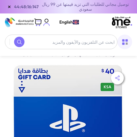
توصيل مجاني للطلبات التي تزيد قيمتها عن 99 ريال
×
43:48:16:147
سعودي
English
الصفحة الرئيسية
/
بطاقات الهدايا الرقمية
/
بطاقات ألعاب بلايستيشن
/
بطاقة