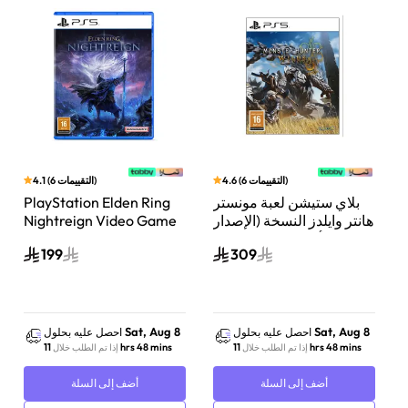
)
التقييمات
6
(
4.6
)
التقييمات
6
(
4.1
ن
بلاي ستيشن لعبة مونستر
PlayStation Elden Ring
هانتر وايلدز النسخة (الإصدار
Nightreign Video Game
ثلاثي الأبعاد المتحرك) بلاي
Playstation 5
199
309
ستيشن 5
Sat, Aug 8
Sat, Aug 8
احصل عليه بحلول
احصل عليه بحلول
11 hrs 48 mins
11 hrs 48 mins
إذا تم الطلب خلال
إذا تم الطلب خلال
أضف إلى السلة
أضف إلى السلة