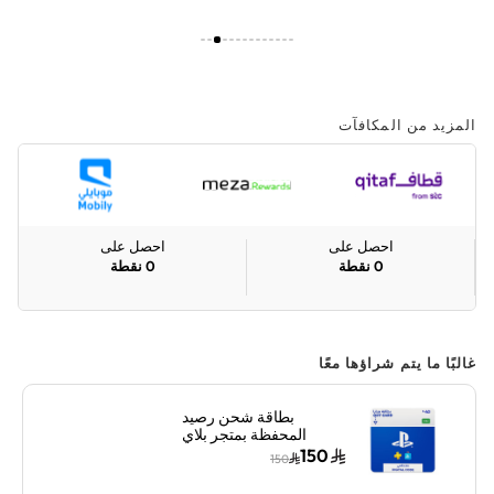
المزيد من المكافآت
احصل على
احصل على
0
نقطة
0
نقطة
غالبًا ما يتم شراؤها معًا
بطاقة شحن رصيد
المحفظة بمتجر بلاي
ستيشن سوني السعودية
150
150
40 دولار إرسال الكود
بالبريد الإلكتروني