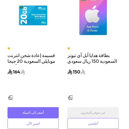
بطاقة هدايا آبل آي تيونز
قسيمة إعادة شحن انترنت
ي
السعودية 150 ريال سعودي
موبايلي السعودية 20 جيجا
إرسال الكود الرقمي بالبريد
بايت لمدة شهر واحد أزرق
164
150
الإلكتروني أزرق/وردي
أضف إلى السلة
غير متوفر بالمخزون
أعلمني
اشترِ الآن