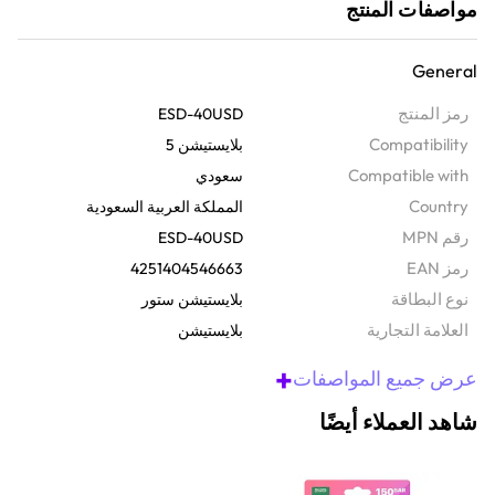
مواصفات المنتج
نظرة عامة
استمتع بتجربة ترفيه من المستوى التالي مع بطاقة المتجر هذه. يتم إرسال
General
هذا الكود المدفوع مسبقًا عبر البريد الإلكتروني والرسائل النصية القصيرة،
ويمنحك إمكانية الوصول إلى مكتبة ضخمة من الألعاب والإضافات والأفلام
رمز المنتج
ESD-40USD
وغير ذلك الكثير من خلال متجر بلاي ستيشن®. ما عليك سوى استرداد الرمز
Compatibility
بلايستيشن 5
من خلال حسابك على شبكة بلاي ستيشن (PSN) الخاصة بك، ويمكنك بدء
Compatible with
سعودي
تجربة التسوق.
Country
المملكة العربية السعودية
رقم MPN
ESD-40USD
رمز EAN
4251404546663
نوع البطاقة
بلايستيشن ستور
‫العلامة التجارية
بلايستيشن
+
عرض جميع المواصفات
شاهد العملاء أيضًا