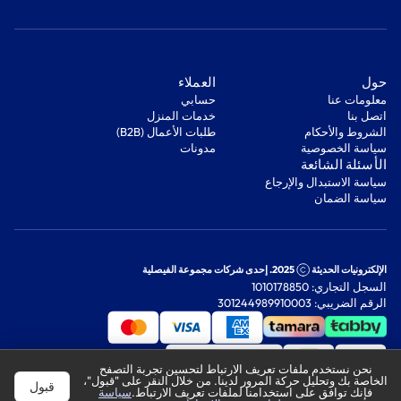
‫حول‬
‫العملاء‬
معلومات عنا
‫حسابي‬
اتصل بنا
‫خدمات المنزل‬
‫الشروط والأحكام‬
‫طلبات الأعمال (B2B)‬
‫سياسة الخصوصية‬
مدونات
‫الأسئلة الشائعة‬
‫سياسة الاستبدال والإرجاع‬
‫سياسة الضمان‬
الإلكترونيات الحديثة
2025. إحدى شركات مجموعة الفيصلية
السجل التجاري: 1010178850
الرقم الضريبي: 301244989910003
نحن نستخدم ملفات تعريف الارتباط لتحسين تجربة التصفح
الخاصة بك وتحليل حركة المرور لدينا. من خلال النقر على "قبول"،
قبول
فإنك توافق على استخدامنا لملفات تعريف الارتباط.
سياسة