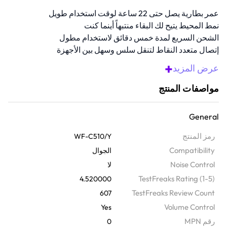
عمر بطارية يصل حتى 22 ساعة لوقت استخدام طويل
نمط المحيط يتيح لك البقاء منتبهاً أينما كنت
الشحن السريع لمدة خمس دقائق لاستخدام مطول
إتصال متعدد النقاط لتنقل سلس وسهل بين الأجهزة
نطاق تردد 20-22000 هرتز يحسن من وضوح الصوت
+
عرض المزيد
نظرة عامة
مواصفات المنتج
اشعر بالجهير الغني والارتفاعات الواضحة مع سماعات الأذن اللاسلكية هذه.
22 ساعة من عمر البطارية الإجمالي، وضع الصوت المحيط لتتمتع بوعي
General
يزيد من السلامة، وإقتران سريع مع Bluetooth 5.3 لتستمتع باستماع
متواصل أثناء تنقلك. مع مقاومة للرذاذ بمعيار IPX4، مثالية للاستخدام طوال
رمز المنتج
WF-C510/Y
اليوم، وللتبديل السريع بين جهازين.
Compatibility
الجوال
Noise Control
لا
TestFreaks Rating (1-5)
4.520000
TestFreaks Review Count
607
Volume Control
Yes
رقم MPN
0