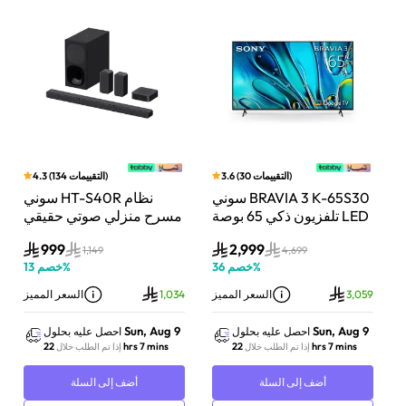
)
التقييمات
30
(
3.6
)
التقييمات
134
(
4.3
بار
سوني BRAVIA 3 K-65S30
سوني HT-S40R نظام
اط،
تلفزيون ذكي 65 بوصة LED
مسرح منزلي صوتي حقيقي
Do
بدقة 4K مع Dolby Vision
5.1 قناة مع تقنية دولبي
999
2,999
وت
ونظام Google TV
أسود
1,149
4,699
1
%
خصم
36
%
خصم
13
ز
3,059
السعر المميز
1,034
السعر المميز
Sun, Aug 9
Sun, Aug 9
احصل عليه بحلول
احصل عليه بحلول
22 hrs 7 mins
22 hrs 7 mins
إذا تم الطلب خلال
إذا تم الطلب خلال
أضف إلى السلة
أضف إلى السلة