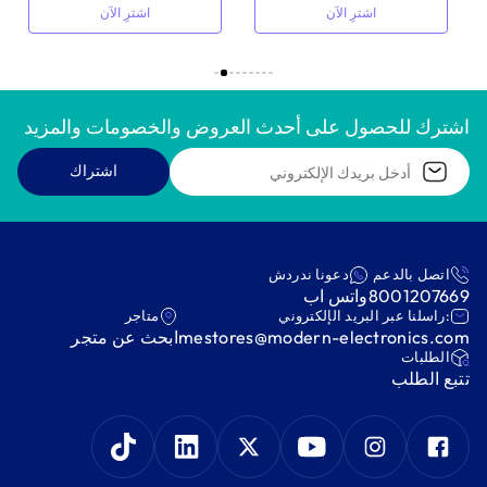
اشترِ الآن
اشترِ الآن
اشترك للحصول على أحدث العروض والخصومات والمزيد
اشتراك
اتصل بالدعم
دعونا ندردش
8001207669
واتس اب
:راسلنا عبر البريد الإلكتروني
متاجر
mestores@modern-electronics.com
ابحث عن متجر
‫الطلبات‬
‫تتبع الطلب‬