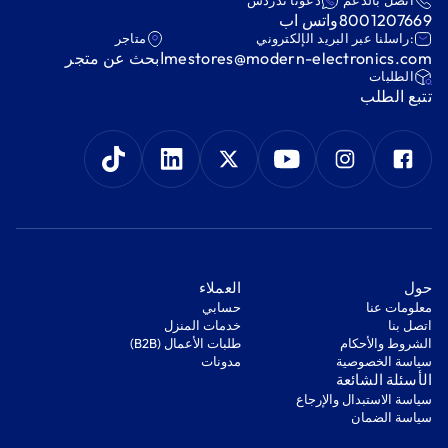
اتصل بالدعم
دعونا ندردش
8001207669
واتس اب
:راسلنا عبر البريد الإلكتروني
متاجر
mestores@modern-electronics.com
ابحث عن متجر
‫الطلبات‬
‫تتبع الطلب‬
‫حول‬
‫العملاء‬
معلومات عنا
‫حسابي‬
اتصل بنا
‫خدمات المنزل‬
‫الشروط والأحكام‬
‫طلبات الأعمال (B2B)‬
‫سياسة الخصوصية‬
مدونات
‫الأسئلة الشائعة‬
‫سياسة الاستبدال والإرجاع‬
‫سياسة الضمان‬