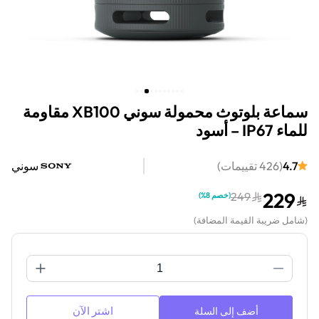
سماعة بلوتوث محمولة سوني XB100 مقاومة
للماء IP67 – أسود
4.7
(
426
تقييمات
)
سوني
229
249
(
خصم 8%
)
(
شامل ضريبة القيمة المضافة
)
اشتر الآن
أضف إلى السلة