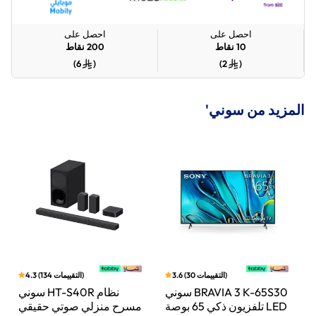
احصل على
احصل على
10
نقاط
200
نقاط
)
6
(
)
2
(
المزيد من سوني'
)
التقييمات
30
(
3.6
)
التقييمات
134
(
4.3
بار
سوني BRAVIA 3 K-65S30
سوني HT-S40R نظام
اط،
تلفزيون ذكي 65 بوصة LED
مسرح منزلي صوتي حقيقي