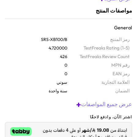
نظرة عامة
مواصفات المنتج
ارفع مستوى الصوت في مغامراتك مع مكبر الصوت اللاسلكي بتقنية
البلوتوث. بفضل معالج نشر الصوت وتقنية EXTRA BASS، يوفر مكبر
General
الصوت صوتاً غنياً وغامراً لمحيطك. كما يضمن التصميم المقاوم للمياه
بتصنيف IP67 والمقاوم للغبار، وعمر البطارية الطويل الاستخدام لفترات
رمز المنتج
SRS-XB100/B
طويلة، بالإضافة إلى الحزام متعدد الاتجاهات المتضمن ليصبح رفيقك
TestFreaks Rating (1-5)
4.720000
الصوتي المثالي في كل مكان.
TestFreaks Review Count
426
رقم MPN
0
رمز EAN
0
‫العلامة التجارية
سوني
الضمان‬
سنة واحدة
+
عرض جميع المواصفات
اشتر الآن، وادفع لاحقًا