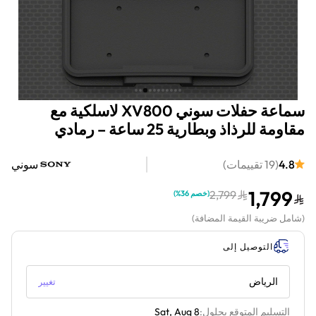
سماعة حفلات سوني XV800 لاسلكية مع
مقاومة للرذاذ وبطارية 25 ساعة – رمادي
4.8
(
19
تقييمات
)
سوني
1,799
2,799
(
خصم 36%
)
(
شامل ضريبة القيمة المضافة
)
التوصيل إلى
الرياض
تغيير
التسليم المتوقع بحلول:
Sat, Aug 8