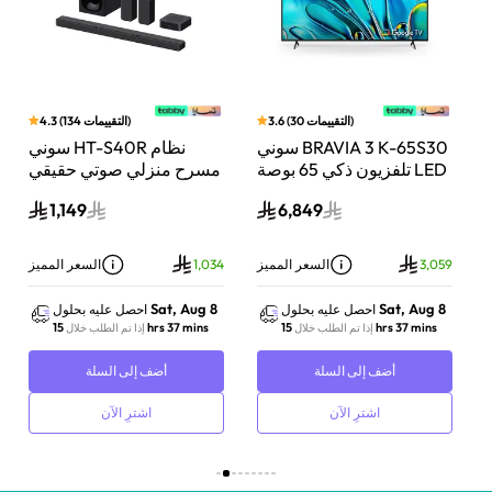
)
التقييمات
30
(
3.6
)
التقييمات
134
(
4.3
بار
سوني BRAVIA 3 K-65S30
سوني HT-S40R نظام
اط،
تلفزيون ذكي 65 بوصة LED
مسرح منزلي صوتي حقيقي
Do
بدقة 4K مع Dolby Vision
5.1 قناة مع تقنية دولبي
1,149
6,849
وت
ونظام Google TV
أسود
ز
3,059
السعر المميز
1,034
السعر المميز
Sat, Aug 8
Sat, Aug 8
احصل عليه بحلول
احصل عليه بحلول
15 hrs 37 mins
15 hrs 37 mins
إذا تم الطلب خلال
إذا تم الطلب خلال
أضف إلى السلة
أضف إلى السلة
اشترِ الآن
اشترِ الآن