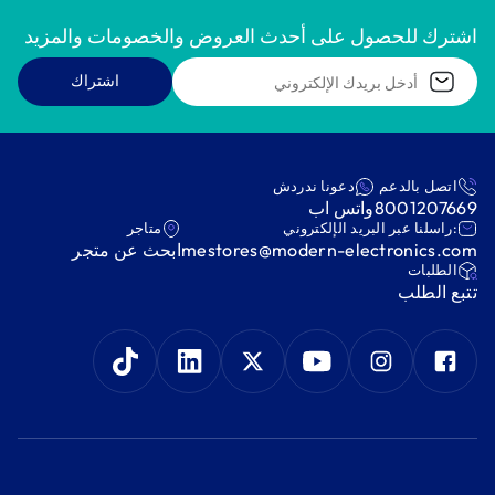
اشترك للحصول على أحدث العروض والخصومات والمزيد
اشتراك
اتصل بالدعم
دعونا ندردش
8001207669
واتس اب
:راسلنا عبر البريد الإلكتروني
متاجر
mestores@modern-electronics.com
ابحث عن متجر
‫الطلبات‬
‫تتبع الطلب‬