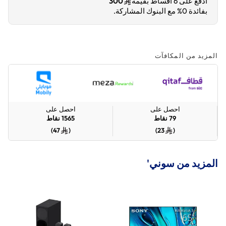
ادفع على 6 أقساط بقيمة
300
بفائدة 0% مع البنوك المشاركة.
المزيد من المكافآت
احصل على
احصل على
79
نقاط
1565
نقاط
)
47
(
)
23
(
المزيد من سوني'