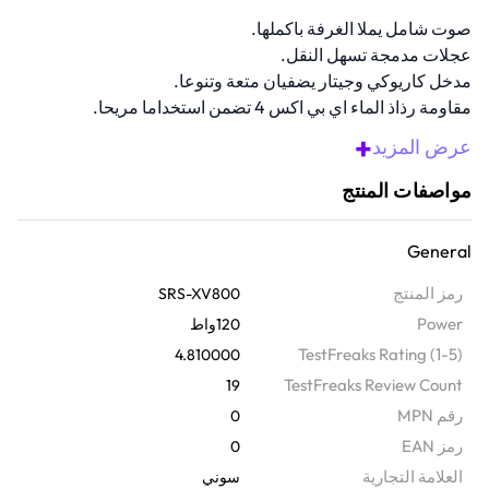
صوت شامل يملا الغرفة باكملها.
عجلات مدمجة تسهل النقل.
مدخل كاريوكي وجيتار يضفيان متعة وتنوعا.
مقاومة رذاذ الماء اي بي اكس 4 تضمن استخداما مريحا.
مثالية للاساستمتعي بجودة صوت عالية في المنزل.
+
عرض المزيد
نظرة عامة
مواصفات المنتج
اساساستمتعي بافضل مكبر صوت لاسلكي للحفلات مع مكبر الصوت هذا
المزود بتقنية البلوتوث. مع مدخلات كاريوكي وجيتار, واضاءة محيطية نابضة
General
بالحياة, وبطارية تدوم حتى 25 ساعة, صمم هذا مكبر الصوت المحمولة
ليضفي حيوية على اي مساحة, سواء داخلية او خارجية. يتميز هذا مكبر
رمز المنتج
SRS-XV800
الصوت المحمولة بمقاومة للرذاذ اي بي اكس 4, ومقبض وعجلات مدمجين
Power
120واط
لسهولة الحركة, ومعزز صوت التلفزيون لصوت سينمايي غني؛ ما عليك
TestFreaks Rating (1-5)
4.810000
سوى التوصيل والاقران والتشغيل باستخدام ازرار تحكم لمسية سهلة
TestFreaks Review Count
19
الاستخدام باضاءة خلفية - حتى في الظلام.
رقم MPN
0
رمز EAN
0
‫العلامة التجارية
سوني