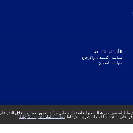
‫الأسئلة الشائعة‬
‫سياسة الاستبدال والإرجاع‬
‫سياسة الضمان‬
تباط لتحسين تجربة التصفح الخاصة بك وتحليل حركة المرور لدينا. من خلال النقر على
فق على استخدامنا لملفات تعريف الارتباط.
سياسة ملفات تعريف الارتباط