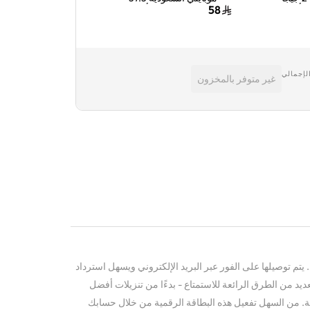
د أزرق
ريال سعودي أزرق
الكود الرقمي ب
45
58
الإلكتروني أسود
لإجمالي
غير متوفر بالمخزون
يتم توصيلها على الفور عبر البريد الإلكتروني ويسهل استرداد
لعديد من الطرق الرائعة للاستمتاع - بدءًا من تنزيلات أفضل
ة. من السهل تفعيل هذه البطاقة الرقمية من خلال حسابك