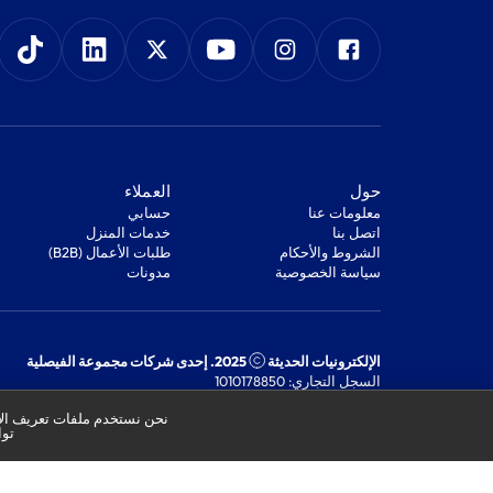
‫حول‬
‫العملاء‬
معلومات عنا
‫حسابي‬
اتصل بنا
‫خدمات المنزل‬
‫الشروط والأحكام‬
‫طلبات الأعمال (B2B)‬
‫سياسة الخصوصية‬
مدونات
الإلكترونيات الحديثة
2025. إحدى شركات مجموعة الفيصلية
السجل التجاري: 1010178850
الرقم الضريبي: 301244989910003
نحن نستخدم ملفات تعريف الار
توا