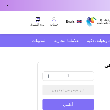
×
English
عربة التسوق
حساب
 و هواتف ذكية
علاماتنا التجارية
المدونات
إماراتي
غير متوفر في المخزون
أعلمني