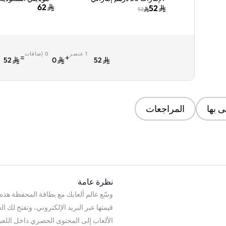
إرسال الكود الرقمي
بايت لمدة شهر واح
62
52
52
بالبريد الإلكتروني ألوان
متعددة
1 عنصر
0 إضافات
ا
=
+
52
0
52
 بها
المراجعات
نظرة عامة
وسّع عالم ألعابك مع بطاقة المحفظة هذه. 
قيمتها عبر البريد الإلكتروني، وتفتح لك ا
الألعاب إلى المحتوى الحصري داخل اللعب