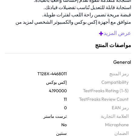
استجابة متقدمة للقوة تُقدم إحساسًا واقعيًا بالقيادة.
استجابة قابلة للتعديل تُناسب تفضيلات قيادتك.
قبضة مريحة تضمن راحة اللعب لفترات طويلة.
متوافق مع أجهزة إكس بوكس ​​والكمبيوتر الشخصي لمزيد من
المرونة.
+
عرض المزيد
مجموعة دواسات سريعة الاستجابة تُعزز دقة التحكم.
مواصفات المنتج
نظرة عامة
ابدأ رحلتك في السباق مع عجلة القيادة هذه. تتميز بقوة استجابة ممتازة
General
ودواسة واقعية تُشعرك وكأنك خلف عجلة القيادة. بفضل قوة استجابة قابلة
للتعديل، وتصميمها المريح، وبنيتها المتينة، فهي مثالية لجلسات السباق
رمز المنتج
4468011-T128X
الطويلة.
Compatibility
إكس بوكس
TestFreaks Rating (1-5)
4.190000
TestFreaks Review Count
11
رمز EAN
0
‫العلامة التجارية
ثرست ماستر
Microphone
No
الضمان‬
سنتين