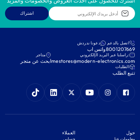
اشترك للحصول على أحدث العروض والخصومات والمزيد
اشتراك
اتصل بالدعم
دعونا ندردش
8001207669
واتس اب
:راسلنا عبر البريد الإلكتروني
متاجر
mestores@modern-electronics.com
ابحث عن متجر
‫الطلبات‬
‫تتبع الطلب‬
‫حول‬
‫العملاء‬
معلومات عنا
‫حسابي‬