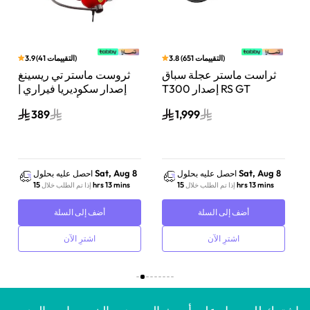
)
التقييمات
651
(
3.8
)
التقييمات
41
(
3.9
ثراست ماستر عجلة سباق
ثروست ماستر تي ريسينغ
اري
T300 إصدار RS GT
إصدار سكوديريا فيراري |
 مع
متوافقة مع بلايستيشن 5 –
سماعة ألعاب سلكية |
389
1,999
أسود
تصميم رسمي من فيراري،
صوت عالي الجودة | أسود
Sat, Aug 8
Sat, Aug 8
احصل عليه بحلول
احصل عليه بحلول
15 hrs 13 mins
15 hrs 13 mins
إذا تم الطلب خلال
إذا تم الطلب خلال
أضف إلى السلة
أضف إلى السلة
اشترِ الآن
اشترِ الآن