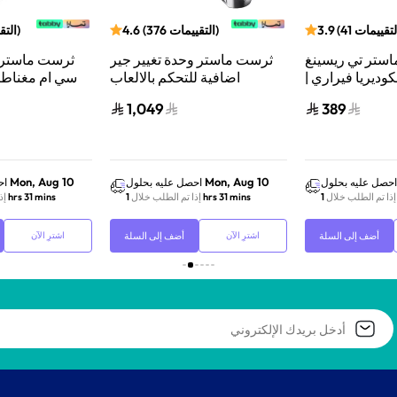
لتقييمات
41
(
3.9
)
التقييمات
376
(
4.6
)
التق
ستر تي ريسينغ
ثرست ماستر وحدة تغيير جير
ثرست ماستر 
وديريا فيراري |
اضافية للتحكم بالالعاب
سي ام مغناطي
 سلكية | تصميم
بلايستيشن 4/بلايستيشن 3/
للالعا
1,049
389
ري، صوت عالي
اكس بوكس/بي سي اسود/
بل
الجودة | أسود
فضي
Mon, Aug 10
Mon, Aug 10
احصل عليه بحلول
احصل عليه بحلول
اح
إذا تم الطلب خلال
1 hrs 31 mins
إذا تم الطلب خلال
1 hrs 31 mins
إذ
أضف إلى السلة
أضف إلى السلة
اشترِ الآن
اشترِ الآن