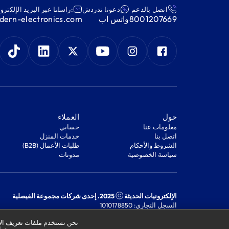
اتصل بالدعم
دعونا ندردش
:راسلنا عبر البريد الإلكترو
8001207669
واتس اب
ern-electronics.com
‫حول‬
‫العملاء‬
معلومات عنا
‫حسابي‬
اتصل بنا
‫خدمات المنزل‬
‫الشروط والأحكام‬
‫طلبات الأعمال (B2B)‬
‫سياسة الخصوصية‬
مدونات
الإلكترونيات الحديثة
2025. إحدى شركات مجموعة الفيصلية
السجل التجاري: 1010178850
الرقم الضريبي: 301244989910003
نحن نستخدم ملفات تعريف الار