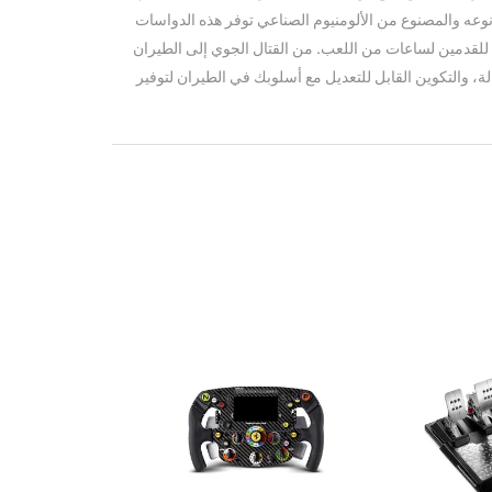
ة S.M.A.R.T الفريد من نوعه والمصنوع من الألومنيوم الصناعي توفر هذه الدواسات
لقدمين لساعات من اللعب. من القتال الجوي إلى الطيران
لة، والتكوين القابل للتعديل مع أسلوبك في الطيران لتوفير