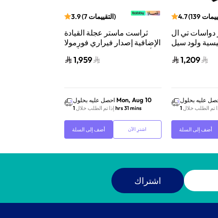
ييمات
139
(
4.7
)
التقييمات
7
(
3.9
)
التقي
دواسات تي ال
ثراست ماستر عجلة القيادة
ثراست ماستر ع
سية ولود سيل
الإضافية إصدار فيراري فورمولا
مفاتيح تبد
ب على بي سي/
للألعاب الرياضية باللون الأسود
1,959
1,209
ايستيشن 4/اكس بوكس ون
اسود/فضي
Mon, Aug 10
Mon, Aug 10
صل عليه بحلول
احصل عليه بحلول
احص
ا تم الطلب خلال
1 hrs 31 mins
إذا تم الطلب خلال
1 hrs 31 mins
إذا 
أضف إلى السلة
أضف إلى السلة
اشترِ الآن
اشترِ الآن
اشتراك