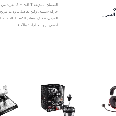
القضبان المنزلق
ن
حركة سلسة، وكبح تفاضلي، ودعم مريح ل
 الطيران
المدني، تتكيف مساند الكعب القابلة للإزا
أقصى درجات الراحة والأداء.