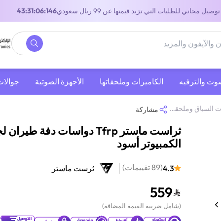
توصيل مجاني للطلبات التي تزيد قيمتها عن 99 ريال سعودي
42:31:06:146
صوت والترفيه
‫الكاميرات وملحقاتها‬
الأجهزة الصوتية
جوالات
 السباق وملحقاتها
/
عجلات سباق ثرست ماستر
/
ثراست ماستر Tfrp دواسات دفة طيران لجهاز الكمبيوتر أسود
مشاركة
ثراست ماستر Tfrp دواسات دفة طيران
الكمبيوتر أسود
(
89
تقييمات
)
4.3
ثرست ماستر
559
(
شامل ضريبة القيمة المضافة
)