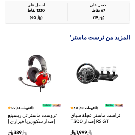
احصل على
احصل على
67
نقاط
1330
نقاط
)
40
(
)
19
(
المزيد من ثرست ماستر'
)
التقييمات
651
(
3.8
)
التقييمات
41
(
3.9
ثراست ماستر عجلة سباق
ثروست ماستر تي ريسينغ
اري
T300 إصدار RS GT
إصدار سكوديريا فيراري |
 مع
متوافقة مع بلايستيشن 5 –
سماعة ألعاب سلكية |
389
1,999
أسود
تصميم رسمي من فيراري،