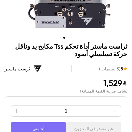
ثراست ماستر أداة تحكم Tss مكابح يد وناقل
حركة تسلسلي أسود
5
(
3
تقييمات
)
ثرست ماستر
1,529
(
شامل ضريبة القيمة المضافة
)
غير متوفر في المخزون
أعلمني