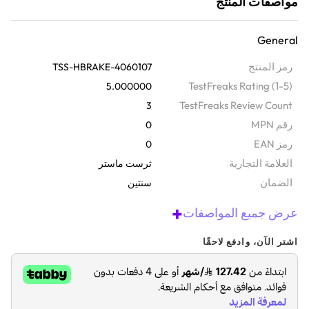
مواصفات المنتج
أتقن كل منعطف مع وحدة التحكم في ناقل الحركة المتسلسل وهاند بريك.
عالمي التوافق وجاهز للاستخدام مع PS4 وXbox One والكمبيوتر
General
الشخصي، ويدعم قواعد عجلات السباقات الرائدة لتجربة قيادة من الطراز
الأول بدون أي متاعب. تمتاز بهيكل معدني بنسبة 90% أداء قوي مع
رمز المنتج
4060107-TSS-HBRAKE
.H.E.A.R.R.T التي تعتمد على تأثير HallEffect، لتتمتع بالمرونة وباستجابة
TestFreaks Rating (1-5)
5.000000
عالية وتمنحك تحكمًا فائقًا عند كل زاوية من كل مسار.
TestFreaks Review Count
3
رقم MPN
0
رمز EAN
0
‫العلامة التجارية
ثرست ماستر
الضمان‬
سنتين
+
عرض جميع المواصفات
اشتر الآن، وادفع لاحقًا