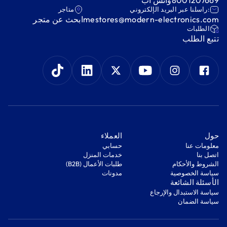
:راسلنا عبر البريد الإلكتروني
متاجر
mestores@modern-electronics.com
ابحث عن متجر
‫الطلبات‬
‫تتبع الطلب‬
‫حول‬
‫العملاء‬
معلومات عنا
‫حسابي‬
اتصل بنا
‫خدمات المنزل‬
‫الشروط والأحكام‬
‫طلبات الأعمال (B2B)‬
‫سياسة الخصوصية‬
مدونات
‫الأسئلة الشائعة‬
‫سياسة الاستبدال والإرجاع‬
‫سياسة الضمان‬