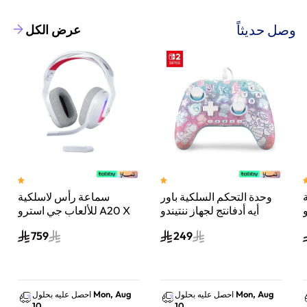
وصل حديثاً
عرض الكل
وحدة التحكم السلكية باور
سماعة رأس لاسلكية
A
أيه أدفانتج لجهاز ننتيندو
للألعاب جي استرو A20 X
سويتش 2 مملكة الفطر
لايت سبيد، لبلاي ستيشن 5
759
249
س
واكس بوكس وسويتش
والكمبيوتر - أبيض
Mon, Aug
Mon, Aug
احصل عليه بحلول
احصل عليه بحلول
10
10