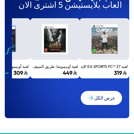
العاب بلايستيشن 5 اشترى الان
لعبة EA SPORTS FC™ 27 الإصدار القياسي لجهاز بلايستيشن 5 (PS5)
لعبة أونيموشا: طريق السيف الإصدار الفاخر المميز (Premium Deluxe Edition) - بلايستي
لعبة أونيموشا: طريق السيف إصد
309
449
319
عرض الكل