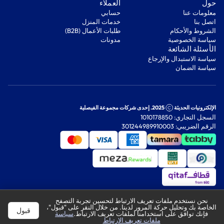
‫حول‬
‫العملاء‬
معلومات عنا
‫حسابي‬
اتصل بنا
‫خدمات المنزل‬
‫الشروط والأحكام‬
‫طلبات الأعمال (B2B)‬
‫سياسة الخصوصية‬
مدونات
‫الأسئلة الشائعة‬
‫سياسة الاستبدال والإرجاع‬
‫سياسة الضمان‬
الإلكترونيات الحديثة
2025. إحدى شركات مجموعة الفيصلية
السجل التجاري: 1010178850
الرقم الضريبي: 301244989910003
نحن نستخدم ملفات تعريف الارتباط لتحسين تجربة التصفح
الخاصة بك وتحليل حركة المرور لدينا. من خلال النقر على "قبول"،
قبول
فإنك توافق على استخدامنا لملفات تعريف الارتباط.
سياسة
ملفات تعريف الارتباط