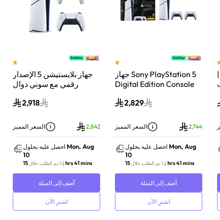
 سوني بلايستيشن®5 |
جهاز Sony PlayStation 5
جهاز بلايستيشن 5 الإصدار
اء
Digital Edition Console
رقمي مع سوني دوال
سعة 825 جيجابايت مع
سينس وحدة تحكم لاسلكية
2,918
2,829
-
وحدة تحكم إضافية
بلايستيشن 5 لؤلؤي لامع
DualSense Wireless
Controller لاسلكية – أبيض
ز
2,744
السعر المميز
2,842
السعر المميز
Mon, Aug
Mon, Aug
احصل عليه بحلول
احصل عليه بحلول
10
10
15 hrs 41 mins
15 hrs 41 mins
إذا تم الطلب خلال
إذا تم الطلب خلال
أضف إلى السلة
أضف إلى السلة
اشترِ الآن
اشترِ الآن