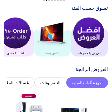
‫تسوق حسب الفئة‬
العروض والخصومات
التلفزيونات
الطلب المسبق
‫العروض الرائجة‬
التلفزيونات
غسالات الملابس
أجهزة ألعاب الفيديو