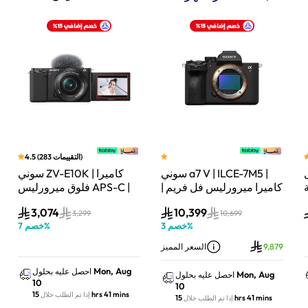
)
التقييمات
283
(
4.5
سوني a7 V | ILCE-7M5 |
سوني ZV-E10K | كاميرا
لة
كاميرا ميرورليس فل فريم |
فلوق ميرورليس APS-C |
33 ميجابكسل | جسم
24.2 ميجابكسل | كيت
3,074
10,399
الكاميرا فقط | أسود
عدسة باور زوم 16–50mm
3,299
10,699
%
خصم
3
%
خصم
7
| أسود
9,879
السعر المميز
Mon, Aug
احصل عليه بحلول
Mon, Aug
احصل عليه بحلول
10
10
15 hrs 41 mins
إذا تم الطلب خلال
15 hrs 41 mins
إذا تم الطلب خلال