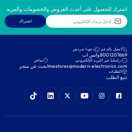
اشترك للحصول على أحدث العروض والخصومات والمزيد
اشتراك
اتصل بالدعم
دعونا ندردش
8001207669
واتس اب
:راسلنا عبر البريد الإلكتروني
متاجر
mestores@modern-electronics.com
ابحث عن متجر
‫الطلبات‬
‫تتبع الطلب‬