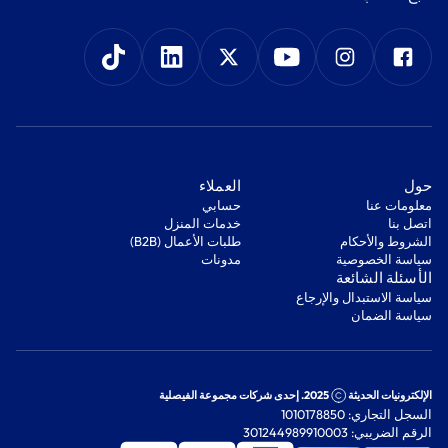
‫حول‬
‫العملاء‬
معلومات عنا
‫حسابي‬
اتصل بنا
‫خدمات المنزل‬
‫الشروط والأحكام‬
‫طلبات الأعمال (B2B)‬
‫سياسة الخصوصية‬
مدونات
‫الأسئلة الشائعة‬
‫سياسة الاستبدال والإرجاع‬
‫سياسة الضمان‬
الإلكترونيات الحديثة
2025. إحدى شركات مجموعة الفيصلية
السجل التجاري: 1010178850
الرقم الضريبي: 301244989910003