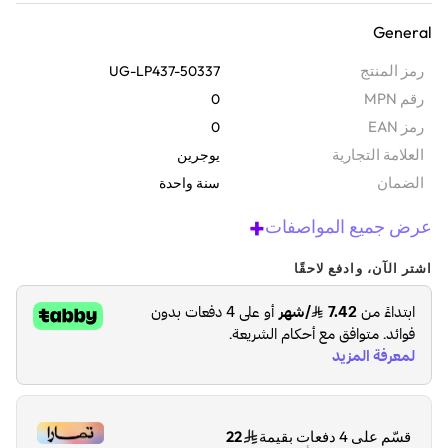
مصنوعة من هيكل متين من ثلاث طبقات ومواد مقاومة للماء، تضمن حماية
General
كاملة دون المساس بأناقتها. تتميز هذه الحقيبة بجيوب منظمة، وإسفنج
ممتص للصدمات، ولمسة نهائية رمادية احترافية، مما يجعلها مثالية للأعمال
رمز المنتج
UG-LP437-50337
والسفر والاستخدام اليومي.
رقم MPN
0
رمز EAN
0
‫العلامة التجارية
يوجرين
الضمان‬
سنة واحدة
+
عرض جميع المواصفات
اشتر الآن، وادفع لاحقًا
قسّم على 4 دفعات بقيمة
22