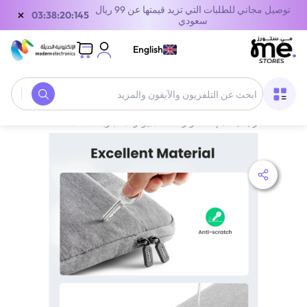
توصيل مجاني للطلبات التي تزيد قيمتها عن 99 ريال
×
03:38:20:145
سعودي
English
الصفحة الرئيسية
/
إكسسوارات الكمبيوتر
/
لابتوبات
/
ملحقات اللابتوب
/
ح