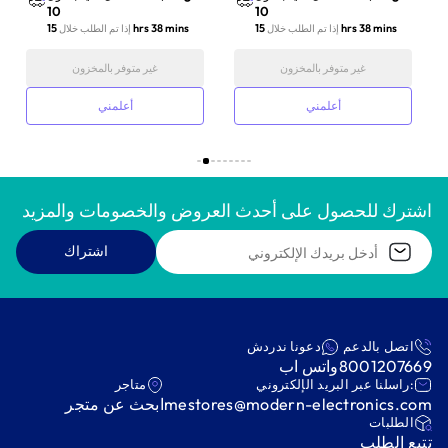
10
10
15 hrs 38 mins
15 hrs 38 mins
إذا تم الطلب خلال
إذا تم الطلب خلال
غير متوفر بالمخزون
غير متوفر بالمخزون
أعلمني
أعلمني
اشترك للحصول على أحدث العروض والخصومات والمزيد
اشتراك
اتصل بالدعم
دعونا ندردش
8001207669
واتس اب
:راسلنا عبر البريد الإلكتروني
متاجر
mestores@modern-electronics.com
ابحث عن متجر
‫الطلبات‬
‫تتبع الطلب‬