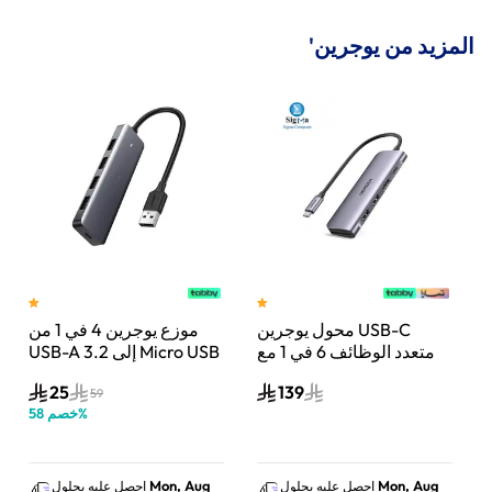
المزيد من يوجرين'
 ذكر
محول يوجرين USB-C
موزع يوجرين 4 في 1 من
يدعم 4K عند 30
متعدد الوظائف 6 في 1 مع
USB-A 3.2 إلى Micro USB
 |
HDMI | رمادي | UG-
| رمادي | UG-CM219-
25
139
50985
CM195-70411
59
%
خصم
58
Mon, Aug
Mon, Aug
احصل عليه بحلول
احصل عليه بحلول