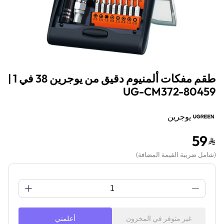
طقم مفكات ألمنيوم دقيق من يوجرين 38 في 1 |
UG-CM372-80459
يوجرين
59
(
شامل ضريبة القيمة المضافة
)
غير متوفر في المخزون
أعلمني