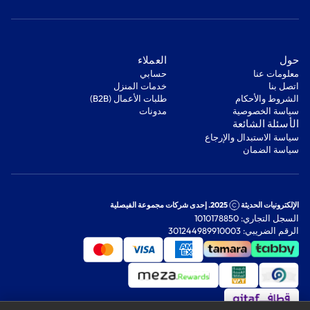
‫حول‬
‫العملاء‬
معلومات عنا
‫حسابي‬
اتصل بنا
‫خدمات المنزل‬
‫الشروط والأحكام‬
‫طلبات الأعمال (B2B)‬
‫سياسة الخصوصية‬
مدونات
‫الأسئلة الشائعة‬
‫سياسة الاستبدال والإرجاع‬
‫سياسة الضمان‬
الإلكترونيات الحديثة
2025. إحدى شركات مجموعة الفيصلية
السجل التجاري: 1010178850
الرقم الضريبي: 301244989910003