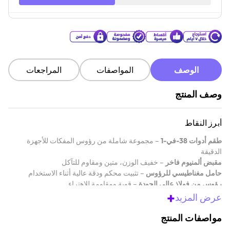
الوصف
المواصفات
المراجعات
وصف المنتج
أبرز النقاط
طقم أدوات 38-في-1
– مجموعة شاملة من رؤوس المفكات للأجهزة
الدقيقة
مقبض ألمنيوم فاخر
– خفيف الوزن، متين ومقاوم للتآكل
حامل مغناطيسي للرؤوس
– تثبيت محكم ودقة عالية أثناء الاستخدام
رؤوس من فولاذ عالي الجودة
– قوية ومقاومة للاهتراء
+
علبة تخزين مدمجة
– سهلة الحمل ومنظمة للاستخدام اليومي
عرض المزيد
مثالي لصيانة الإلكترونيات
– مناسب للهواتف، اللابتوبات، أجهزة الألعاب
والمزيد
مواصفات المنتج