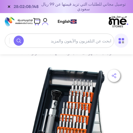
توصيل مجاني للطلبات التي تزيد قيمتها عن 99 ريال
×
28:02:08:148
سعودي
English
الصفحة الرئيسية
/
الهواتف الذكية وملحقاتها
/
اكسسوارات الجوال
/
طقم مفكات