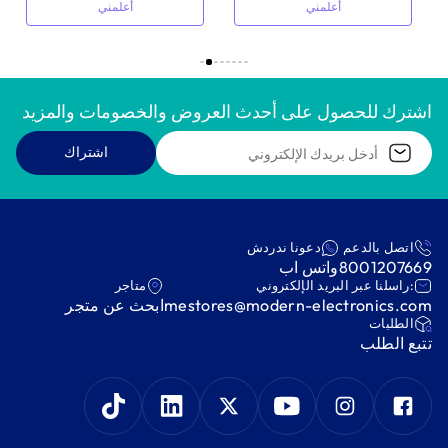
أعلمني
أعلمني
اشترك للحصول على أحدث العروض والخصومات والمزيد
اشتراك
اتصل بالدعم
دعونا ندردش
8001207669
واتس اب
:راسلنا عبر البريد الإلكتروني
متاجر
mestores@modern-electronics.com
ابحث عن متجر
‫الطلبات‬
‫تتبع الطلب‬