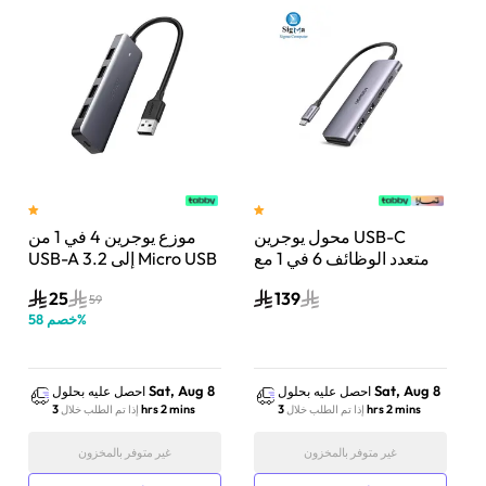
 ذكر
محول يوجرين USB-C
موزع يوجرين 4 في 1 من
يدعم 4K عند 30
متعدد الوظائف 6 في 1 مع
USB-A 3.2 إلى Micro USB
 |
HDMI | رمادي | UG-
| رمادي | UG-CM219-
25
139
50985
CM195-70411
59
%
خصم
58
Sat, Aug 8
Sat, Aug 8
احصل عليه بحلول
احصل عليه بحلول
3 hrs 2 mins
3 hrs 2 mins
إذا تم الطلب خلال
إذا تم الطلب خلال
غير متوفر بالمخزون
غير متوفر بالمخزون