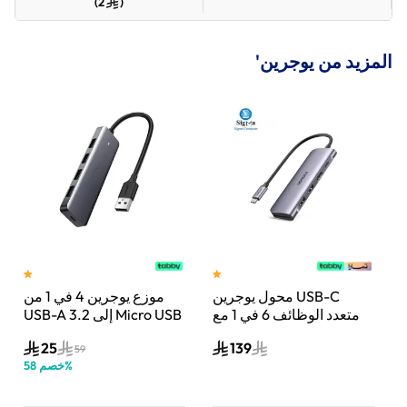
)
2
(
المزيد من يوجرين'
 ذكر
محول يوجرين USB-C
موزع يوجرين 4 في 1 من
يدعم 4K عند 30
متعدد الوظائف 6 في 1 مع
USB-A 3.2 إلى Micro USB
 |
HDMI | رمادي | UG-
| رمادي | UG-CM219-
25
139
50985
CM195-70411
59
%
خصم
58