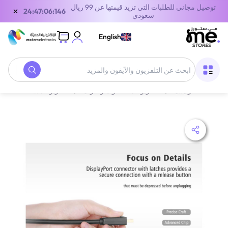
توصيل مجاني للطلبات التي تزيد قيمتها عن 99 ريال
×
24:47:06:146
سعودي
English
الصفحة الرئيسية
/
التلفزيونات، الصوت والترفيه
/
‫التلفزيونات والإكسسوارات‬