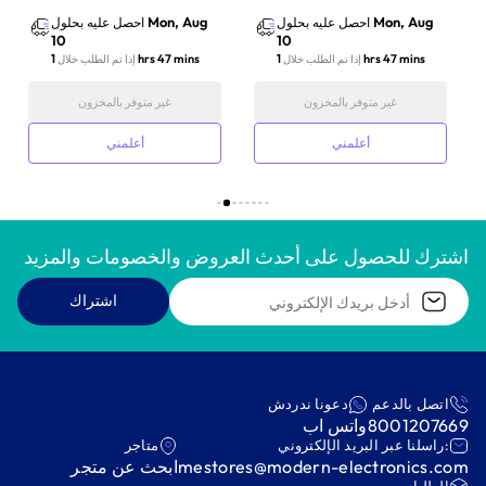
Mon, Aug
Mon, Aug
احصل عليه بحلول
احصل عليه بحلول
10
10
1 hrs 47 mins
1 hrs 47 mins
إذا تم الطلب خلال
إذا تم الطلب خلال
غير متوفر بالمخزون
غير متوفر بالمخزون
أعلمني
أعلمني
اشترك للحصول على أحدث العروض والخصومات والمزيد
اشتراك
اتصل بالدعم
دعونا ندردش
8001207669
واتس اب
:راسلنا عبر البريد الإلكتروني
متاجر
mestores@modern-electronics.com
ابحث عن متجر