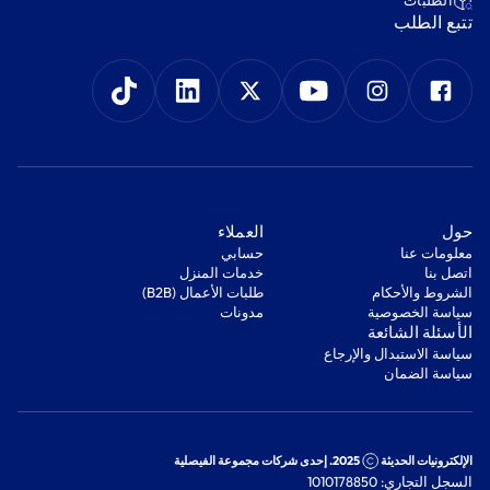
‫الطلبات‬
‫تتبع الطلب‬
‫حول‬
‫العملاء‬
معلومات عنا
‫حسابي‬
اتصل بنا
‫خدمات المنزل‬
‫الشروط والأحكام‬
‫طلبات الأعمال (B2B)‬
‫سياسة الخصوصية‬
مدونات
‫الأسئلة الشائعة‬
‫سياسة الاستبدال والإرجاع‬
‫سياسة الضمان‬
الإلكترونيات الحديثة
2025. إحدى شركات مجموعة الفيصلية
السجل التجاري: 1010178850