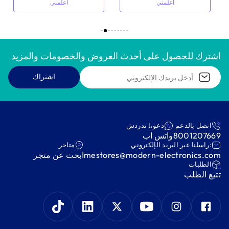
أعلمني
أعلمني
اشترك للحصول على أحدث العروض والخصومات والمزيد
اشتراك
اتصل بالدعم
دعونا ندردش
8001207669
واتس اب
:راسلنا عبر البريد الإلكتروني
متاجر
mestores@modern-electronics.com
ابحث عن متجر
‫الطلبات‬
‫تتبع الطلب‬