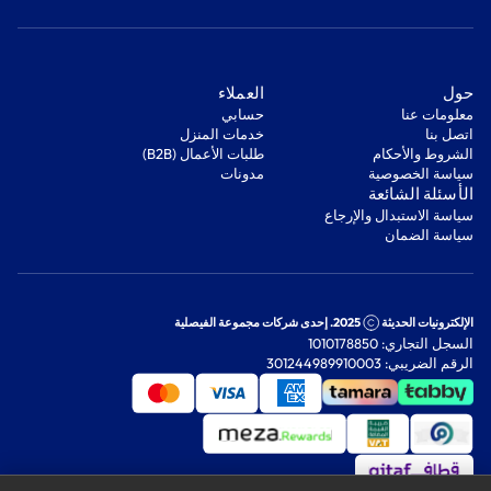
‫حول‬
‫العملاء‬
معلومات عنا
‫حسابي‬
اتصل بنا
‫خدمات المنزل‬
‫الشروط والأحكام‬
‫طلبات الأعمال (B2B)‬
‫سياسة الخصوصية‬
مدونات
‫الأسئلة الشائعة‬
‫سياسة الاستبدال والإرجاع‬
‫سياسة الضمان‬
الإلكترونيات الحديثة
2025. إحدى شركات مجموعة الفيصلية
السجل التجاري: 1010178850
الرقم الضريبي: 301244989910003