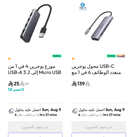
 ذكر
محول يوجرين USB-C
موزع يوجرين 4 في 1 من
يدعم 4K عند 30
متعدد الوظائف 6 في 1 مع
USB-A 3.2 إلى Micro USB
 |
HDMI | رمادي | UG-
| رمادي | UG-CM219-
25
139
50985
CM195-70411
59
%
خصم
58
Sun, Aug 9
Sun, Aug 9
احصل عليه بحلول
احصل عليه بحلول
6 hrs 37 mins
6 hrs 37 mins
إذا تم الطلب خلال
إذا تم الطلب خلال
غير متوفر بالمخزون
غير متوفر بالمخزون