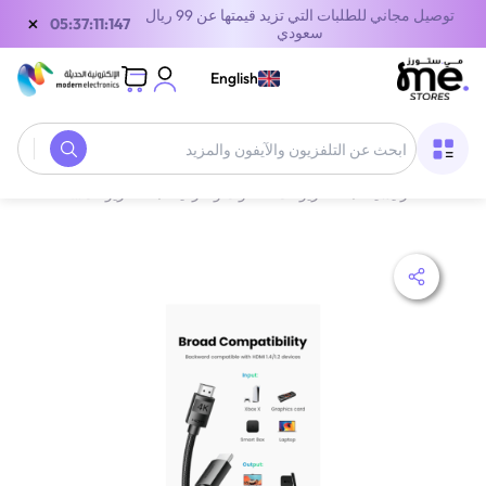
توصيل مجاني للطلبات التي تزيد قيمتها عن 99 ريال
×
05:37:11:147
سعودي
English
الصفحة الرئيسية
/
التلفزيونات، الصوت والترفيه
/
‫التلفزيونات والإكسسوارات‬