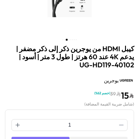
كيبل HDMI من يوجرين ذكر إلى ذكر مضفر |
يدعم 4K عند 60 هرتز | طول 3 متر | أسود |
UG-HD119-40102
يوجرين
15
39
(
خصم 62%
)
(
شامل ضريبة القيمة المضافة
)