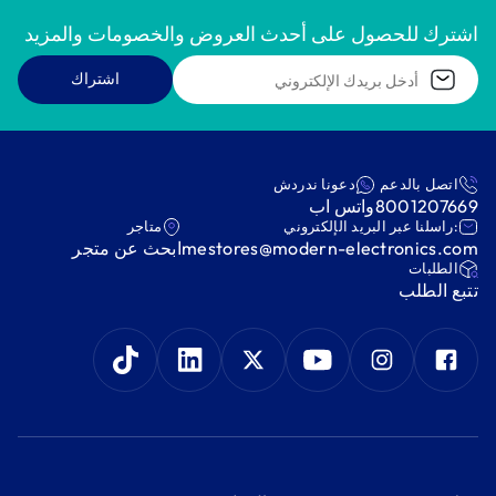
اشترك للحصول على أحدث العروض والخصومات والمزيد
اشتراك
اتصل بالدعم
دعونا ندردش
8001207669
واتس اب
:راسلنا عبر البريد الإلكتروني
متاجر
mestores@modern-electronics.com
ابحث عن متجر
‫الطلبات‬
‫تتبع الطلب‬