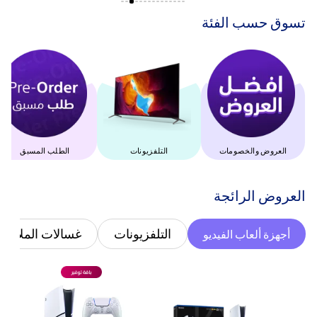
‫تسوق حسب الفئة‬
العروض والخصومات
التلفزيونات
الطلب المسبق
‫العروض الرائجة‬
التلفزيونات
غسالات الملابس
أجهزة ألعاب الفيديو