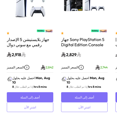
 سوني بلايستيشن®5 |
جهاز Sony PlayStation 5
جهاز بلايستيشن 5 الإصدار
اء
Digital Edition Console
رقمي مع سوني دوال
سعة 825 جيجابايت مع
سينس وحدة تحكم لاسلكية
2,918
2,829
-
وحدة تحكم إضافية
بلايستيشن 5 لؤلؤي لامع
DualSense Wireless
Controller لاسلكية – أبيض
ز
2,744
السعر المميز
2,842
السعر المميز
Mon, Aug
Mon, Aug
احصل عليه بحلول
احصل عليه بحلول
10
10
8 hrs 8 mins
8 hrs 8 mins
إذا تم الطلب خلال
إذا تم الطلب خلال
أضف إلى السلة
أضف إلى السلة
اشترِ الآن
اشترِ الآن