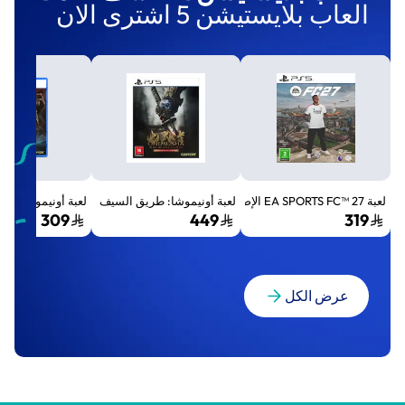
العاب بلايستيشن 5 اشترى الان
لعبة EA SPORTS FC™ 27 الإصدار القياسي لجهاز بلايستيشن 5 (PS5)
لعبة أونيموشا: طريق السيف الإصدار الفاخر المميز (Premium Deluxe Edition) - بلايستي
لعبة أونيموشا: طريق السيف إصد
309
449
319
عرض الكل