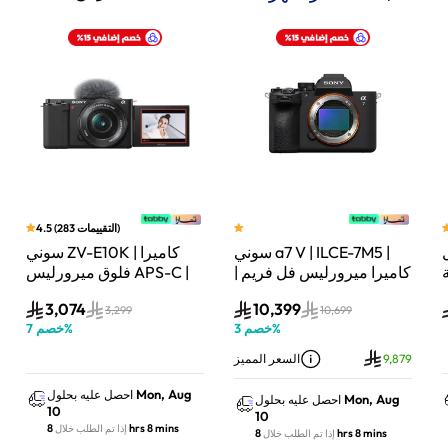
)
التقييمات
283
(
4.5
سوني a7 V | ILCE-7M5 |
سوني ZV-E10K | كاميرا
لة
كاميرا ميرورليس فل فريم |
فلوق ميرورليس APS-C |
33 ميجابكسل | جسم
24.2 ميجابكسل | كيت
3,074
10,399
الكاميرا فقط | أسود
عدسة باور زوم 16–50mm
3,299
10,699
%
خصم
3
%
خصم
7
| أسود
9,879
السعر المميز
Mon, Aug
احصل عليه بحلول
Mon, Aug
احصل عليه بحلول
10
10
8 hrs 8 mins
إذا تم الطلب خلال
8 hrs 8 mins
إذا تم الطلب خلال