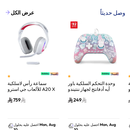
وصل حديثاً
عرض الكل
وحدة التحكم السلكية باور
سماعة رأس لاسلكية
A
أيه أدفانتج لجهاز ننتيندو
للألعاب جي استرو A20 X
سويتش 2 مملكة الفطر
لايت سبيد، لبلاي ستيشن 5
759
249
س
واكس بوكس وسويتش
والكمبيوتر - أبيض
Mon, Aug
Mon, Aug
احصل عليه بحلول
احصل عليه بحلول
10
10