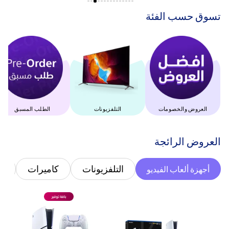
‫تسوق حسب الفئة‬
العروض والخصومات
التلفزيونات
الطلب المسبق
‫العروض الرائجة‬
التلفزيونات
كاميرات
غ
أجهزة ألعاب الفيديو