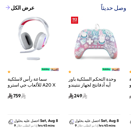
وصل حديثاً
عرض الكل
وحدة التحكم السلكية باور
سماعة رأس لاسلكية
A
أيه أدفانتج لجهاز ننتيندو
للألعاب جي استرو A20 X
سويتش 2 مملكة الفطر
لايت سبيد، لبلاي ستيشن 5
759
249
س
واكس بوكس وسويتش
والكمبيوتر - أبيض
Sat, Aug 8
Sat, Aug 8
احصل عليه بحلول
احصل عليه بحلول
9 hrs 45 mins
9 hrs 45 mins
إذا تم الطلب خلال
إذا تم الطلب خلال