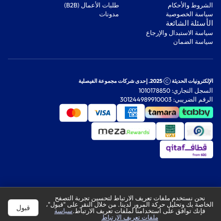
‫الشروط والأحكام‬
‫طلبات الأعمال (B2B)‬
‫سياسة الخصوصية‬
مدونات
‫الأسئلة الشائعة‬
‫سياسة الاستبدال والإرجاع‬
‫سياسة الضمان‬
الإلكترونيات الحديثة
2025. إحدى شركات مجموعة الفيصلية
السجل التجاري: 1010178850
الرقم الضريبي: 301244989910003
نحن نستخدم ملفات تعريف الارتباط لتحسين تجربة التصفح
الخاصة بك وتحليل حركة المرور لدينا. من خلال النقر على "قبول"،
قبول
فإنك توافق على استخدامنا لملفات تعريف الارتباط.
سياسة
ملفات تعريف الارتباط