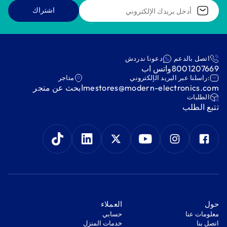
اشتراك
اتصل بالدعم
دعونا ندردش
8001207669
واتس اب
:راسلنا عبر البريد الإلكتروني
متاجر
mestores@modern-electronics.com
ابحث عن متجر
‫الطلبات‬
‫تتبع الطلب‬
‫حول‬
‫العملاء‬
معلومات عنا
‫حسابي‬
اتصل بنا
‫خدمات المنزل‬