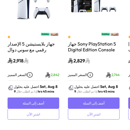
 سوني بلايستيشن®5 |
جهاز Sony PlayStation 5
جهاز بلايستيشن 5 الإصدار
اء
Digital Edition Console
رقمي مع سوني دوال
سعة 825 جيجابايت مع
سينس وحدة تحكم لاسلكية
2,918
2,829
-
وحدة تحكم إضافية
بلايستيشن 5 لؤلؤي لامع
DualSense Wireless
Controller لاسلكية – أبيض
ز
2,744
السعر المميز
2,842
السعر المميز
Sat, Aug 8
Sat, Aug 8
احصل عليه بحلول
احصل عليه بحلول
9 hrs 45 mins
9 hrs 45 mins
إذا تم الطلب خلال
إذا تم الطلب خلال
أضف إلى السلة
أضف إلى السلة
اشترِ الآن
اشترِ الآن