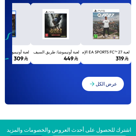
لعبة EA SPORTS FC™ 27 الإصدار القياسي لجهاز بلايستيشن 5 (PS5)
لعبة أونيموشا: طريق السيف الإصدار الفاخر المميز (Premium Deluxe Edition) - بلايستي
لعبة أونيموشا: طريق السيف إصد
309
449
319
عرض الكل
اشترك للحصول على أحدث العروض والخصومات والمزيد