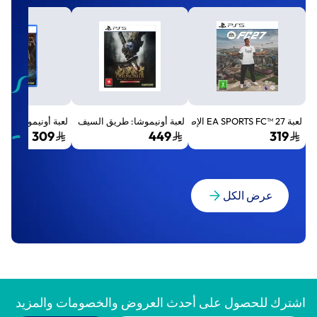
لعبة EA SPORTS FC™ 27 الإصدار القياسي لجهاز بلايستيشن 5 (PS5)
لعبة أونيموشا: طريق السيف الإصدار الفاخر المميز (Premium Deluxe Edition) - بلايستي
لعبة أونيموشا: طريق السيف إصد
309
449
319
عرض الكل
اشترك للحصول على أحدث العروض والخصومات والمزيد