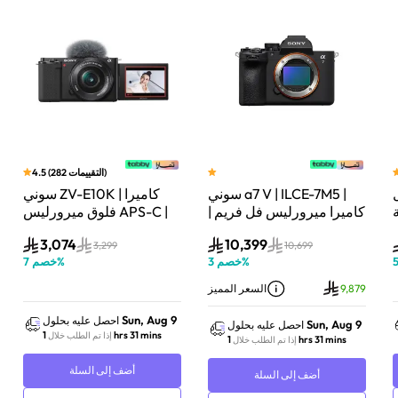
)
التقييمات
282
(
4.5
سوني a7 V | ILCE-7M5 |
سوني ZV-E10K | كاميرا
لة
كاميرا ميرورليس فل فريم |
فلوق ميرورليس APS-C |
33 ميجابكسل | جسم
24.2 ميجابكسل | كيت
3,074
10,399
الكاميرا فقط | أسود
عدسة باور زوم 16–50mm
3,299
10,699
%
خصم
3
%
خصم
7
| أسود
9,879
السعر المميز
Sun, Aug 9
احصل عليه بحلول
Sun, Aug 9
احصل عليه بحلول
1 hrs 31 mins
إذا تم الطلب خلال
1 hrs 31 mins
إذا تم الطلب خلال
أضف إلى السلة
أضف إلى السلة