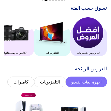
‫تسوق حسب الفئة‬
العروض والخصومات
التلفزيونات
‫الكاميرات وملحقاتها‬
‫العروض الرائجة‬
التلفزيونات
كاميرات
غ
أجهزة ألعاب الفيديو