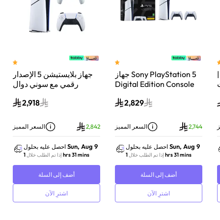
 سوني بلايستيشن®5 |
جهاز Sony PlayStation 5
جهاز بلايستيشن 5 الإصدار
اء
Digital Edition Console
رقمي مع سوني دوال
سعة 825 جيجابايت مع
سينس وحدة تحكم لاسلكية
2,918
2,829
-
وحدة تحكم إضافية
بلايستيشن 5 لؤلؤي لامع
DualSense Wireless
Controller لاسلكية – أبيض
ز
2,744
السعر المميز
2,842
السعر المميز
Sun, Aug 9
Sun, Aug 9
احصل عليه بحلول
احصل عليه بحلول
1 hrs 31 mins
1 hrs 31 mins
إذا تم الطلب خلال
إذا تم الطلب خلال
أضف إلى السلة
أضف إلى السلة
اشترِ الآن
اشترِ الآن