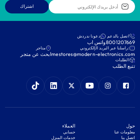
اشتراك
اتصل بالدعم
دعونا ندردش
8001207669
واتس اب
:راسلنا عبر البريد الإلكتروني
متاجر
mestores@modern-electronics.com
ابحث عن متجر
‫الطلبات‬
‫تتبع الطلب‬
‫حول‬
‫العملاء‬
معلومات عنا
‫حسابي‬
اتصل بنا
‫خدمات المنزل‬