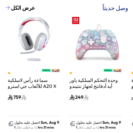
وصل حديثاً
عرض الكل
وحدة التحكم السلكية باور
سماعة رأس لاسلكية
A
أيه أدفانتج لجهاز ننتيندو
للألعاب جي استرو A20 X
سويتش 2 مملكة الفطر
لايت سبيد، لبلاي ستيشن 5
759
249
س
واكس بوكس وسويتش
والكمبيوتر - أبيض
Sun, Aug 9
Sun, Aug 9
احصل عليه بحلول
احصل عليه بحلول
1 hrs 31 mins
1 hrs 31 mins
إذا تم الطلب خلال
إذا تم الطلب خلال