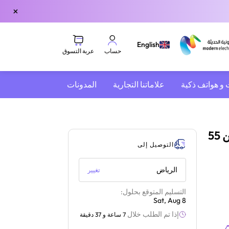
×
English
عربة التسوق
حساب
 و هواتف ذكية
علاماتنا التجارية
المدونات
لشاشات من 55 إلى 100 بوصة أسود
ويست بايو حامل جداري ثابت للشاشات من 55
التوصيل إلى
الرياض
تغيير
التسليم المتوقع بحلول:
Sat, Aug 8
إذا تم الطلب خلال
7 ساعة و 37 دقيقة