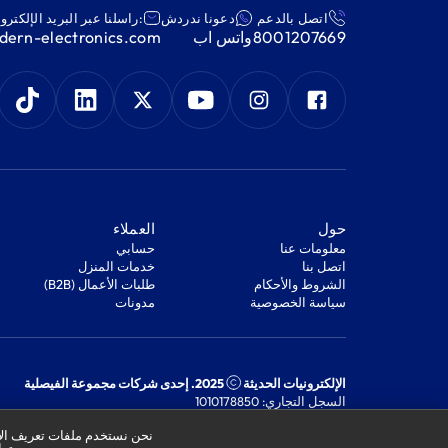
اتصل بالدعم
دعونا ندردش
:راسلنا عبر البريد الإلكترو
8001207669
واتس اب
ern-electronics.com
‫حول‬
‫العملاء‬
معلومات عنا
‫حسابي‬
اتصل بنا
‫خدمات المنزل‬
‫الشروط والأحكام‬
‫طلبات الأعمال (B2B)‬
‫سياسة الخصوصية‬
مدونات
الإلكترونيات الحديثة
2025. إحدى شركات مجموعة الفيصلية
السجل التجاري: 1010178850
الرقم الضريبي: 301244989910003
نحن نستخدم ملفات تعريف الار