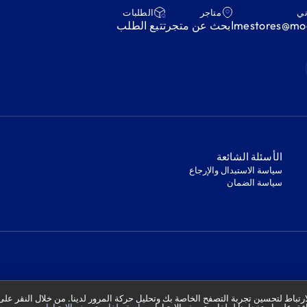
ني
متاجر
‫الطلبات‬
mestores@mod
ابحث عن متجر
‫تتبع الطلب‬
‫الأسئلة الشائعة‬
‫سياسة الاستبدال والإرجاع‬
‫سياسة الضمان‬
تباط لتحسين تجربة التصفح الخاصة بك وتحليل حركة المرور لدينا. من خلال النقر على