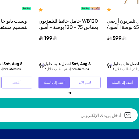
ل تلفزيون أرضي
حامل حائط للتلفزيون WB120
ويست بايو حا
خشبي |32 - 65 بوصة | أسود/
بمقاس 75 – 120 بوصة – أسود
بتصميم مستقر
بني
– WB0120
40 إلى 75 بوصة أسود
199
599
Sat, Aug 8
Sat, Aug 8
احصل عليه بحلول
احصل عليه بحلول
اح
ذا تم الطلب خلال
7 hrs 36 mins
إذا تم الطلب خلال
7 hrs 36 mins
إذ
أضف إلى السلة
أضف إلى السلة
اشترِ الآن
أعلمني