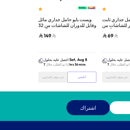
مل جداري ثابت
ويست بايو حامل جداري مائل
 للشاشات من
وقابل للدوران للشاشات من 32
إلى 65 بوصة أسود
149
69
Sat, Aug 8
صل عليه بحلول
احصل عليه بحلول
ا تم الطلب خلال
7 hrs 36 mins
إذا تم الطلب خلال
أعلمني
غير متوفر بالمخزون
غير متوفر بالمخزون
اشتراك