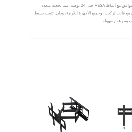
قوي، يتميز بملف نحيف بسمك 40 مم ويتوافق مع أنماط VESA حتى 24 بوصة، مما يجعله متعدد
 مع قالب تركيب، وجميع الأجهزة اللازمة، ودليل تثبيت بسيط
ب بسرعة وسهولة.