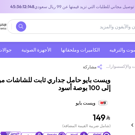
توصيل مجاني للطلبات التي تزيد قيمتها عن 99 ريال سعودي
44:36:12:148
صوت والترفيه
‫الكاميرات وملحقاتها‬
الأجهزة الصوتية
جوالات
ات والإكسسوارات
/
حوامل تثبيت التلفزيون على الحائط
/
ويست بايو حامل جداري ثابت ل
مشاركة
إلى 100 بوصة أسود
ويست بايو
149
(
شامل ضريبة القيمة المضافة
)