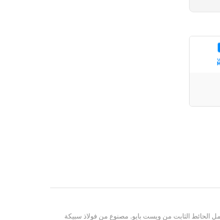
امل الحائط الثابت من ويست بايو. مصنوع من فولاذ سبيكة