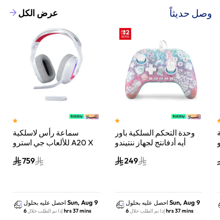
وصل حديثاً
عرض الكل
وحدة التحكم السلكية باور
سماعة رأس لاسلكية
A
أيه أدفانتج لجهاز ننتيندو
للألعاب جي استرو A20 X
سويتش 2 مملكة الفطر
لايت سبيد، لبلاي ستيشن 5
759
249
س
واكس بوكس وسويتش
والكمبيوتر - أبيض
Sun, Aug 9
Sun, Aug 9
احصل عليه بحلول
احصل عليه بحلول
6 hrs 37 mins
6 hrs 37 mins
إذا تم الطلب خلال
إذا تم الطلب خلال