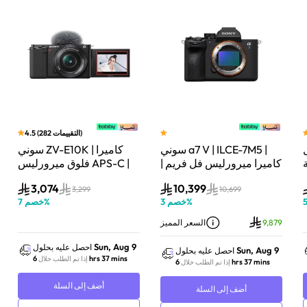
)
التقييمات
282
(
4.5
سوني a7 V | ILCE-7M5 |
سوني ZV-E10K | كاميرا
لة
كاميرا ميرورليس فل فريم |
فلوق ميرورليس APS-C |
33 ميجابكسل | جسم
24.2 ميجابكسل | كيت
3,074
10,399
الكاميرا فقط | أسود
عدسة باور زوم 16–50mm
3,299
10,699
%
خصم
3
%
خصم
7
| أسود
9,879
السعر المميز
Sun, Aug 9
احصل عليه بحلول
Sun, Aug 9
احصل عليه بحلول
6 hrs 37 mins
إذا تم الطلب خلال
6 hrs 37 mins
إذا تم الطلب خلال
أضف إلى السلة
أضف إلى السلة