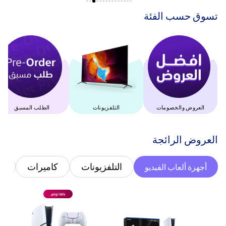
‫تسوق حسب الفئة‬
العروض والخصومات
التلفزيونات
الطلب المسبق
‫العروض الرائجة‬
التلفزيونات
كاميرات
غ
أجهزة ألعاب الفيديو