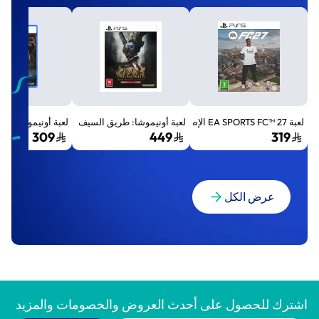
لعبة EA SPORTS FC™ 27 الإصدار القياسي لجهاز بلايستيشن 5 (PS5)
لعبة أونيموشا: طريق السيف الإصدار الفاخر المميز (Premium Deluxe Edition) - بلايستي
لعبة أونيموشا: طريق السيف إصد
309
449
319
عرض الكل
اشترك للحصول على أحدث العروض والخصومات والمزيد