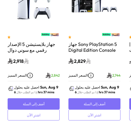
 سوني بلايستيشن®5 |
جهاز Sony PlayStation 5
جهاز بلايستيشن 5 الإصدار
اء
Digital Edition Console
رقمي مع سوني دوال
سعة 825 جيجابايت مع
سينس وحدة تحكم لاسلكية
2,918
2,829
-
وحدة تحكم إضافية
بلايستيشن 5 لؤلؤي لامع
DualSense Wireless
Controller لاسلكية – أبيض
ز
2,744
السعر المميز
2,842
السعر المميز
Sun, Aug 9
Sun, Aug 9
احصل عليه بحلول
احصل عليه بحلول
6 hrs 37 mins
6 hrs 37 mins
إذا تم الطلب خلال
إذا تم الطلب خلال
أضف إلى السلة
أضف إلى السلة
اشترِ الآن
اشترِ الآن