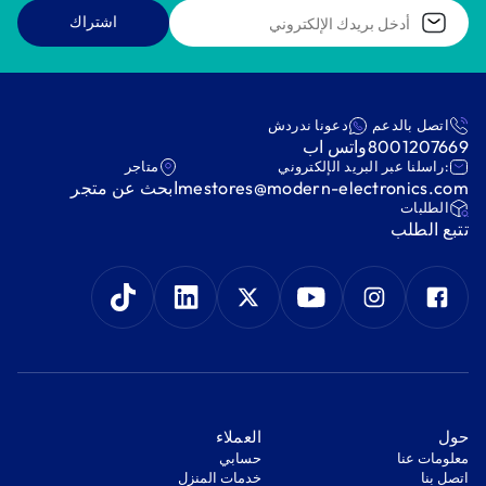
اشتراك
اتصل بالدعم
دعونا ندردش
8001207669
واتس اب
:راسلنا عبر البريد الإلكتروني
متاجر
mestores@modern-electronics.com
ابحث عن متجر
‫الطلبات‬
‫تتبع الطلب‬
‫حول‬
‫العملاء‬
معلومات عنا
‫حسابي‬
اتصل بنا
‫خدمات المنزل‬