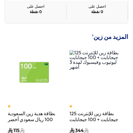
احصل على
احصل على
0
نقطة
0
نقطة
المزيد من زين'
بطاقة زين للإنترنت 125
بطاقة هدية زين السعودية
يت
جيجابايت + 100 جيجابايت
100 ريال سعودي أخضر
ليوتيوب وفيسبوك لمدة 3
115
344
أشهر