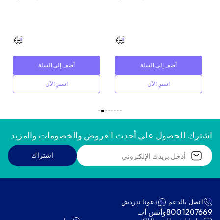
أضف إلى السلة
أضف إلى السلة
اشترِ الآن
اشترِ الآن
اشترك للحصول على أحدث العروض والخصومات والمزيد
اشتراك
اتصل بالدعم
دعونا ندردش
8001207669
واتس اب