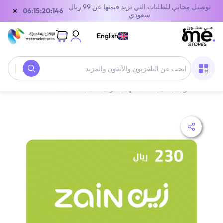
توصيل مجاني للطلبات التي تزيد قيمتها عن 99 ريال
×
05:15:20:146
سعودي
English
الصفحة الرئيسية
/
بطاقات الهدايا الرقمية
/
بطاقات الاتصالات
/
بطاقة هدية زين ال