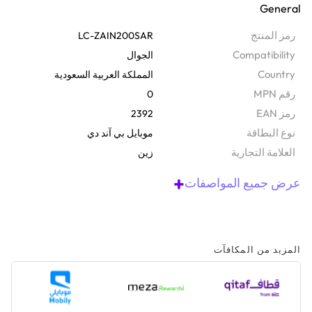
General
إنها بطاقة مسبقة الدفع تمنحك رصيداً للمكالمات والرسائل النصية وبيانات
الإنترنت - مما يجعلها هدية مفيدة. ستحصل عليها على الفور عن طريق
رمز المنتج
LC-ZAIN200SAR
البريد الإلكتروني، لذا فهي مثالية لأي مناسبة أو إذا كنت تحتاج فقط إلى
Compatibility
الجوال
تعبئة سريعة. لاستخدامه، ما عليك سوى طلب رقم 141ID*كلمة المرور#
Country
المملكة العربية السعودية
والضغط على اتصال على هاتفك.
رقم MPN
0
رمز EAN
2392
نوع البطاقة
موبايل بي آند دي
‫العلامة التجارية
زين
+
عرض جميع المواصفات
المزيد من المكافآت