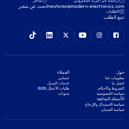
:راسلنا عبر البريد الإلكتروني
متاجر
mestores@modern-electronics.com
ابحث عن متجر
‫الطلبات‬
‫تتبع الطلب‬
‫حول‬
‫العملاء‬
معلومات عنا
‫حسابي‬
اتصل بنا
‫خدمات المنزل‬
‫الشروط والأحكام‬
‫طلبات الأعمال (B2B)‬
‫سياسة الخصوصية‬
مدونات
‫الأسئلة الشائعة‬
‫سياسة الاستبدال والإرجاع‬
‫سياسة الضمان‬