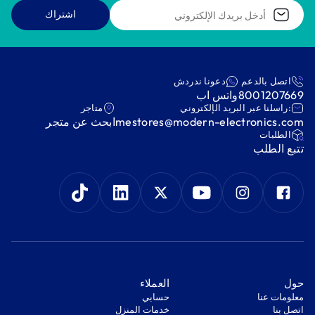
اشتراك
اتصل بالدعم
دعونا ندردش
8001207669
واتس اب
:راسلنا عبر البريد الإلكتروني
متاجر
mestores@modern-electronics.com
ابحث عن متجر
‫الطلبات‬
‫تتبع الطلب‬
‫حول‬
‫العملاء‬
معلومات عنا
‫حسابي‬
اتصل بنا
‫خدمات المنزل‬