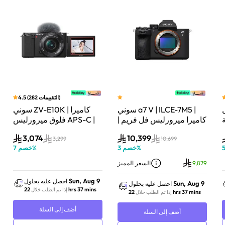
)
التقييمات
282
(
4.5
سوني a7 V | ILCE-7M5 |
سوني ZV-E10K | كاميرا
لة
كاميرا ميرورليس فل فريم |
فلوق ميرورليس APS-C |
33 ميجابكسل | جسم
24.2 ميجابكسل | كيت
3,074
10,399
الكاميرا فقط | أسود
عدسة باور زوم 16–50mm
3,299
10,699
%
خصم
3
%
خصم
7
| أسود
9,879
السعر المميز
Sun, Aug 9
احصل عليه بحلول
Sun, Aug 9
احصل عليه بحلول
22 hrs 37 mins
إذا تم الطلب خلال
22 hrs 37 mins
إذا تم الطلب خلال
أضف إلى السلة
أضف إلى السلة