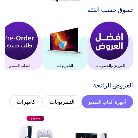
‫تسوق حسب الفئة‬
العروض والخصومات
التلفزيونات
الطلب المسبق
‫العروض الرائجة‬
التلفزيونات
كاميرات
غ
أجهزة ألعاب الفيديو