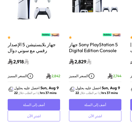
 سوني بلايستيشن®5 |
جهاز Sony PlayStation 5
جهاز بلايستيشن 5 الإصدار
اء
Digital Edition Console
رقمي مع سوني دوال
سعة 825 جيجابايت مع
سينس وحدة تحكم لاسلكية
2,918
2,829
-
وحدة تحكم إضافية
بلايستيشن 5 لؤلؤي لامع
DualSense Wireless
Controller لاسلكية – أبيض
ز
2,744
السعر المميز
2,842
السعر المميز
Sun, Aug 9
Sun, Aug 9
احصل عليه بحلول
احصل عليه بحلول
22 hrs 37 mins
22 hrs 37 mins
إذا تم الطلب خلال
إذا تم الطلب خلال
أضف إلى السلة
أضف إلى السلة
اشترِ الآن
اشترِ الآن