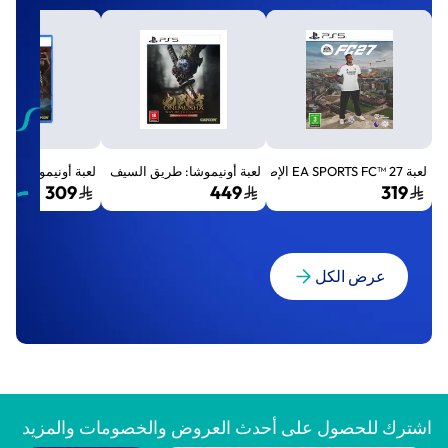
لعبة EA SPORTS FC™ 27 الإصدار القياسي لجهاز بلايستيشن 5 (PS5)
لعبة أونيموشا: طريق السيف الإصدار الفاخر المميز (Premium Deluxe Edition) - بلايستي
لعبة أونيموشا: طريق السيف إصد
309
449
319
عرض الكل
اشترك للحصول على أحدث العروض والخصومات والمزيد