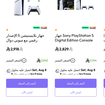
 سوني بلايستيشن®5 |
جهاز Sony PlayStation 5
جهاز بلايستيشن 5 الإصدار
اء
Digital Edition Console
رقمي مع سوني دوال
سعة 825 جيجابايت مع
سينس وحدة تحكم لاسلكية
2,918
2,829
-
وحدة تحكم إضافية
بلايستيشن 5 لؤلؤي لامع
DualSense Wireless
Controller لاسلكية – أبيض
ز
2,744
السعر المميز
2,842
السعر المميز
Sat, Aug 8
Sat, Aug 8
احصل عليه بحلول
احصل عليه بحلول
9 hrs 9 mins
9 hrs 9 mins
إذا تم الطلب خلال
إذا تم الطلب خلال
أضف إلى السلة
أضف إلى السلة
اشترِ الآن
اشترِ الآن