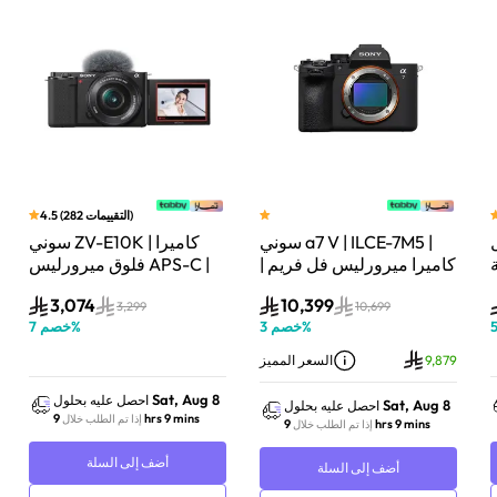
)
التقييمات
282
(
4.5
سوني a7 V | ILCE-7M5 |
سوني ZV-E10K | كاميرا
لة
كاميرا ميرورليس فل فريم |
فلوق ميرورليس APS-C |
33 ميجابكسل | جسم
24.2 ميجابكسل | كيت
3,074
10,399
الكاميرا فقط | أسود
عدسة باور زوم 16–50mm
3,299
10,699
%
خصم
3
%
خصم
7
| أسود
9,879
السعر المميز
Sat, Aug 8
احصل عليه بحلول
Sat, Aug 8
احصل عليه بحلول
9 hrs 9 mins
إذا تم الطلب خلال
9 hrs 9 mins
إذا تم الطلب خلال
أضف إلى السلة
أضف إلى السلة