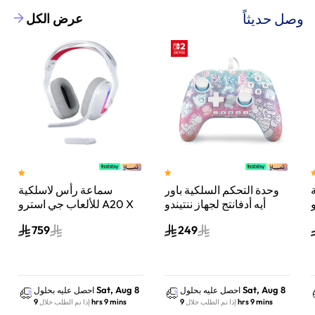
وصل حديثاً
عرض الكل
وحدة التحكم السلكية باور
سماعة رأس لاسلكية
A
أيه أدفانتج لجهاز ننتيندو
للألعاب جي استرو A20 X
سويتش 2 مملكة الفطر
لايت سبيد، لبلاي ستيشن 5
759
249
س
واكس بوكس وسويتش
والكمبيوتر - أبيض
Sat, Aug 8
Sat, Aug 8
احصل عليه بحلول
احصل عليه بحلول
9 hrs 9 mins
9 hrs 9 mins
إذا تم الطلب خلال
إذا تم الطلب خلال