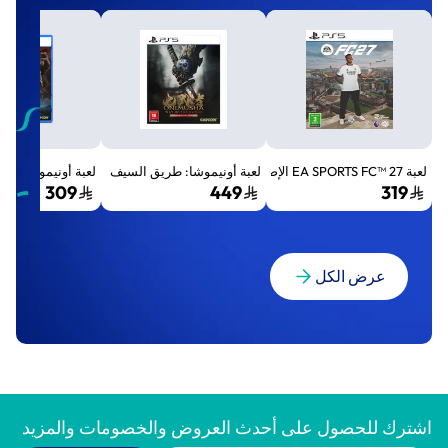
لعبة EA SPORTS FC™ 27 الإصدار القياسي لجهاز بلايستيشن 5 (PS5)
لعبة أونيموشا: طريق السيف الإصدار الفاخر المميز (Premium Deluxe Edition) - بلايستي
لعبة أونيموشا: طريق السيف إصد
309
449
319
عرض الكل
اشترك للحصول على أحدث العروض والخصومات والمزيد