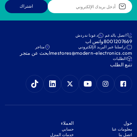
اشتراك
اتصل بالدعم
دعونا ندردش
8001207669
واتس اب
:راسلنا عبر البريد الإلكتروني
متاجر
mestores@modern-electronics.com
ابحث عن متجر
‫الطلبات‬
‫تتبع الطلب‬
‫حول‬
‫العملاء‬
معلومات عنا
‫حسابي‬
اتصل بنا
‫خدمات المنزل‬