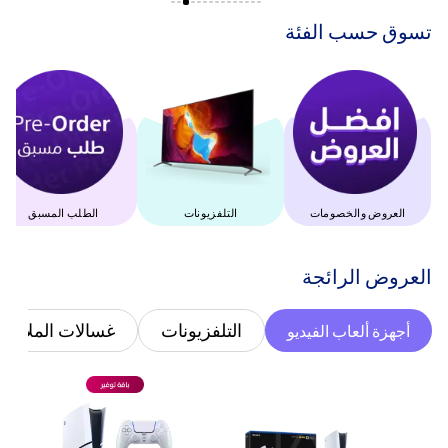
‫تسوق حسب الفئة‬
العروض والخصومات
التلفزيونات
الطلب المسبق
‫العروض الرائجة‬
التلفزيونات
غسالات الملابس
أجهزة ألعاب الفيديو