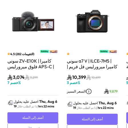
)
التقييمات
282
(
4.5
سوني a7 V | ILCE-7M5 |
سوني ZV-E10K | كاميرا
لة
كاميرا ميرورليس فل فريم |
فلوق ميرورليس APS-C |
33 ميجابكسل | جسم
24.2 ميجابكسل | كيت
3,074
10,399
الكاميرا فقط | أسود
عدسة باور زوم 16–50mm
3,299
10,699
%
خصم
3
%
خصم
7
| أسود
9,879
السعر المميز
Thu, Aug 6
احصل عليه بحلول
Thu, Aug 6
احصل عليه بحلول
19 hrs 22 mins
إذا تم الطلب خلال
19 hrs 22 mins
إذا تم الطلب خلال
أضف إلى السلة
أضف إلى السلة