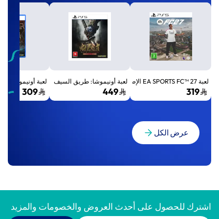
لعبة EA SPORTS FC™ 27 الإصدار القياسي لجهاز بلايستيشن 5 (PS5)
لعبة أونيموشا: طريق السيف الإصدار الفاخر المميز (Premium Deluxe Edition) - بلايستي
لعبة أونيموشا: طريق السيف إصد
309
449
319
عرض الكل
اشترك للحصول على أحدث العروض والخصومات والمزيد