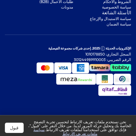
‫الشروط والأحكام‬
‫طلبات الأعمال (B2B)‬
‫سياسة الخصوصية‬
مدونات
‫الأسئلة الشائعة‬
‫سياسة الاستبدال والإرجاع‬
‫سياسة الضمان‬
الإلكترونيات الحديثة
2025. إحدى شركات مجموعة الفيصلية
السجل التجاري: 1010178850
الرقم الضريبي: 301244989910003
نحن نستخدم ملفات تعريف الارتباط لتحسين تجربة التصفح
الخاصة بك وتحليل حركة المرور لدينا. من خلال النقر على "قبول"،
قبول
فإنك توافق على استخدامنا لملفات تعريف الارتباط.
سياسة
ملفات تعريف الارتباط