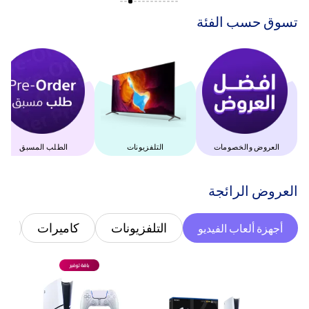
‫تسوق حسب الفئة‬
العروض والخصومات
التلفزيونات
الطلب المسبق
‫العروض الرائجة‬
التلفزيونات
كاميرات
غ
أجهزة ألعاب الفيديو