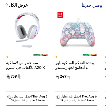
وصل حديثاً
عرض الكل
وحدة التحكم السلكية باور
سماعة رأس لاسلكية
A
أيه أدفانتج لجهاز ننتيندو
للألعاب جي استرو A20 X
سويتش 2 مملكة الفطر
لايت سبيد، لبلاي ستيشن 5
759
249
س
واكس بوكس وسويتش
والكمبيوتر - أبيض
Thu, Aug 6
Thu, Aug 6
احصل عليه بحلول
احصل عليه بحلول
19 hrs 22 mins
19 hrs 22 mins
إذا تم الطلب خلال
إذا تم الطلب خلال