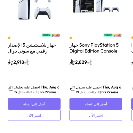
 سوني بلايستيشن®5 |
جهاز Sony PlayStation 5
جهاز بلايستيشن 5 الإصدار
اء
Digital Edition Console
رقمي مع سوني دوال
سعة 825 جيجابايت مع
سينس وحدة تحكم لاسلكية
2,918
2,829
-
وحدة تحكم إضافية
بلايستيشن 5 لؤلؤي لامع
DualSense Wireless
Controller لاسلكية – أبيض
Thu, Aug 6
Thu, Aug 6
احصل عليه بحلول
احصل عليه بحلول
19 hrs 22 mins
19 hrs 22 mins
إذا تم الطلب خلال
إذا تم الطلب خلال
أضف إلى السلة
أضف إلى السلة
اشترِ الآن
اشترِ الآن