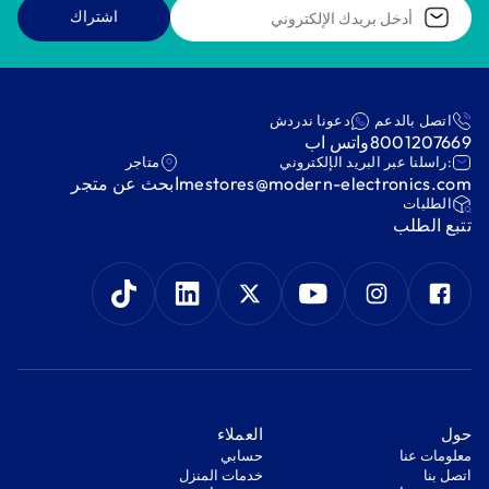
اشتراك
اتصل بالدعم
دعونا ندردش
8001207669
واتس اب
:راسلنا عبر البريد الإلكتروني
متاجر
mestores@modern-electronics.com
ابحث عن متجر
‫الطلبات‬
‫تتبع الطلب‬
‫حول‬
‫العملاء‬
معلومات عنا
‫حسابي‬
اتصل بنا
‫خدمات المنزل‬