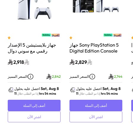
 سوني بلايستيشن®5 |
جهاز Sony PlayStation 5
جهاز بلايستيشن 5 الإصدار
اء
Digital Edition Console
رقمي مع سوني دوال
سعة 825 جيجابايت مع
سينس وحدة تحكم لاسلكية
2,918
2,829
-
وحدة تحكم إضافية
بلايستيشن 5 لؤلؤي لامع
DualSense Wireless
Controller لاسلكية – أبيض
ز
2,744
السعر المميز
2,842
السعر المميز
Sat, Aug 8
Sat, Aug 8
احصل عليه بحلول
احصل عليه بحلول
11 hrs 54 mins
11 hrs 54 mins
إذا تم الطلب خلال
إذا تم الطلب خلال
أضف إلى السلة
أضف إلى السلة
اشترِ الآن
اشترِ الآن