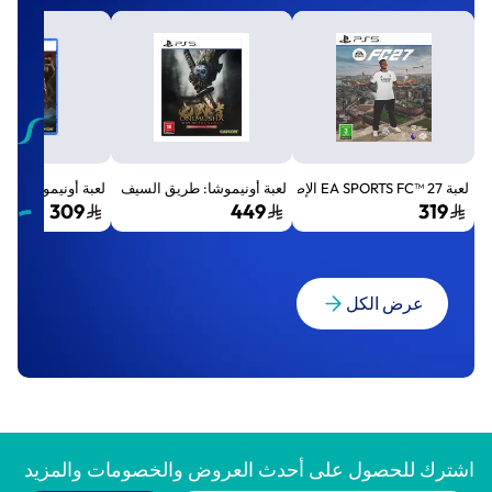
لعبة EA SPORTS FC™ 27 الإصدار القياسي لجهاز بلايستيشن 5 (PS5)
لعبة أونيموشا: طريق السيف الإصدار الفاخر المميز (Premium Deluxe Edition) - بلايستي
لعبة أونيموشا: طريق السيف إصد
309
449
319
عرض الكل
اشترك للحصول على أحدث العروض والخصومات والمزيد