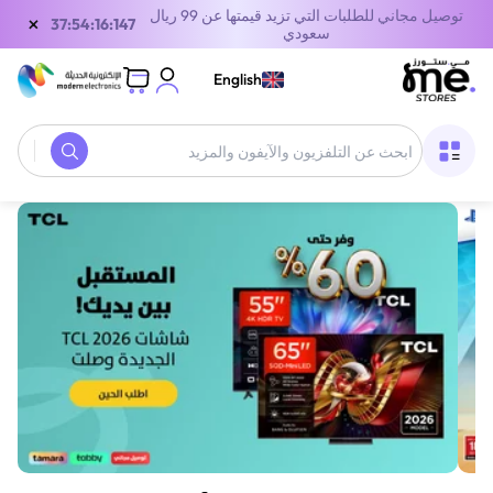
توصيل مجاني للطلبات التي تزيد قيمتها عن 99 ريال
×
37:54:16:147
سعودي
English