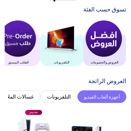
‫تسوق حسب الفئة‬
العروض والخصومات
التلفزيونات
الطلب المسبق
‫العروض الرائجة‬
التلفزيونات
غسالات الملابس
أجهزة ألعاب الفيديو