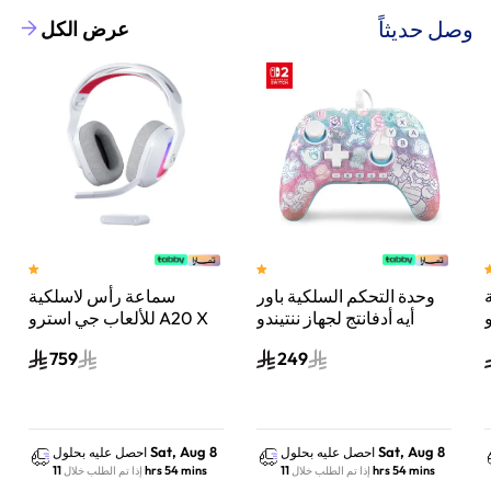
وصل حديثاً
عرض الكل
وحدة التحكم السلكية باور
سماعة رأس لاسلكية
A
أيه أدفانتج لجهاز ننتيندو
للألعاب جي استرو A20 X
سويتش 2 مملكة الفطر
لايت سبيد، لبلاي ستيشن 5
759
249
س
واكس بوكس وسويتش
والكمبيوتر - أبيض
Sat, Aug 8
Sat, Aug 8
احصل عليه بحلول
احصل عليه بحلول
11 hrs 54 mins
11 hrs 54 mins
إذا تم الطلب خلال
إذا تم الطلب خلال