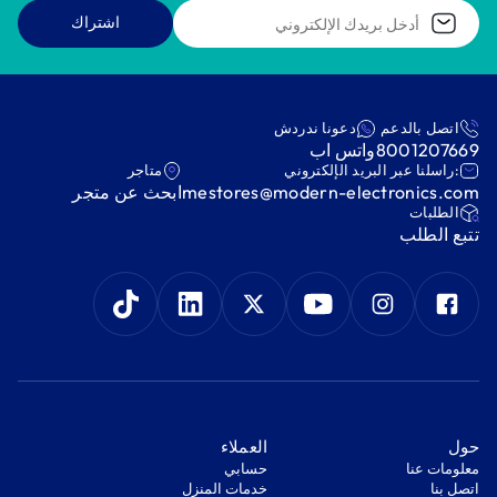
اشتراك
اتصل بالدعم
دعونا ندردش
8001207669
واتس اب
:راسلنا عبر البريد الإلكتروني
متاجر
mestores@modern-electronics.com
ابحث عن متجر
‫الطلبات‬
‫تتبع الطلب‬
‫حول‬
‫العملاء‬
معلومات عنا
‫حسابي‬
اتصل بنا
‫خدمات المنزل‬