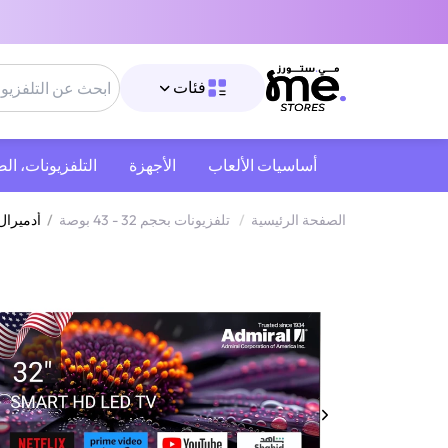
فئات
أساسيات الألعاب
الأجهزة
التلفزيونات، ال
الصفحة الرئيسية
/
تلفزيونات بحجم 32 - 43 بوصة
/
أدميرال ADL32JMSACP تلفزيون ذكي 32 بوصة LED بدقة HD مع Chromecast مدمج 