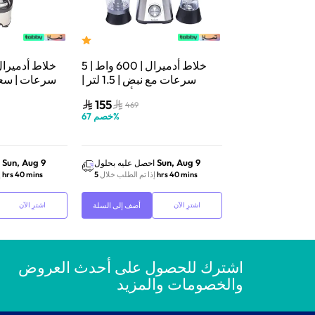
ميرال | شريحتان
خلاط أدميرال | 600 واط | 5
ويات تحمير | أبيض |
سرعات مع نبض | 1.5 لتر |
ADBK2TB
أسود/فضي | ADBL1560
فضي |
155
89
469
329
%
خصم
73
%
خصم
67
Sun, Aug 9
Sun, Aug 9
احصل عليه بحلول
احصل عليه بحلول
5
إذا تم الطلب خلال
5 hrs 40 mins
إذا تم الطلب خلال
5 hrs 40 mins
إ
أضف إلى السلة
أضف إلى السلة
اشترِ الآن
اشترِ الآن
اشترك للحصول على أحدث العروض
والخصومات والمزيد