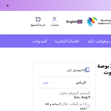
×
English
عربة التسوق
حساب
 و هواتف ذكية
علاماتنا التجارية
المدونات
أدميرال ADL32JMSACP تلفزيون ذكي 32 بوصة
التوصيل إلى
دمج وصوت
الرياض
تغيير
التسليم المتوقع بحلول:
Sun, Aug 9
إذا تم الطلب خلال
5 ساعة و 40
دقيقة