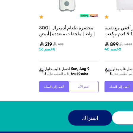
 أفقي مع تقنية
محضرة طعام أدميرال | 800
أدميرال غسالة أم
التجميد السريع 5.1 قدم مكعب
واط | ملحقات متعددة | أبيض |
10 كجم | محرك 
145 لتر أبيض
ADFP9081
YUSCQ
219
899
,999
499
1,499
%
خصم
40
%
خصم
56
Sun, Aug 9
Sun, Aug 9
صل عليه بحلول
احصل عليه بحلول
احص
ا تم الطلب خلال
5 hrs 40 mins
إذا تم الطلب خلال
5 hrs 40 mins
إذا 
أضف إلى السلة
أضف إلى السلة
اشترِ الآن
اشترِ الآن
اشتراك