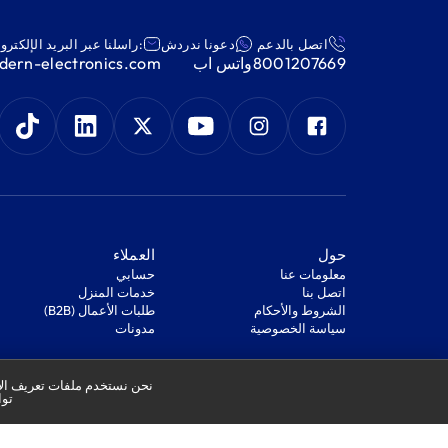
اتصل بالدعم
دعونا ندردش
:راسلنا عبر البريد الإلكترو
8001207669
واتس اب
ern-electronics.com
‫حول‬
‫العملاء‬
معلومات عنا
‫حسابي‬
اتصل بنا
‫خدمات المنزل‬
‫الشروط والأحكام‬
‫طلبات الأعمال (B2B)‬
‫سياسة الخصوصية‬
مدونات
نحن نستخدم ملفات تعريف الار
توا
الإلكترونيات الحديثة
2025. إحدى شركات مجموعة الفيصلية
السجل التجاري: 1010178850
الرقم الضريبي: 301244989910003