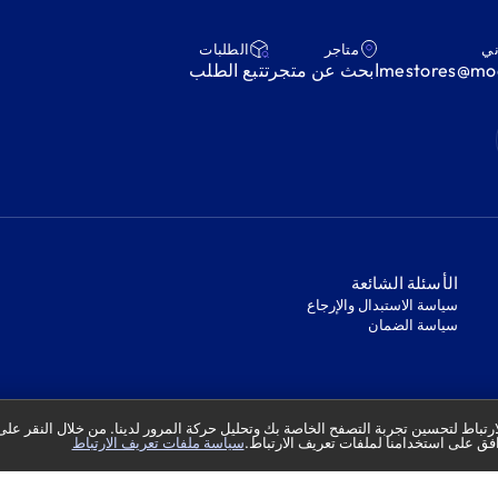
ني
متاجر
‫الطلبات‬
mestores@mod
ابحث عن متجر
‫تتبع الطلب‬
‫الأسئلة الشائعة‬
‫سياسة الاستبدال والإرجاع‬
‫سياسة الضمان‬
تباط لتحسين تجربة التصفح الخاصة بك وتحليل حركة المرور لدينا. من خلال النقر على
فق على استخدامنا لملفات تعريف الارتباط.
سياسة ملفات تعريف الارتباط