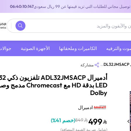
توصيل مجاني للطلبات التي تزيد قيمتها عن 99 ريال سعودي
05:40:10:147
صوت والترفيه
‫الكاميرات وملحقاتها‬
الأجهزة الصوتية
جوالات
وصوت Dolby
مشاركة
LED بدقة HD مع Chromecast م
Dolby
ادميرال
499
849
(
خصم 41%
)
(
شامل ضريبة القيمة المضافة
)