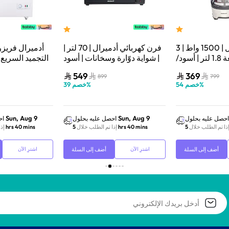
خلاط أدميرال | 1500 واط | 3
فرن كهربائي أدميرال | 70 لتر |
أدميرال فريزر
سرعات | سعة 1.8 لتر | أسود/
شواية دوّارة وسخانات | أسود |
 ADBL1815SS
ADEO75NBSCP
549
369
899
799
%
خصم
54
%
خصم
39
Sun, Aug 9
Sun, Aug 9
احصل عليه بحلول
احصل عليه بحلول
اح
ذا تم الطلب خلال
5 hrs 40 mins
إذا تم الطلب خلال
5 hrs 40 mins
إذ
أضف إلى السلة
أضف إلى السلة
اشترِ الآن
اشترِ الآن