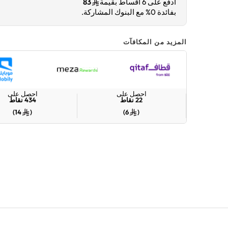
ادفع على 6 أقساط بقيمة
83
بفائدة 0% مع البنوك المشاركة.
المزيد من المكافآت
احصل على
احصل على
22
نقاط
434
نقاط
)
14
(
)
6
(