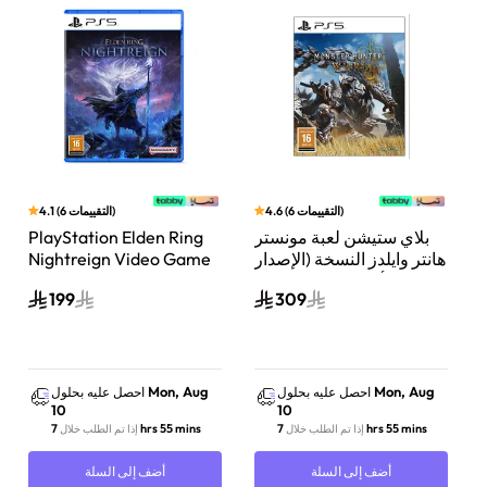
)
التقييمات
6
(
4.6
)
التقييمات
6
(
4.1
ن
بلاي ستيشن لعبة مونستر
PlayStation Elden Ring
هانتر وايلدز النسخة (الإصدار
Nightreign Video Game
ثلاثي الأبعاد المتحرك) بلاي
Playstation 5
199
309
ستيشن 5
Mon, Aug
Mon, Aug
احصل عليه بحلول
احصل عليه بحلول
10
10
7 hrs 55 mins
7 hrs 55 mins
إذا تم الطلب خلال
إذا تم الطلب خلال
أضف إلى السلة
أضف إلى السلة