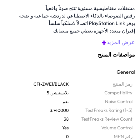
مشغلات مغناطيسية مستوية تنتج صوتاً واقعياً
رفض الضوضاء بالذكاء الاصطناعي لدردشة جماعية واضحة
يوفر PlayStation Link اتصالاً لاسلكياً سلساً
إقتران متعدد الأجهزة يغطي جميع منصاتك
عمر بطارية يصل حتى 15 ساعة لإستعمال مطول
+
عرض المزيد
نظرة عامة
مواصفات المنتج
أطلق العنان لدقة احترافية مع سماعات الأذن اللاسلكية داخل الأذن هذه. مع
مشغلات مغناطيسية مسطح و تقنيةPlayStation Link™، سماعات الأذن
General
اللاسلكية ستمنحك أداء فائق الواقعية. يمكنك الحصول على صوتيات تغمرك
والتقاط الصوت بوضوح تام أينما كنت تلعب، بفضل خاصية رفض الضوضاء
رمز المنتج
CFI-ZWE1/BLACK
المدعومة بالذكاء الاصطناعي، وإمكانية الاتصال بأجهزة متعددة، وما يصل
Compatibility
بلايستيشن 5
إجمالياً إلى 15 ساعة من وقت اللعب، بما في ذلك علبة الشحن.
Noise Control
نعم
TestFreaks Rating (1-5)
3.740000
TestFreaks Review Count
38
Volume Control
Yes
رقم MPN
0