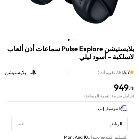
بلايستيشن Pulse Explore سماعات أذن ألعاب
لاسلكية – أسود ليلي
3.7
(
38
تقييمات
)
بلايستيشن
949
(
شامل ضريبة القيمة المضافة
)
التوصيل إلى
الرياض
تغيير
التسليم المتوقع بحلول:
Mon, Aug 10