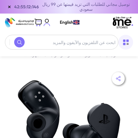
توصيل مجاني للطلبات التي تزيد قيمتها عن 99 ريال
×
42:55:12:146
سعودي
English
الصفحة الرئيسية
/
التلفزيونات، الصوت والترفيه
/
الأجهزة الصوتية
/
سماع