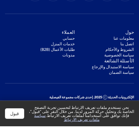
‫حول‬
‫العملاء‬
معلومات عنا
‫حسابي‬
اتصل بنا
‫خدمات المنزل‬
‫الشروط والأحكام‬
‫طلبات الأعمال (B2B)‬
‫سياسة الخصوصية‬
مدونات
‫الأسئلة الشائعة‬
‫سياسة الاستبدال والإرجاع‬
‫سياسة الضمان‬
الإلكترونيات الحديثة
2025. إحدى شركات مجموعة الفيصلية
السجل التجاري: 1010178850
نحن نستخدم ملفات تعريف الارتباط لتحسين تجربة التصفح
الرقم الضريبي: 301244989910003
الخاصة بك وتحليل حركة المرور لدينا. من خلال النقر على "قبول"،
قبول
فإنك توافق على استخدامنا لملفات تعريف الارتباط.
سياسة
ملفات تعريف الارتباط