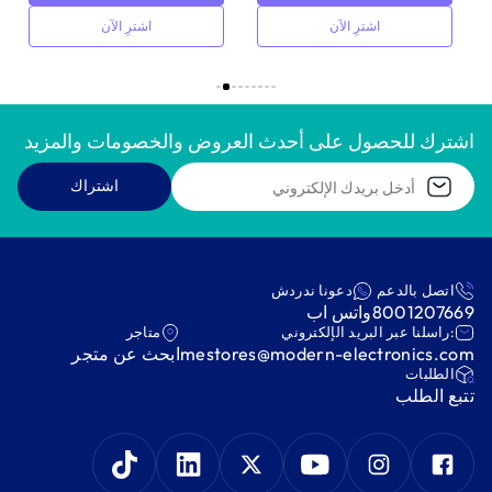
اشترِ الآن
اشترِ الآن
اشترك للحصول على أحدث العروض والخصومات والمزيد
اشتراك
اتصل بالدعم
دعونا ندردش
8001207669
واتس اب
:راسلنا عبر البريد الإلكتروني
متاجر
mestores@modern-electronics.com
ابحث عن متجر
‫الطلبات‬
‫تتبع الطلب‬