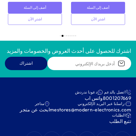
أضف إلى السلة
أضف إلى السلة
اشترِ الآن
اشترِ الآن
اشترك للحصول على أحدث العروض والخصومات والمزيد
اشتراك
اتصل بالدعم
دعونا ندردش
8001207669
واتس اب
:راسلنا عبر البريد الإلكتروني
متاجر
mestores@modern-electronics.com
ابحث عن متجر
‫الطلبات‬
‫تتبع الطلب‬