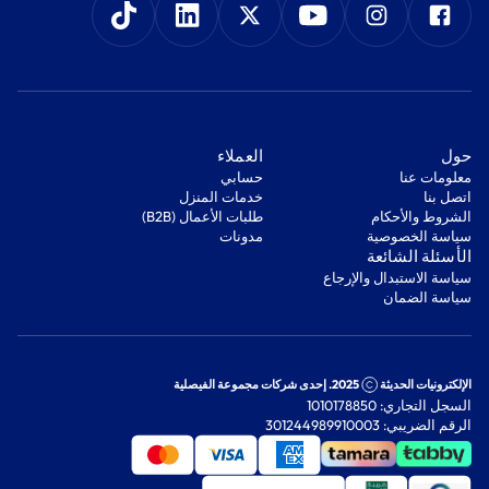
‫حول‬
‫العملاء‬
معلومات عنا
‫حسابي‬
اتصل بنا
‫خدمات المنزل‬
‫الشروط والأحكام‬
‫طلبات الأعمال (B2B)‬
‫سياسة الخصوصية‬
مدونات
‫الأسئلة الشائعة‬
‫سياسة الاستبدال والإرجاع‬
‫سياسة الضمان‬
الإلكترونيات الحديثة
2025. إحدى شركات مجموعة الفيصلية
السجل التجاري: 1010178850
الرقم الضريبي: 301244989910003