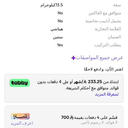
.
العصري للأسر المشغولة
سعة
13.5كيلوجرام
متوافق مع العاكس
No
يشمل أنابيب نحاسية
No
‫العلامة التجارية
هيتاشي
الضمان‬
سنتين
يتطلب التركيب
Yes
+
عرض جميع المواصفات
اشتر الآن، وادفع لاحقًا
قسّم على 4 دفعات بقيمة
700
لا فوائد، لا رسوم تأخير.
اعرف المزيد