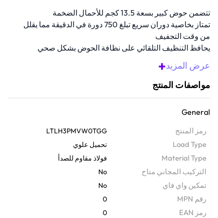
تتضمن حوض كبير بسعة 13.5 كجم للأحمال الضخمة
تمتاز بخاصية دوران سريع تبلغ 750 دورة في الدقيقة مما يقلل
من وقت التجفيف
يحافظ التنظيف التلقائي على نظافة الحوض بشكل صحي
تتضمن درج مزدوج للمنظفات لمزيد من المرونة والكفائة
+
عرض المزيد
مصنوعة من مواد عالية الجودة تضمن أداءً يدوم طويلاً ومتانة
فائقة مع مرور الوقت.
مواصفات المنتج
نظرة عامة
اجعل مهمة الغسيل سهلة ومريحة مع هذه الغسالة ذات التعبئة العلوية.
General
تتميز الغسالة بتقنيات غسيل مبتكرة وبرامج متعددة، لضمان تنظيف
رمز المنتج
LTLH3PMVW0TGG
الملابس بسهولة وكفاءة عالية. تمتلك الغسالة خاصية إعادة التشغيل
Load Type
تحميل علوي
التلقائي، وأيضاً تمنحك أداءً موفرًا للطاقة، وسعة حوض كبيرة، مما يجعلها
Material Type
فولاذ مقاوم للصدأ
الخيار المثالي للعائلات الكبيرة والتي تبحث عن الراحة والكفاءة.
التركيب المجاني متاح
No
تعامل مع كميات الغسيل الثقيلة بسهولة باستخدام غسالة هيتاشي ذات
تمكين واي فاي
No
التحميل العلوي بسعة 13.5 كجم باللون الرمادي الجرافيتي الأنيق. تتميز
رقم MPN
0
ببرامج غسيل متقدمة، وحوض واسع، وتحكم سهل الاستخدام، لتقدم أداء
رمز EAN
0
قوي والعناية بالأقمشة. مزيج مثالي من السعة والكفاءة والتصميم