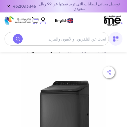
توصيل مجاني للطلبات التي تزيد قيمتها عن 99 ريال
×
45:20:13:146
سعودي
English
الصفحة الرئيسية
/
أجهزة الغسيل
/
هيتاشي غسالة علوية | 13.5 كجم | سعة كبيرة | رمادي غرافيت | LTLH3PMVW0TGG