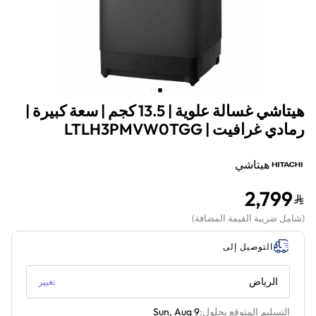
هيتاشي غسالة علوية | 13.5 كجم | سعة كبيرة |
رمادي غرافيت | LTLH3PMVW0TGG
هيتاشي
2,799
(
شامل ضريبة القيمة المضافة
)
التوصيل إلى
الرياض
تغيير
التسليم المتوقع بحلول:
Sun, Aug 9