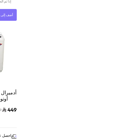
إذا تم ا
أضف إلى ا
أدميرال 
449
9
احصل عل