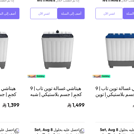
لطلب خلال
8 hrs 11 mins
إذا تم الطلب خلال
8 hrs 11 mins
إذا تم الطل
لسلة
أضف إلى السلة
أضف إلى الس
اشترِ الآن
اشترِ الآن
هيتاشي غسالة توين تاب | 9
هيتاشي غسالة توين تاب | 9
سم بلاستيكي | توين
كجم | جسم بلاستيكي | شبه
كجم | جس
تاب | أزرق |
أوتوماتيك | رمادي داكن |
أوتوما
1,399
1,499
LTT09JWTMRG
LTT09JWTPFB
Sat, Aug 8
Sat, Aug 8
يه بحلول
احصل عليه بحلول
احصل عليه