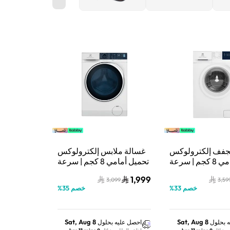
جفف إلكترولوكس
غسالة ملابس إلكترولوكس
تحميل أمامي 8 كجم | سرعة
تحميل أمامي 8 كجم | سرعة
دوران 1200 دورة/دقيقة |
دوران 1200 دورة/دقيقة |
1,999
3,099
3,59
وتجفيف في جهاز
محرك EcoInverter | تقنية
خصم
33
%
خصم
35
%
واحد | بخار HygienicCare |
UltraMix | غسيل سريع |
يل سريع | أبيض –
أبيض – EWF8024P5WB
EWW8024D3W
Sat, Aug 8
Sat, Aug 8
 بحلول
احصل عليه بحلول