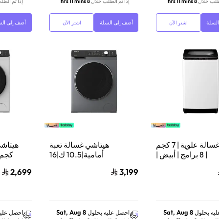
لطلب خلال
8 hrs 11 mins
إذا تم الطلب خلال
8 hrs 11 mins
إذا تم الطل
لسلة
أضف إلى السلة
أضف إلى الس
اشترِ الآن
اشترِ الآن
هيتاشي غسالة علوية | 7 كجم
هيتاشي غسالة تعبة
| 8 برامج | أبيض |
أمامية|10.5 ك|16
LTL07PM00WH
برنامج|1400 دورة| فضي
دورة/دقيق
2,699
3,199
Sat, Aug 8
Sat, Aug 8
يه بحلول
احصل عليه بحلول
احصل عليه