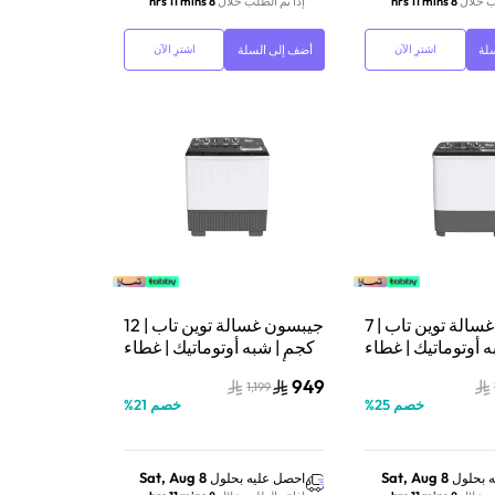
ب خلال
8 hrs 11 mins
إذا تم الطلب خلال
8 hrs 11 mins
لة
أضف إلى السلة
اشترِ الآن
اشترِ الآن
جيبسون غسالة توين تاب | 7
جيبسون غسالة توين تاب | 12
 أوتوماتيك | غطاء
كجم | شبه أوتوماتيك | غطاء
GWM
أسود | GWMTT12BA3
949
1,199
خصم
25
%
خصم
21
%
Sat, Aug 8
Sat, Aug 8
 بحلول
احصل عليه بحلول