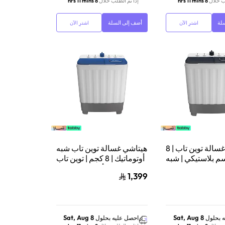
ب خلال
8 hrs 11 mins
إذا تم الطلب خلال
8 hrs 11 mins
لة
أضف إلى السلة
اشترِ الآن
اشترِ الآن
هيتاشي غسالة توين تاب | 8
هيتاشي غسالة توين تاب شبه
م بلاستيكي | شبه
أوتوماتيك | 8 كجم | توين تاب
تيك | رمادي داكن |
| أزرق باسيفيك |
1,399
LTT08JWTPFB
LTT08JWTMRG
Sat, Aug 8
Sat, Aug 8
 بحلول
احصل عليه بحلول