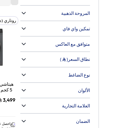
المروحة الذهبية
روتاري (د
تمكين واي فاي
متوافق مع العاكس
نطاق السعر
)
(
نوع الضاغط
‫الألوان
3,499
‫العلامة التجارية
الضمان‬
احصل عل