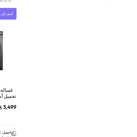
إذا تم ا
أضف إلى ا
غسالة 
3,499
احصل عل