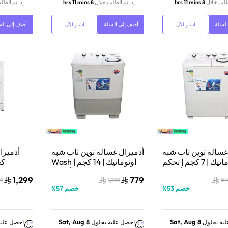
لطلب خلال
8 hrs 11 mins
إذا تم الطلب خلال
8 hrs 11 mins
إذا تم الطل
لسلة
أضف إلى السلة
أضف إلى الس
اشترِ الآن
اشترِ الآن
غسالة توين تاب شبه
أدميرال غسالة توين تاب شبه
أوتوماتيك | 7 كجم | تحكم
أوتوماتيك | 14 كجم | Wash
كج
بمفتاح | أبيض |
Storm | أبيض |
1,299
779
99
1,799
94
Q
ADTT14KUWCQ
ADTT7KUWCQ
خصم
53
%
خصم
57
%
Sat, Aug 8
Sat, Aug 8
يه بحلول
احصل عليه بحلول
احصل عليه