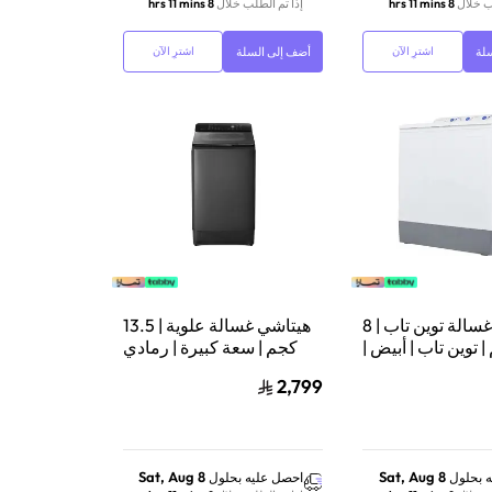
ب خلال
8 hrs 11 mins
إذا تم الطلب خلال
8 hrs 11 mins
لة
أضف إلى السلة
اشترِ الآن
اشترِ الآن
هيتاشي غسالة توين تاب | 8
هيتاشي غسالة علوية | 13.5
 توين تاب | أبيض |
كجم | سعة كبيرة | رمادي
PS‑998NJWH
غرافيت |
2,799
LTLH3PMVW0TGG
Sat, Aug 8
Sat, Aug 8
 بحلول
احصل عليه بحلول