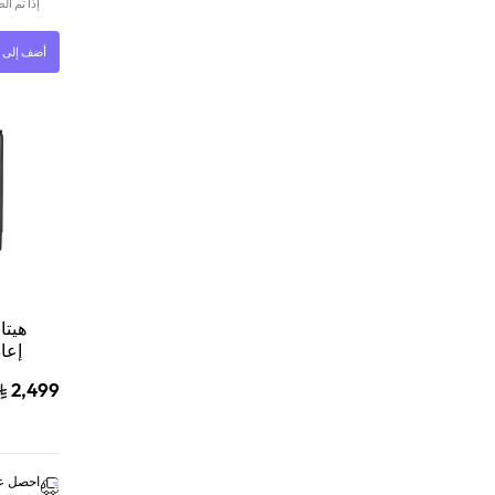
إذا تم ا
أضف إلى ا
هيتا
إعاد
2,499
ت
GG
احصل عل