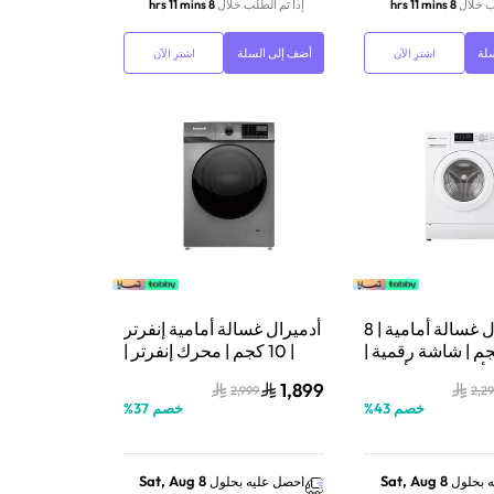
ب خلال
8 hrs 11 mins
إذا تم الطلب خلال
8 hrs 11 mins
لة
أضف إلى السلة
اشترِ الآن
اشترِ الآن
أدميرال غسالة أمامية | 8
أدميرال غسالة أمامية إنفرتر
م | شاشة رقمية |
| 10 كجم | محرك إنفرتر |
أوتوماتيك | أبيض |
فضي | ADFW1014YUSCQ
1,899
2,999
2,2
ADFW812YUSC
خصم
43
%
خصم
37
%
Sat, Aug 8
Sat, Aug 8
 بحلول
احصل عليه بحلول