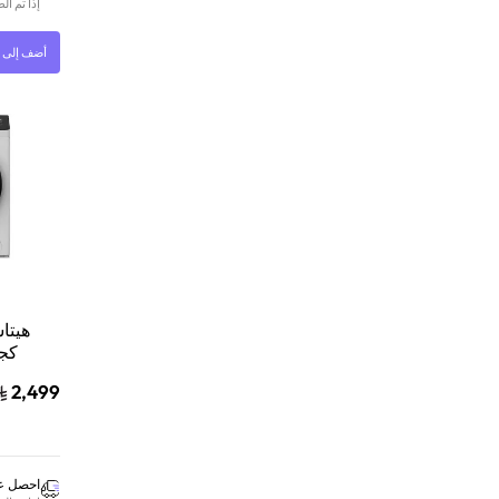
إذا تم ا
أضف إلى ا
دورة/دقي
2,499
احصل عل