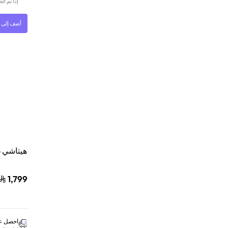
إذا تم ا
أضف إلى ا
1,799
احصل عل