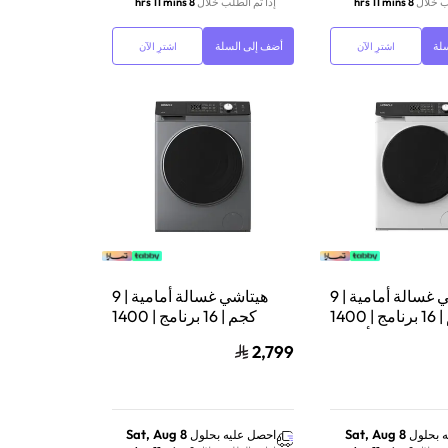
ب خلال
8 hrs 11 mins
إذا تم الطلب خلال
8 hrs 11 mins
لة
أضف إلى السلة
اشترِ الآن
اشترِ الآن
هيتاشي غسالة أمامية | 9
هيتاشي غسالة أمامية | 9
كجم | 16 برنامج | 1400
كجم | 16 برنامج | 1400
ة | إنفرتر | أبيض |
دورة/دقيقة | إنفرتر | فضي |
2,799
BD‑904HVOS
BD‑904HVOW
Sat, Aug 8
Sat, Aug 8
 بحلول
احصل عليه بحلول