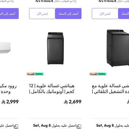
لطلب خلال
8 hrs 11 mins
إذا تم الطلب خلال
8 hrs 11 mins
إذا تم الطل
لسلة
أضف إلى السلة
أضف إلى الس
اشترِ الآن
اشترِ الآن
شي غسالة علوية مع
هيتاشي غسالة علوية | 12
ة التشغيل التلقائي |
كجم | أوتوماتيك بالكامل |
10.5 كجم | إعادة تشغيل
رمادي داكن |
2,999
2,699
لقائي | رمادي داكن |
LTL12PMVW0TGG
LTLH0PMVW0T
Sat, Aug 8
Sat, Aug 8
يه بحلول
احصل عليه بحلول
احصل عليه