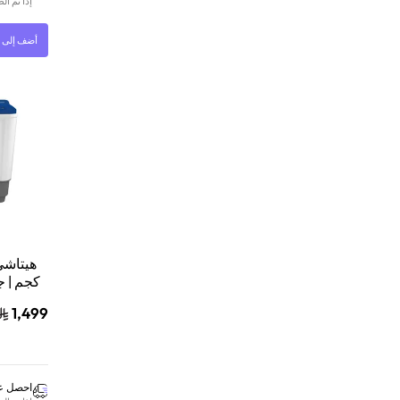
إذا تم ا
أضف إلى ا
كجم | ج
1,499
احصل عل