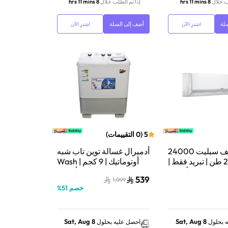
ب خلال
8 hrs 11 mins
إذا تم الطلب خلال
8 hrs 11 mins
لة
أضف إلى السلة
اشترِ الآن
اشترِ الآن
5
(
0
التقييمات
)
روود مكيف سبليت 24000
أدميرال غسالة توين تاب شبه
وحدة 2 طن | تبريد فقط |
أوتوماتيك | 9 كجم | Wash
واي فاي | أبيض |
Storm | أبيض |
539
1,099
ADTT9KUWCQ
UW24CRCT01
خصم
51
%
Sat, Aug 8
Sat, Aug 8
 بحلول
احصل عليه بحلول