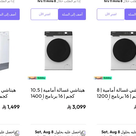
لطلب خلال
8 hrs 11 mins
إذا تم الطلب خلال
8 hrs 11 mins
إذا تم الطل
لسلة
أضف إلى السلة
أضف إلى الس
اشترِ الآن
اشترِ الآن
هيتاشي غسالة أمامية | 8
هيتاشي غسالة أمامية | 10.5
كجم | 16 برنامج | 1200
كجم | 16 برنامج | 1400
كجم |
قة | إنفرتر | أبيض |
دورة/دقيقة | إنفرتر | أبيض |
1,499
3,099
BD‑1054HVOW
BD‑802HVOW
Sat, Aug 8
Sat, Aug 8
يه بحلول
احصل عليه بحلول
احصل عليه