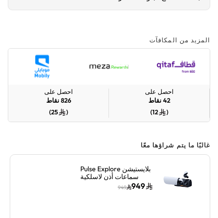
المزيد من المكافآت
احصل على
احصل على
42
نقاط
826
نقاط
)
25
(
)
12
(
غالبًا ما يتم شراؤها معًا
بلايستيشن Pulse Explore
سماعات أذن لاسلكية
حقيقية مع علبة شحن –
949
949
أبيض