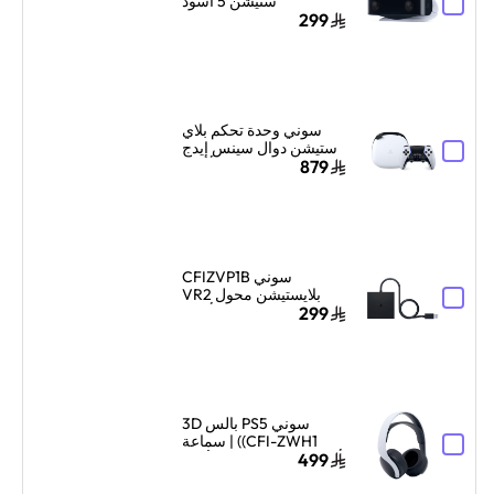
ستيشن 5 أسود
299
سوني وحدة تحكم بلاي
ستيشن دوال سينس إيدج
اللاسلكية أبيض
879
سوني CFIZVP1B
بلايستيشن محول VR2
للكمبيوتر الشخصي| أسود
299
سوني PS5 بالس 3D
(CFI-ZWH1) | سماعة
ألعاب لاسلكية فوق الأذن |
499
ميكروفون مزدوج لعزل
الضوضاء | أبيض