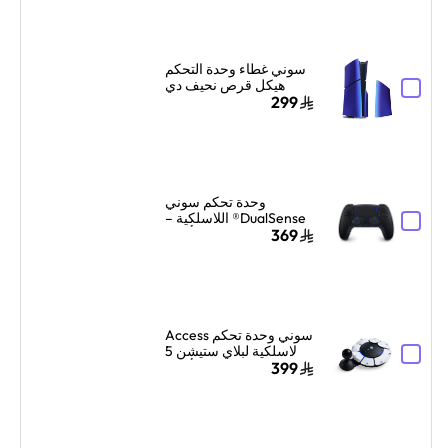
سوني غطاء وحدة التحكم
هيكل قرص نحيف دي
لبلايستيشن 5 بلون كروم
299
إنديغو
وحدة تحكم سوني
DualSense® اللاسلكية –
أسود
369
سوني وحدة تحكم Access
لاسلكية لبلاي ستيشن 5
أبيض
399