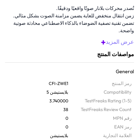
تُصدر محركات بلانار صوتًا واقعيًا ودقيقًا.
زمن انتقال منخفض للغاية يضمن مزامنة الصوت بشكل مثالي.
تضمن تقنية تصفية الضوضاء بالذكاء الاصطناعي محادثة صوتية
واضحة.
تُوصل بسهولة بجهاز بلايستيشن 5، والكمبيوتر الشخصي،
+
عرض المزيد
والبوابة.
توفر العلبة الصغيرة 10 ساعات إضافية من الشحن.
مواصفات المنتج
نظرة عامة
ارتقِ بتجربة اللعب مع سماعات الأذن اللاسلكية هذه بتقنية البلوتوث. بفضل
General
تقنية بلايستيشن لينك وإلغاء الضوضاء بالذكاء الاصطناعي، توفر هذه
رمز المنتج
CFI-ZWE1
السماعات صوتًا نقيًا وزمن وصول منخفضًا، مما يجعلها مثالية للألعاب.
Compatibility
بلايستيشن 5
بالإضافة إلى ذلك، ستحصل على عمر بطارية يصل إلى 15 ساعة، مما يتيح
TestFreaks Rating (1-5)
3.740000
لك اللعب في المنزل أو اصطحابها معك أينما كنت.
TestFreaks Review Count
38
رقم MPN
0
رمز EAN
0
‫العلامة التجارية
بلايستيشن