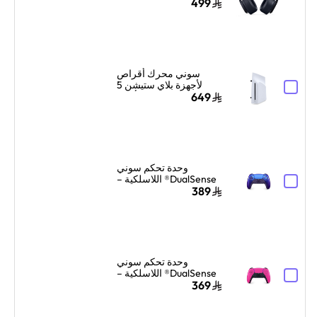
ألعاب لاسلكية فوق الأذن |
499
ميكروفون مزدوج لعزل
الضوضاء | أسود
سوني محرك أقراص
لأجهزة بلاي ستيشن 5
الإصدار الرقمي أبيض
649
وحدة تحكم سوني
DualSense® اللاسلكية –
Chroma Indigo
389
وحدة تحكم سوني
DualSense® اللاسلكية –
وردي Nova
369