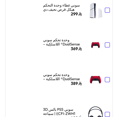
سوني غطاء وحدة التحكم
هيكل قرص نحيف دي
لبلايستيشن 5 بلون كروم
299
بيرل
وحدة تحكم سوني
DualSense® اللاسلكية –
أحمر
369
وحدة تحكم سوني
DualSense® اللاسلكية –
أحمر Volcanic
389
سوني PS5 بالس 3D
(CFI-ZWH1) | سماعة