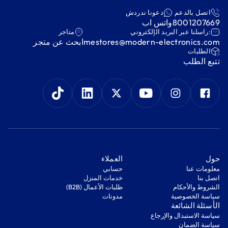
اتصل بالدعم
دعونا ندردش
8001207669
واتس اب
:راسلنا عبر البريد الإلكتروني
متاجر
mestores@modern-electronics.com
ابحث عن متجر
‫الطلبات‬
‫تتبع الطلب‬
‫حول‬
‫العملاء‬
معلومات عنا
‫حسابي‬
اتصل بنا
‫خدمات المنزل‬
‫الشروط والأحكام‬
‫طلبات الأعمال (B2B)‬
‫سياسة الخصوصية‬
مدونات
‫الأسئلة الشائعة‬
‫سياسة الاستبدال والإرجاع‬
‫سياسة الضمان‬