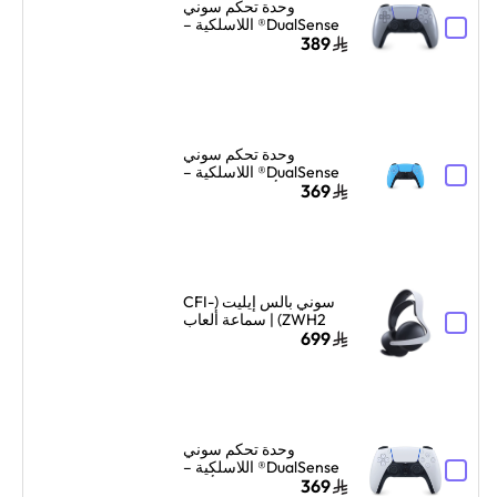
وحدة تحكم سوني
DualSense® اللاسلكية –
فضي Sterling
389
وحدة تحكم سوني
DualSense® اللاسلكية –
أزرق Starlight
369
سوني بالس إيليت (CFI-
ZWH2) | سماعة ألعاب
لاسلكية بلوتوث | صوت
699
منخفض التأخير | أبيض
وحدة تحكم سوني
DualSense® اللاسلكية –
أبيض
369