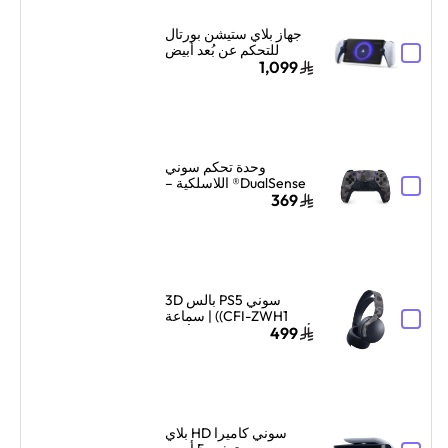
جهاز بلاي ستيشن بورتال
للتحكم عن بُعد أبيض
1,099
وحدة تحكم سوني
DualSense® اللاسلكية –
تمويه رمادي
369
سوني PS5 بالس 3D
(CFI-ZWH1) | سماعة
ألعاب لاسلكية فوق الأذن |
499
ميكروفون مزدوج لعزل
الضوضاء | تمويه رمادي
سوني كاميرا HD بلاي