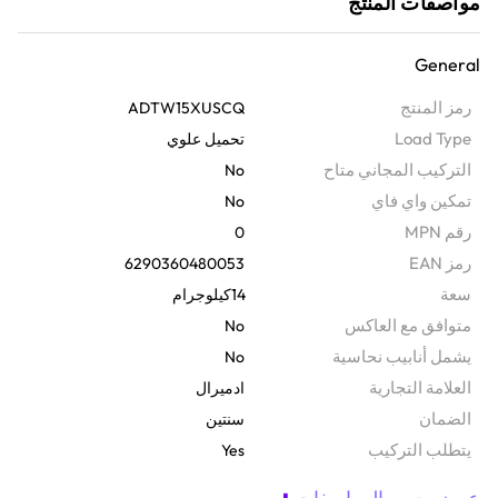
مواصفات المنتج
General
رمز المنتج
ADTW15XUSCQ
Load Type
تحميل علوي
التركيب المجاني متاح
No
تمكين واي فاي
No
رقم MPN
0
رمز EAN
6290360480053
سعة
14كيلوجرام
متوافق مع العاكس
No
يشمل أنابيب نحاسية
No
‫العلامة التجارية
ادميرال
الضمان‬
سنتين
يتطلب التركيب
Yes