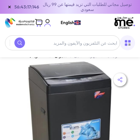
توصيل مجاني للطلبات التي تزيد قيمتها عن 99 ريال
×
55:43:17:146
سعودي
English
الصفحة الرئيسية
/
أجهزة الغسيل
/
أدميرال غسالة علوية | 14 كجم | Fuzzy Logic | رمادي | ADTW15XUSCQ