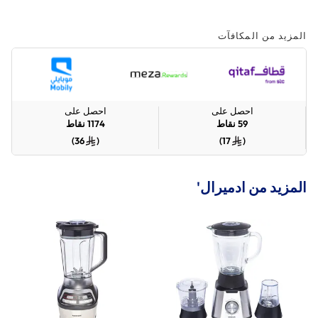
المزيد من المكافآت
احصل على
احصل على
59
نقاط
1174
نقاط
)
36
(
)
17
(
المزيد من ادميرال'