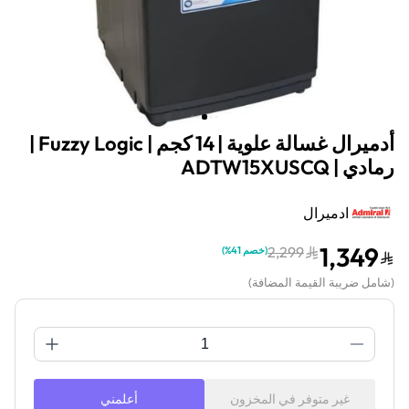
أدميرال غسالة علوية | 14 كجم | Fuzzy Logic |
رمادي | ADTW15XUSCQ
ادميرال
1,349
2,299
(
خصم 41%
)
(
شامل ضريبة القيمة المضافة
)
غير متوفر في المخزون
أعلمني