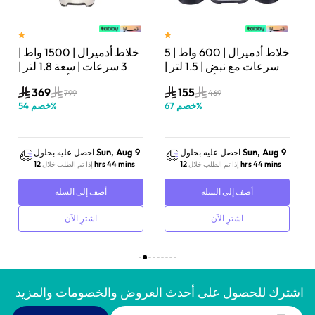
خلاط أدميرال | 600 واط | 5
خلاط أدميرال | 1500 واط |
ت
سرعات مع نبض | 1.5 لتر |
3 سرعات | سعة 1.8 لتر |
أسود/فضي | ADBL1560
أسود/فضي | ADBL1815SS
369
155
799
469
%
خصم
67
%
خصم
54
Sun, Aug 9
Sun, Aug 9
احصل عليه بحلول
احصل عليه بحلول
12 hrs 44 mins
12 hrs 44 mins
إذا تم الطلب خلال
إذا تم الطلب خلال
أضف إلى السلة
أضف إلى السلة
اشترِ الآن
اشترِ الآن
اشترك للحصول على أحدث العروض والخصومات والمزيد