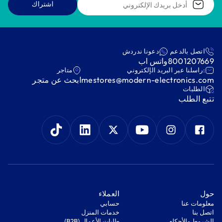
اشتراك
اتصل بالدعم
دعونا ندردش
8001207669
واتس اب
:راسلنا عبر البريد الإلكتروني
متاجر
mestores@modern-electronics.com
ابحث عن متجر
‫الطلبات‬
‫تتبع الطلب‬
‫حول‬
‫العملاء‬
معلومات عنا
‫حسابي‬
اتصل بنا
‫خدمات المنزل‬
‫الشروط والأحكام‬
‫طلبات الأعمال (B2B)‬