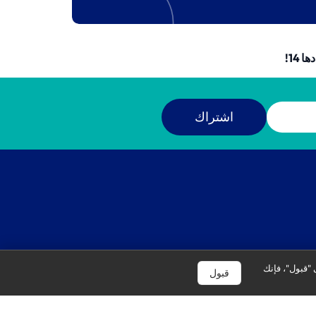
EKG9241Z9X
14!
اشتراك
 "قبول"، فإنك
قبول