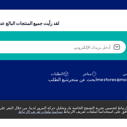
HD9137
دقيق، مؤقت، ارتفاع قابل
قفل مقبض، فضي/أسود -
للتعديل، ألواح قابلة للازالة،
HD6301/90
طاقة عالية، قفل مقبض -
HD6307/70
لقد رأيت جميع المنتجات البالغ عددها 
ني
متاجر
‫الطلبات‬
mestores@mod
ابحث عن متجر
‫تتبع الطلب‬
تباط لتحسين تجربة التصفح الخاصة بك وتحليل حركة المرور لدينا. من خلال النقر على
فق على استخدامنا لملفات تعريف الارتباط.
سياسة ملفات تعريف الارتباط