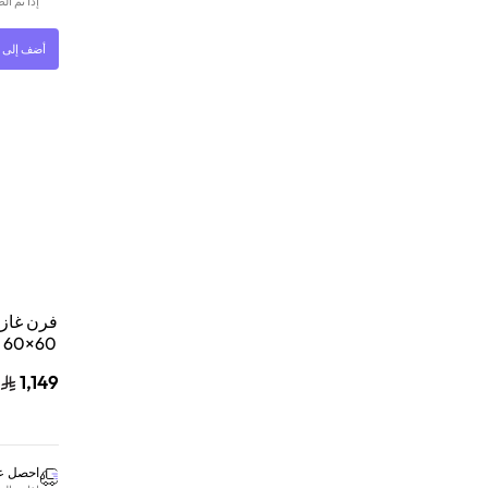
إذا تم ا
أضف إلى ا
0
1,149
احصل عل