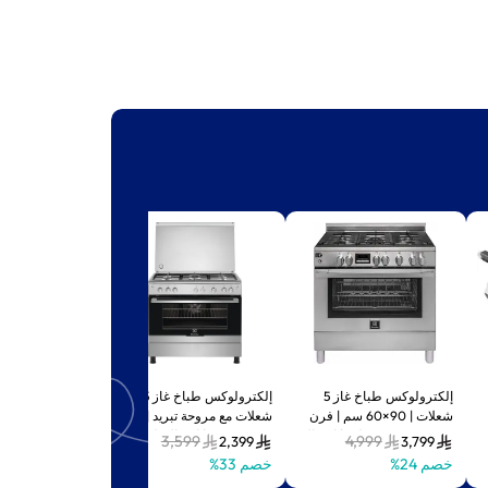
إلكترولوكس طباخ غاز 5
إلكترولوكس طباخ غاز 5
شعلات | 90×60 سم | فرن
شعلات مع مروحة تبريد |
 مسطحة مفتوحة 180°،
بمروحة سعة 127 لتر | إشعال
90×60 سم | إشعال تلقائي
سم | إشعال تلقائ
999
3,599
4,999
1,999
2,399
3,799
تلقائي ونظام أمان
ونظام أمان الثرموكوبل –
أمان الثرموكوبل 
خصم 24%
خصم 33%
خصم 33%
الثرموكوبل – فضي –
EKG913A2OX
EKG9000A3X