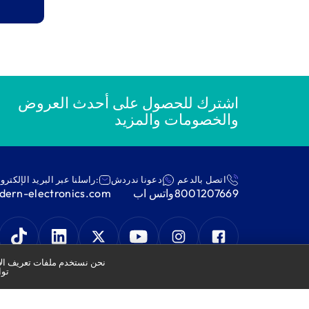
/91
اشترك للحصول على أحدث العروض
والخصومات والمزيد
اتصل بالدعم
دعونا ندردش
:راسلنا عبر البريد الإلكترو
8001207669
واتس اب
ern-electronics.com
نحن نستخدم ملفات تعريف الار
توا