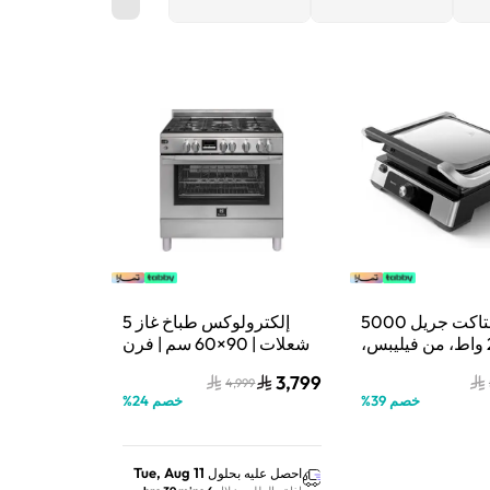
شواية كونتاكت جريل 5000
إلكترولوكس طباخ غاز 5
- 2200 واط، من فيليبس،
شعلات | 90×60 سم | فرن
ة مسطحة مفتوحة
بمروحة سعة 127 لتر | إشعال
3,799
4,999
 ارتفاع قابل للتعديل،
تلقائي ونظام أمان
خصم
39
%
خصم
24
%
قابلة للإزالة، طاقة
الثرموكوبل – فضي –
 قفل مقبض، فضي/
EKG9241Z9X
- HD6301/90
Tue, Aug 11
احصل عليه بحلول