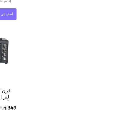
إذا تم ا
أضف إلى ا
لتر | 
أسود | 5NBSCP
349
9