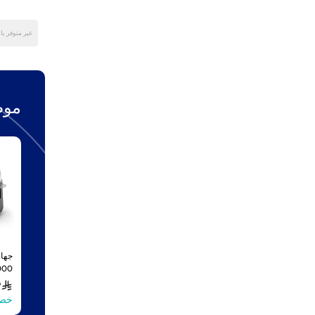
غير متوفر ب
موص
جها
9
مختل
خصم 
مسل