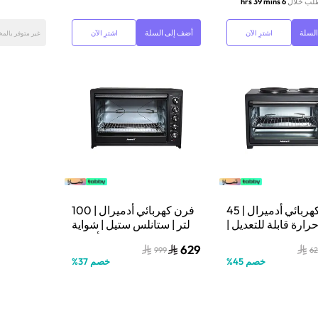
لطلب خلال
6 hrs 39 mins
لسلة
أضف إلى السلة
اشترِ الآن
اشترِ الآن
غير متوفر بالم
فرن كهربائي أدميرال | 45
فرن كهربائي أدميرال | 100
حرارة قابلة للتعديل |
لتر | ستانلس ستيل | شواية
ADEO4
دوّارة | أسود |
629
999
62
ADEO10NBSCP
خصم
45
%
خصم
37
%