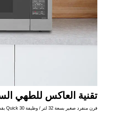
تقنية العاكس للطهي الس
فرن منفرد صغير بسعة 32 لتر / وظيفة Quick 30 بقدرة 1000 / مصباح صديق للبيئة ومُنير / تقنية العاكس