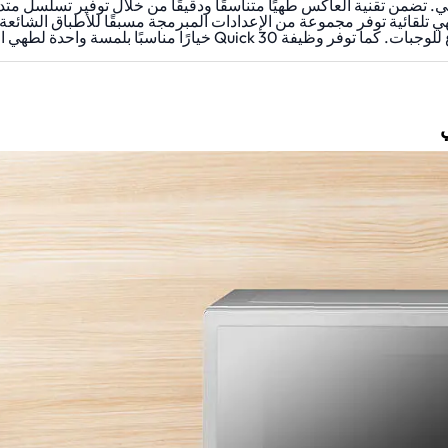
. تضمن تقنية العاكس طهيًا متناسقًا ودقيقًا من خلال توفير تسلسل مت
قوام الطعام والمواد المغذية. 19 قائمة طهي تلقائية توفر مجموعة من الإعدادات المبرمجة مسبق