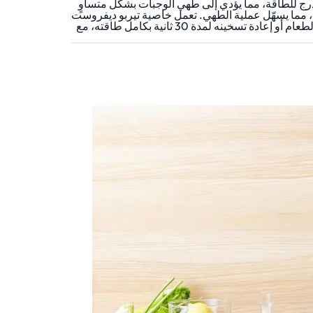
درج للطاقة، مما يؤدي إلى طهي الوجبات بشكل متساوٍ
ًا للأطباق الشائعة، مما يسهّل عملية الطهي. تعمل خاصية تيربو ديفروست
على تسريع عملية إزالة التجمد، مما يسمح بتحضير أسرع للوجبات. كما توفر وظيفة Quick 30 خيارًا مناسبًا بلمسة واحدة لطهي الطعام أو إعادة تسخينه لمدة 30 ثانية بكامل طاقته، مع