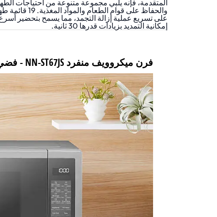
المتقدمة، فإنه يلبي مجموعة متنوعة من احتياجات الطهي
والحفاظ على 
إمكانية التمديد بزيادات قدرها 30 ثانية.
فرن ميكروويف منفرد NN-ST67JS - فضي