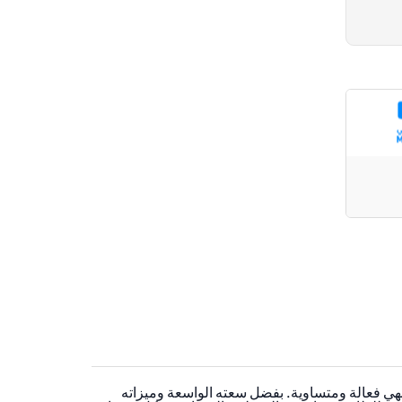
خدامات مصمم لتقديم نتائج طهي فعالة ومتساوية. بفضل سعته الواسعة وميزاته