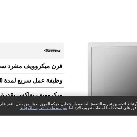
فرن ميكروويف منفرد سعة 32 ل
وظيفة عمل سريع لمدة 30 ثانية
ميكروويف بعاكس بقدرة 1000 وات
تباط لتحسين تجربة التصفح الخاصة بك وتحليل حركة المرور لدينا. من خلال النقر على
: 388mm, Weight: 11.5kg.
فق على استخدامنا لملفات تعريف الارتباط.
سياسة ملفات تعريف الارتباط