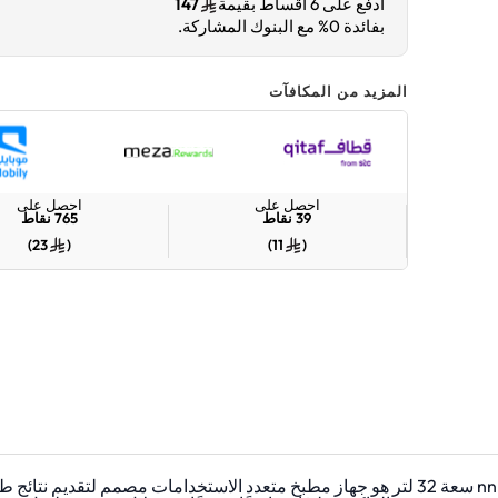
ادفع على 6 أقساط بقيمة
147
بفائدة 0% مع البنوك المشاركة.
المزيد من المكافآت
احصل على
احصل على
39
نقاط
765
نقاط
)
23
(
)
11
(
إن فرن الميكروويف العاكس من باناسونيك nn-st67jsstm سعة 32 لتر هو جهاز مطبخ متعدد الاست