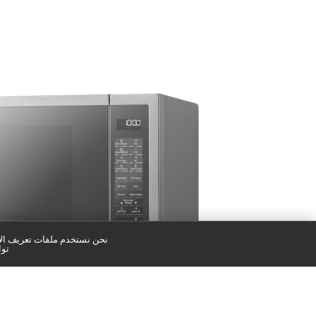
نحن نستخدم ملفات تعريف الار
توا