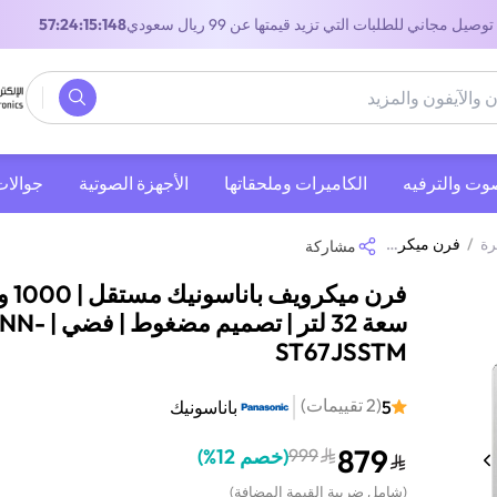
توصيل مجاني للطلبات التي تزيد قيمتها عن 99 ريال سعودي
56:24:15:148
صوت والترفيه
‫الكاميرات وملحقاتها‬
الأجهزة الصوتية
جوالات
رة
/
فرن ميكرويف باناسونيك مستقل | 1000 واط | سعة 32 لتر | تصميم مضغوط | فضي | NN-ST67JSSTM
مشاركة
فرن ميكروي
سعة 32 لتر | تصميم مضغوط | فضي | NN-
ST67JSSTM
(
2
تقييمات
)
5
باناسونيك
879
999
(
خصم 12%
)
(
شامل ضريبة القيمة المضافة
)