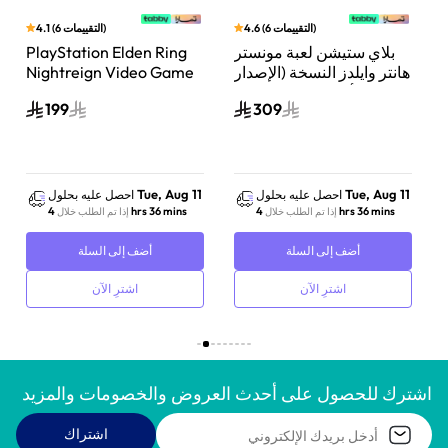
)
التقييمات
6
(
4.6
)
التقييمات
6
(
4.1
ن
بلاي ستيشن لعبة مونستر
PlayStation Elden Ring
هانتر وايلدز النسخة (الإصدار
Nightreign Video Game
ثلاثي الأبعاد المتحرك) بلاي
Playstation 5
199
309
ستيشن 5
Tue, Aug 11
Tue, Aug 11
احصل عليه بحلول
احصل عليه بحلول
4 hrs 36 mins
4 hrs 36 mins
إذا تم الطلب خلال
إذا تم الطلب خلال
أضف إلى السلة
أضف إلى السلة
اشترِ الآن
اشترِ الآن
اشترك للحصول على أحدث العروض والخصومات والمزيد
اشتراك