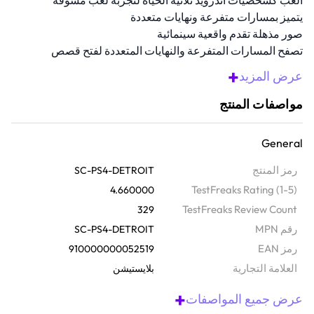
العب كشخصيات أندرويد ثلاثية الحياة لتجربة لعب مشوقة
يتميز بمسارات متفرعة ونهايات متعددة
صور مذهلة تقدم واقعية سينمائية
تصفح المسارات المتفرعة والنهايات المتعددة لفتح قصص
جديدة
+
عرض المزيد
متوافق مع جميع إصدارات جهاز بلاي ستيشن 4
مواصفات المنتج
نظرة عامة
ادخل إلى ديترويت المستقبل القريب الغني بالتفاصيل. تلعب كأندرويدات
General
ثلاثة مختلفة، وتؤثر اختياراتك بشكل كبير على القصة، التي تتميز بمسارات
ونتائج متعددة. الرسومات مذهلة، والأداءات الحية تكملها حبكة تتطور بناءً
رمز المنتج
SC-PS4-DETROIT
على قراراتك. كل شيء يتعلق باستكشاف ما يعنيه أن تكون إنسانًا. كل
TestFreaks Rating (1-5)
4.660000
حركة تقوم بها يمكن أن تؤثر على الشخصيات والمدينة.
TestFreaks Review Count
329
رقم MPN
SC-PS4-DETROIT
رمز EAN
910000000052519
‫العلامة التجارية
بلايستيشن
+
عرض جميع المواصفات