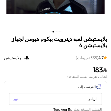
بلايستيشن لعبة ديترويت بيكوم هيومن لجهاز
بلايستيشن 4
4.7
(
335
تقييمات
)
بلايستيشن
183
(
شامل ضريبة القيمة المضافة
)
التوصيل إلى
الرياض
تغيير
التسليم المتوقع بحلول:
Tue, Aug 11