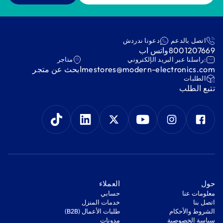
اتصل بالدعم
دعونا ندردش
8001207669
واتس اب
:راسلنا عبر البريد الإلكتروني
متاجر
mestores@modern-electronics.com
ابحث عن متجر
‫الطلبات‬
‫تتبع الطلب‬
‫حول‬
‫العملاء‬
معلومات عنا
‫حسابي‬
اتصل بنا
‫خدمات المنزل‬
‫الشروط والأحكام‬
‫طلبات الأعمال (B2B)‬
‫سياسة الخصوصية‬
مدونات