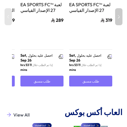
لعبة EA SPORTS FC™
لعبة EA SPORTS FC™
لعبة 
27 الإصدار القياسي
27 الإصدار القياسي
السيف ال
لجهاز نينتندو سويتش 2
لجهاز نينتندو سويتش
289
289
319
Sat,
Sat,
احصل عليه بحلول
احصل عليه بحلول
احص
Sep 26
Sep 26
11 hrs 53
11 hrs 53
إذا تم الطلب خلال
إذا تم الطلب خلال
إذا 
mins
mins
طلب مسبق
طلب مسبق
ط
العاب أكس بوكس
View All