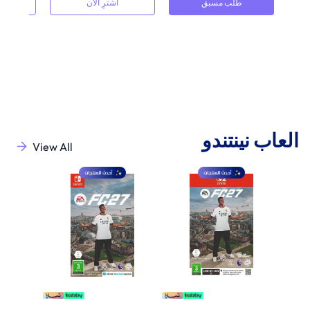
طلب مسبق
اشترِ الآن
العاب نينتندو
View All