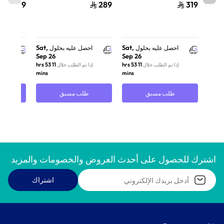
319
289
319
Sat,
Sat,
احصل عليه بحلول
احصل عليه بحلول
احص
Sep 26
Sep 26
11 hrs 53
11 hrs 53
إذا تم الطلب خلال
إذا تم الطلب خلال
إذا 
mins
mins
طلب مسبق
طلب مسبق
ط
اشترك للحصول على أحدث العروض والخصومات والمزيد
اشتراك