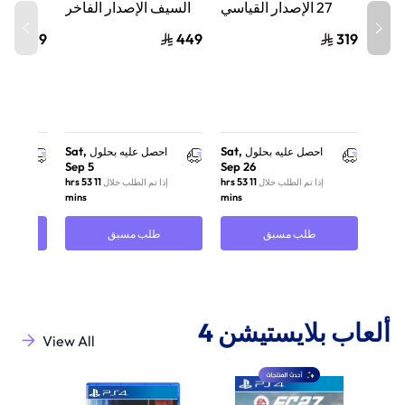
27 الإصدار القياسي
السيف الإصدار الفاخر
السيف
لجهاز بلايستيشن 5
المميز (Premium
309
449
319
(PS5)
Deluxe Edition) -
Edition) - بلايستيشن 5
بلايستيشن 5
Sat,
Sat,
احصل عليه بحلول
احصل عليه بحلول
احص
Sep 5
Sep 26
11 hrs 53
11 hrs 53
إذا تم الطلب خلال
إذا تم الطلب خلال
إذا 
mins
mins
طلب مسبق
طلب مسبق
ط
ألعاب بلايستيشن 4
View All