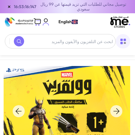
توصيل مجاني للطلبات التي تزيد قيمتها عن 99 ريال
×
15:53:16:147
سعودي
English
الصفحة الرئيسية
/
معدات الألعاب
/
ألعاب CDS