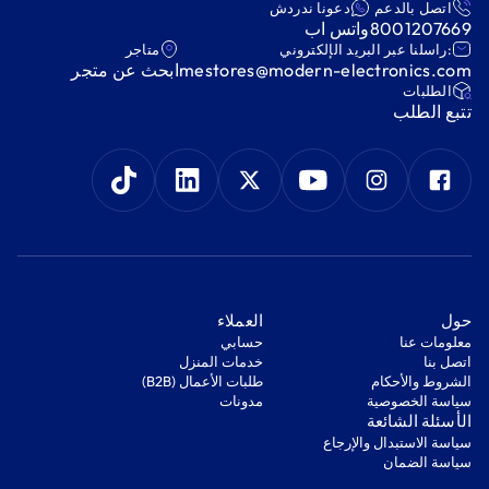
اتصل بالدعم
دعونا ندردش
8001207669
واتس اب
:راسلنا عبر البريد الإلكتروني
متاجر
mestores@modern-electronics.com
ابحث عن متجر
‫الطلبات‬
‫تتبع الطلب‬
‫حول‬
‫العملاء‬
معلومات عنا
‫حسابي‬
اتصل بنا
‫خدمات المنزل‬
‫الشروط والأحكام‬
‫طلبات الأعمال (B2B)‬
‫سياسة الخصوصية‬
مدونات
‫الأسئلة الشائعة‬
‫سياسة الاستبدال والإرجاع‬
‫سياسة الضمان‬