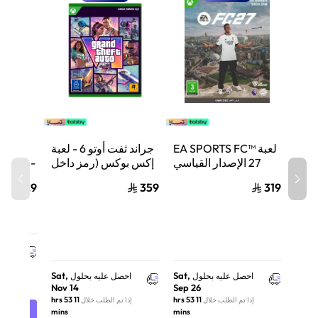
لعبة EA SPORTS FC™
جراند ثفت أوتو 6 - لعبة
ل
27 الإصدار القياسي
إكس بوكس (رمز داخل
ition -
لجهاز إكس بوكس
العلبة)
129
359
319
99
احص
إذا 
Sat,
Sat,
احصل عليه بحلول
احصل عليه بحلول
Nov 14
Sep 26
11 hrs 53
11 hrs 53
إذا تم الطلب خلال
إذا تم الطلب خلال
mins
mins
أضف