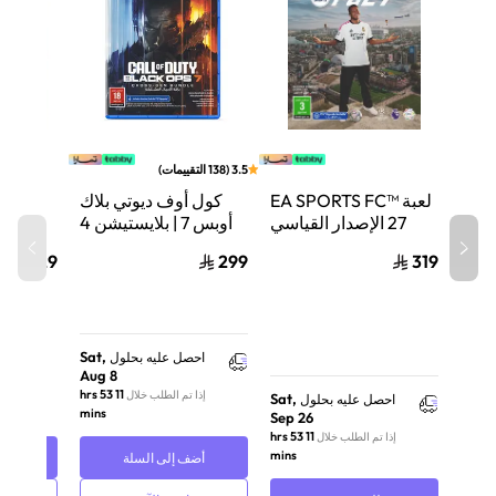
3.5
(
138
التقييمات
)
لعبة EA SPORTS FC™
كول أوف ديوتي بلاك
إي إ
27 الإصدار القياسي
أوبس 7 | بلايستيشن 4
لجهاز بلايستيشن 4
129
299
319
99
(PS4)
Sat,
احصل عليه بحلول
Aug 8
11 hrs 53
إذا تم الطلب خلال
Sat,
احصل عليه بحلول
mins
Sep 26
11 hrs 53
إذا تم الطلب خلال
mins
أضف إلى السلة
أضف