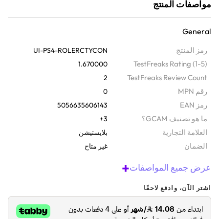
الضيوف
مواصفات المنتج
General
رمز المنتج
UI-PS4-ROLERCTYCON
TestFreaks Rating (1-5)
1.670000
TestFreaks Review Count
2
رقم MPN
0
رمز EAN
5056635606143
ما هو تصنيف GCAM؟
3+
‫العلامة التجارية
بلايستيشن
الضمان‬
غير متاح
+
عرض جميع المواصفات
اشتر الآن، وادفع لاحقًا