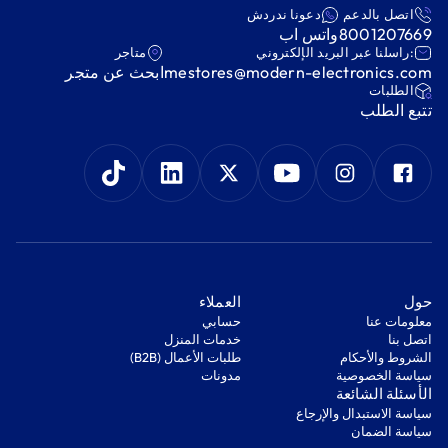
اتصل بالدعم
دعونا ندردش
8001207669
واتس اب
:راسلنا عبر البريد الإلكتروني
متاجر
mestores@modern-electronics.com
ابحث عن متجر
‫الطلبات‬
‫تتبع الطلب‬
‫حول‬
‫العملاء‬
معلومات عنا
‫حسابي‬
اتصل بنا
‫خدمات المنزل‬
‫الشروط والأحكام‬
‫طلبات الأعمال (B2B)‬
‫سياسة الخصوصية‬
مدونات
‫الأسئلة الشائعة‬
‫سياسة الاستبدال والإرجاع‬
‫سياسة الضمان‬