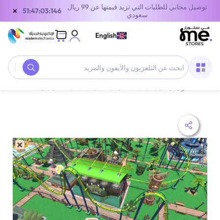
توصيل مجاني للطلبات التي تزيد قيمتها عن 99 ريال
×
51:47:03:146
سعودي
English
الصفحة الرئيسية
/
معدات الألعاب
/
ألعاب CDS
/
ألعاب بلايستيشن 4
/
مغ