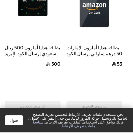
بطاقة هدايا أمازون الإمارات
بطاقة هدايا أمازون 500 ريال
50 درهم إماراتي إرسال الكود
سعودي إرسال الكود بالبريد
الرقمي بالبريد الإلكتروني
الإلكتروني أسود
500
53
أسود
غير متوفر بالمخزون
غير متوفر بالمخزون
نحن نستخدم ملفات تعريف الارتباط لتحسين تجربة التصفح
أعلمني
أعلمني
الخاصة بك وتحليل حركة المرور لدينا. من خلال النقر على "قبول"،
قبول
ترتيب
فإنك توافق على استخدامنا لملفات تعريف الارتباط.
سياسة
تصفية
ملفات تعريف الارتباط