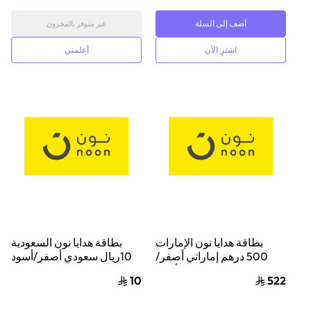
أضف إلى السلة
غير متوفر بالمخزون
اشترِ الآن
أعلمني
بطاقة هدايا نون الإمارات
بطاقة هدايا نون السعودية
500 درهم إماراتي أصفر/
10ريال سعودي أصفر/أسود
أسود
10
522