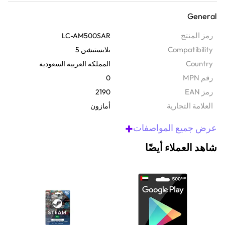
دلّل أحبائك بإمكانيات تسوق غير محدودة مع بطاقة الهدايا هذه. يتم توصيل
General
هذا الرمز الرقمي للهدايا عبر البريد الإلكتروني ويتوفر على الفور، ويمنحك
هذا الرمز الرقمي للهدايا إمكانية الوصول إلى ملايين المنتجات على
رمز المنتج
LC-AM500SAR
Amazon.com. عملية الاسترداد سهلة مثل إدخال الرمز على
Compatibility
بلايستيشن 5
Amazon.com، وسيكون الرصيد متاحًا للإنفاق على الفور تقريبًا - لا شحن
Country
المملكة العربية السعودية
ولا انتظار، فقط تسوق.
رقم MPN
0
رمز EAN
2190
‫العلامة التجارية
أمازون
+
عرض جميع المواصفات
شاهد العملاء أيضًا