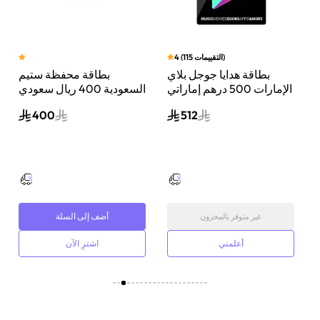
)
التقييمات
115
(
4
بطاقة هدايا جوجل بلاي
بطاقة محفظة ستيم
ي
الإمارات 500 درهم إماراتي
السعودية 400 ريال سعودي
إرسال الكود الرقمي بالبريد
إرسال الكود الرقمي بالبريد
400
512
الإلكتروني أسود
الإلكتروني ألوان متعددة
أضف إلى السلة
غير متوفر بالمخزون
أعلمني
اشترِ الآن