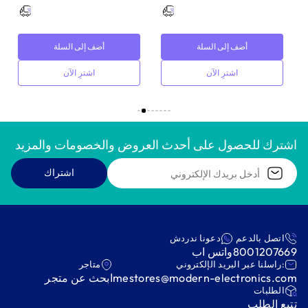
أضف إلى السلة
أضف إلى السلة
اشترِ الآن
اشترِ الآن
اشترك للحصول على أحدث العروض والخصومات والمزيد
اشتراك
اتصل بالدعم
دعونا ندردش
8001207669
واتس اب
:راسلنا عبر البريد الإلكتروني
متاجر
mestores@modern-electronics.com
ابحث عن متجر
‫الطلبات‬
‫تتبع الطلب‬