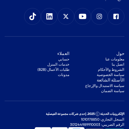
‫حول‬
‫العملاء‬
معلومات عنا
‫حسابي‬
اتصل بنا
‫خدمات المنزل‬
‫الشروط والأحكام‬
‫طلبات الأعمال (B2B)‬
‫سياسة الخصوصية‬
مدونات
‫الأسئلة الشائعة‬
‫سياسة الاستبدال والإرجاع‬
‫سياسة الضمان‬
الإلكترونيات الحديثة
2025. إحدى شركات مجموعة الفيصلية
السجل التجاري: 1010178850
الرقم الضريبي: 301244989910003