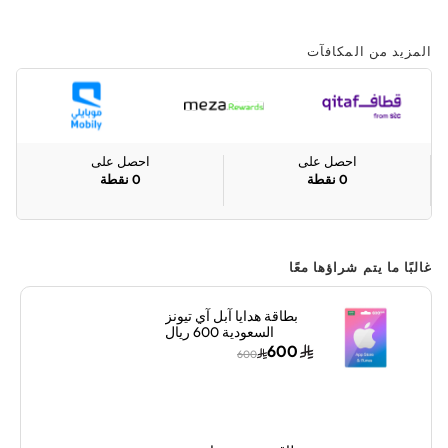
المزيد من المكافآت
احصل على
احصل على
0
نقطة
0
نقطة
غالبًا ما يتم شراؤها معًا
بطاقة هدايا آبل آي تيونز
السعودية 600 ريال
سعودي إرسال الكود
600
600
الرقمي بالبريد الإلكتروني
أزرق/وردي