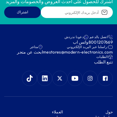
اشترك للحصول على أحدث العروض والخصومات والمزيد
اشتراك
اتصل بالدعم
دعونا ندردش
8001207669
واتس اب
:راسلنا عبر البريد الإلكتروني
متاجر
mestores@modern-electronics.com
ابحث عن متجر
‫الطلبات‬
‫تتبع الطلب‬
‫حول‬
‫العملاء‬
معلومات عنا
‫حسابي‬