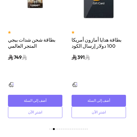
بطاقة هدايا أمازون أمريكا
بطاقة شحن شدات ببجي
100 دولار إرسال الكود
المتجر العالمي
ل
الرقمي بالبريد الإلكتروني
12000+4200 شدة إرسال
749
391
أسود
الكود الرقمي بالبريد
الإلكتروني والرسائل ألوان
متعددة
أضف إلى السلة
أضف إلى السلة
اشترِ الآن
اشترِ الآن