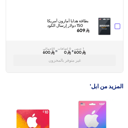
بطاقة هدايا أمازون أمريكا
150 دولار إرسال الكود
الرقمي بالبريد الإلكتروني
609
أسود
1 عنصر
0 إضافات
الإجمالي
=
+
600
0
600
غير متوفر بالمخزون
المزيد من ابل'