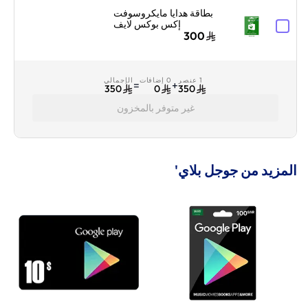
بطاقة هدايا مايكروسوفت
إكس بوكس لايف
السعودية 300 ريال
300
سعودي إرسال البطاقة
الرقمية بالبريد الإلكتروني
والرسائل أخضر
1 عنصر
0 إضافات
الإجمالي
=
+
350
0
350
غير متوفر بالمخزون
المزيد من جوجل بلاي'