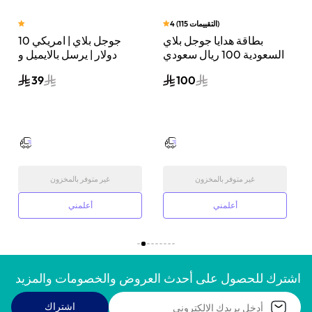
)
التقييمات
115
(
4
بطاقة هدايا جوجل بلاي
جوجل بلاي | امريكي 10
ي
السعودية 100 ريال سعودي
دولار | يرسل بالايميل و
إرسال الكود الرقمي بالبريد
الرسائل النصية
39
100
الإلكتروني أسود
غير متوفر بالمخزون
غير متوفر بالمخزون
أعلمني
أعلمني
اشترك للحصول على أحدث العروض والخصومات والمزيد
اشتراك