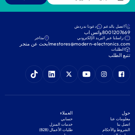
اتصل بالدعم
دعونا ندردش
8001207669
واتس اب
:راسلنا عبر البريد الإلكتروني
متاجر
mestores@modern-electronics.com
ابحث عن متجر
‫الطلبات‬
‫تتبع الطلب‬
‫حول‬
‫العملاء‬
معلومات عنا
‫حسابي‬
اتصل بنا
‫خدمات المنزل‬
‫الشروط والأحكام‬
‫طلبات الأعمال (B2B)‬
‫سياسة الخصوصية‬
مدونات