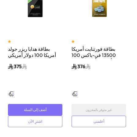
بطاقة فورتنايت أمريكا
بطاقة هدايا ريزر جولد
ي
13500 في-باكس 100
أمريكا 100 دولار أمريكي
دولار أمريكي ألوان متعددة
إرسال الكود الرقمي بالبريد
375
376
الإلكتروني والرسائل أسود
أضف إلى السلة
غير متوفر بالمخزون
أعلمني
اشترِ الآن