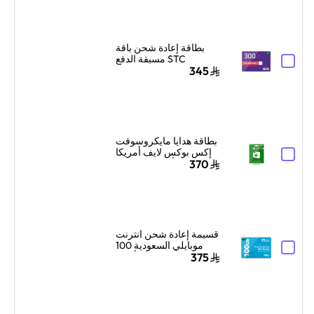
بطاقة إعادة شحن باقة
STC مسبقة الدفع
السعودية 300 ريال
345
سعودي أزرق/أحمر
بطاقة هدايا مايكروسوفت
إكس بوكس لايف أمريكا
100 دولار أمريكي إرسال
370
البطاقة الرقمية بالبريد
الإلكتروني والرسائل
أخضر
قسيمة إعادة شحن انترنت
موبايلي السعودية 100
جيجا بايت لمدة 3 أشهر
375
أزرق