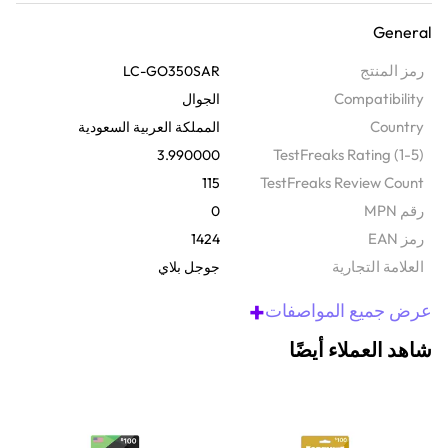
والأفلام وغيرها الكثير. مثالية لمستخدمي أندرويد حيث يمكنك الاستمتاع
General
بأشياء رائعة على متجر جوجل بلاي بدون بطاقة ائتمان. مع 350 ريال
سعودي، ستصبح طريقة رائعة للحفاظ على حدود ميزانيتك أو تقديم هدية أو
رمز المنتج
LC-GO350SAR
تدليل نفسك. لاستخدام الرمز الخاص بك، ما عليك سوى فتح متجر جوجل
Compatibility
الجوال
بلاي، والانتقال إلى الإعدادات، والنقر على رموز الاسترداد، وكتابة الرمز
Country
المملكة العربية السعودية
الخاص بك؛ الأمر سهل.
TestFreaks Rating (1-5)
3.990000
TestFreaks Review Count
115
رقم MPN
0
رمز EAN
1424
‫العلامة التجارية
جوجل بلاي
+
عرض جميع المواصفات
شاهد العملاء أيضًا