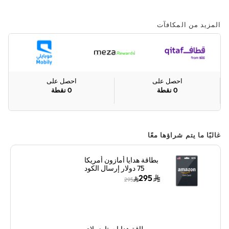
المزيد من المكافآت
احصل على
احصل على
0
نقطة
0
نقطة
غالبًا ما يتم شراؤها معًا
بطاقة هدايا أمازون أمريكا
75 دولار إرسال الكود
الرقمي بالبريد الإلكتروني
295
295
أسود
بطاقة هدايا ستارز بلاي