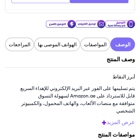
الوصف
المواصفات
الهواتف الموصى بها
المراجعات
وصف المنتج
أبرز النقاط
يتم تسليمها على الفور عبر البريد الإلكتروني للإهداء السريع
قابل للاسترداد على Amazon.ae لسهولة التسوق
متوافقة مع منصات الألعاب، والهاتف المحمول، والكمبيوتر
الشخصي
هدية مثالية لأعياد الميلاد أو الاحتفالات
+
عرض المزيد
تأمين الاسترداد من خلال قسم هدايا أمازون
مواصفات المنتج
نظرة عامة