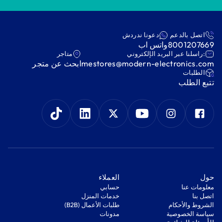
اتصل بالدعم
دعونا ندردش
8001207669
واتس اب
:راسلنا عبر البريد الإلكتروني
متاجر
mestores@modern-electronics.com
ابحث عن متجر
‫الطلبات‬
‫تتبع الطلب‬
‫حول‬
‫العملاء‬
معلومات عنا
‫حسابي‬
اتصل بنا
‫خدمات المنزل‬
‫الشروط والأحكام‬
‫طلبات الأعمال (B2B)‬
‫سياسة الخصوصية‬
مدونات