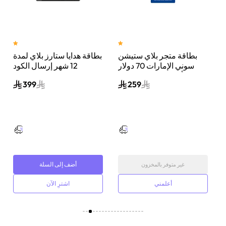
بطاقة متجر بلاي ستيشن
بطاقة هدايا ستارز بلاي لمدة
جنيه
سوني الإمارات 70 دولار
12 شهر إرسال الكود
أمريكي إرسال الكود
الرقمي بالبريد الإلكتروني
399
259
الرقمي بالبريد الإلكتروني
أسود/أبيض
والرسائل أزرق
أضف إلى السلة
غير متوفر بالمخزون
أعلمني
اشترِ الآن