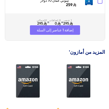
سوني عمان 70 دولار
أمريكي إرسال الكود
259
الرقمي بالبريد الإلكتروني
والرسائل أزرق/أبيض
1 عنصر
0 إضافات
الإجمالي
=
+
295
0
295
إضافة 1 عناصر إلى السلة
المزيد من أمازون'