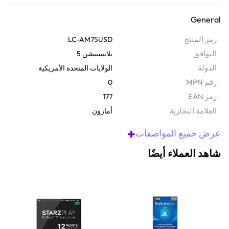
أرسل بطاقة الهدايا هذه إلى شخص ما عبر البريد الإلكتروني وفاجئه. يمنحك
General
هذا الرمز الرقمي إمكانية الوصول إلى الكثير من المنتجات على
Amazon.ae، وهو مثالي لأعياد الميلاد أو العطلات أو لمجرد تدليل نفسك.
رمز المنتج
LC-AM75USD
تعمل على بلاي ستيشن 5 وإكس بوكس ونينتندو والهاتف المحمول وغيرها
التوافق
بلايستيشن 5
الكثير - هناك ما يناسب الجميع. فقط استبدل الرمز على حسابك على
الدولة
الولايات المتحدة الأمريكية
أمازون وابدأ التسوق على الفور؛ لا انتظار ولا متاعب شحن، فقط تسوق
رقم MPN
0
بسهولة.
رمز EAN
177
‫العلامة التجارية
أمازون
+
عرض جميع المواصفات
شاهد العملاء أيضًا