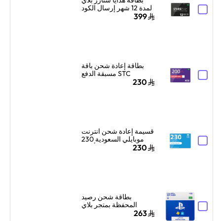
لمدة 12 شهر إرسال الكود
الرقمي بالبريد الإلكتروني
399
أسود/أبيض
بطاقة إعادة شحن باقة
STC مسبقة الدفع
السعودية 200 ريال
230
سعودي أزرق/أحمر
قسيمة إعادة شحن انترنت
موبايلي السعودية 230
ريال سعودي أزرق
230
بطاقة شحن رصيد
المحفظة بمتجر بلاي
ستيشن سوني السعودية
263
70 دولار إرسال الكود