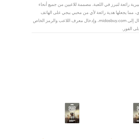
رية رائعة لتبرز في اللعبة. مصممة للاعبين من جميع أنحاء
، مما يجعلها هدية رائعة لأي من محبي ببجي على الهاتف
المحمول. للاسترداد، ما عليك سوى الانتقال إلى midasbuy.com، وإدخال معرف اللاعب والرمز الخاص
لى الفور.