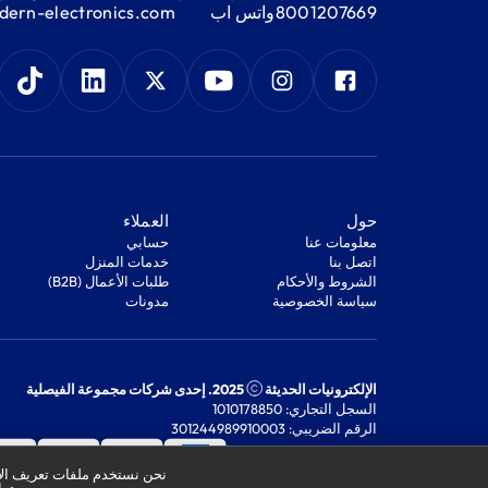
8001207669
واتس اب
ern-electronics.com
‫حول‬
‫العملاء‬
معلومات عنا
‫حسابي‬
اتصل بنا
‫خدمات المنزل‬
‫الشروط والأحكام‬
‫طلبات الأعمال (B2B)‬
‫سياسة الخصوصية‬
مدونات
الإلكترونيات الحديثة
2025. إحدى شركات مجموعة الفيصلية
السجل التجاري: 1010178850
الرقم الضريبي: 301244989910003
نحن نستخدم ملفات تعريف الار