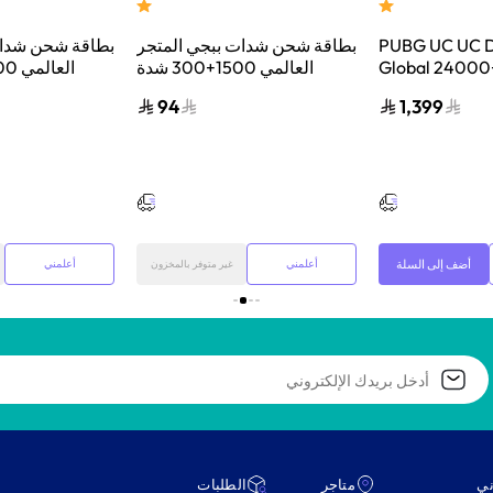
PUBG UC UC Di
بطاقة شحن شدات ببجي المتجر
بطاقة شحن شدات
Global 2400
العالمي 1500+300 شدة
Delivery By E
إرسال الكود الرقمي بالبريد
إرسال الكود 
94
1,399
Digital Code M
الإلكتروني والرسائل ألوان
الإلكتروني 
متعددة
أضف إلى السلة
أعلمني
أعلمني
غير متوفر بالمخزون
ني
متاجر
‫الطلبات‬