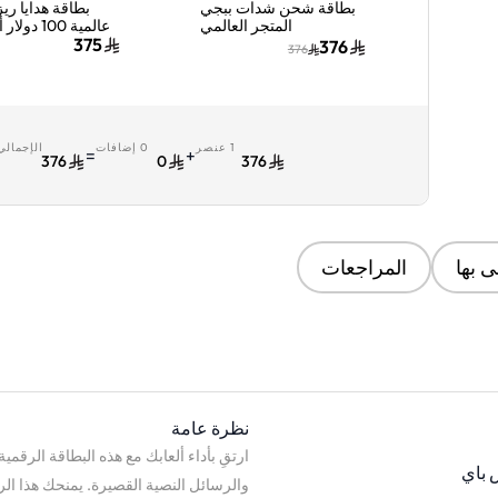
بطاقة شحن شدات ببجي
بطاقة هدايا ري
المتجر العالمي
عالمية 100 
6000+2100 شدة إرسال
إرسال الكود 
375
376
376
الكود الرقمي بالبريد
بالبريد الإ
الإلكتروني والرسائل ألوان
والرسائ
متعددة
1 عنصر
0 إضافات
الإجمالي
=
+
376
0
376
 بها
المراجعات
نظرة عامة
ارتقِ بأداء ألعابك مع هذه البطاقة الرق
 باي
والرسائل النصية القصيرة. يمنحك هذا ال