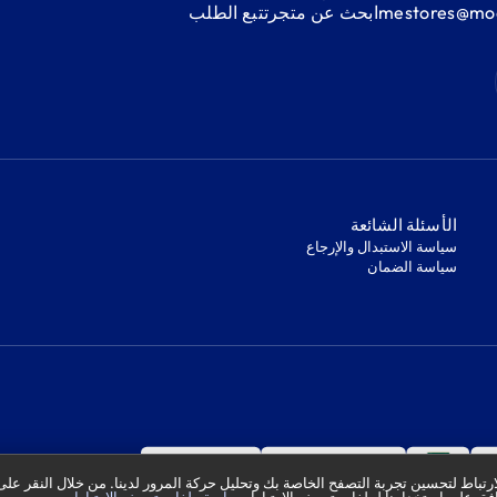
mestores@mod
ابحث عن متجر
‫تتبع الطلب‬
‫الأسئلة الشائعة‬
‫سياسة الاستبدال والإرجاع‬
‫سياسة الضمان‬
تباط لتحسين تجربة التصفح الخاصة بك وتحليل حركة المرور لدينا. من خلال النقر على