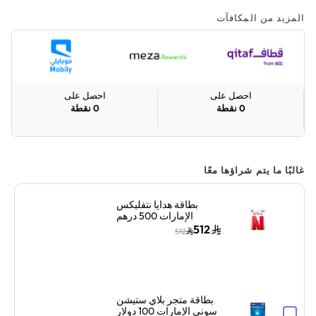
المزيد من المكافآت
احصل على
احصل على
0
نقطة
0
نقطة
غالبًا ما يتم شراؤها معًا
بطاقة هدايا نتفليكس
الإمارات 500 درهم
إماراتي إرسال الكود
512
512
الرقمي بالبريد الإلكتروني
أبيض/أحمر
بطاقة متجر بلاي ستيشن
سوني الإمارات 100 دولار