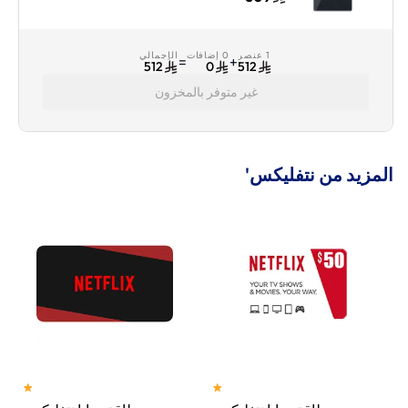
أسود
1 عنصر
0 إضافات
الإجمالي
=
+
512
0
512
غير متوفر بالمخزون
المزيد من نتفليكس'