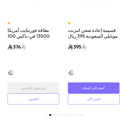
قسيمة إعادة شحن انترنت
بطاقة فورتنايت أمريكا
ل
موبايلي السعودية 395 ريال
13500 في-باكس 100
سعودي أزرق
دولار أمريكي ألوان متعددة
376
395
أضف إلى السلة
غير متوفر بالمخزون
اشترِ الآن
أعلمني