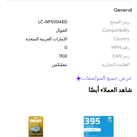
احصل على بطاقة الهدية هذه لنفسك أو لشخص مميز واستمتع بمشاهدة لا
General
نهاية لها. يمنحك هذا الرمز الرقمي إمكانية الوصول إلى الكثير من الأفلام
والعروض والأفلام الوثائقية دون الحاجة إلى بطاقة ائتمان. ستحصل عليها
رمز المنتج
LC-NF500AED
مباشرةً في بريدك الإلكتروني، مما يجعلها هدية رائعة لأعياد الميلاد أو
Compatibility
الجوال
العطلات أو لمجرد أنها هدية رائعة. للبدء، ما عليك سوى الانتقال إلى
Country
الإمارات العربية المتحدة
www.netflix.com/redeem، وتسجيل الدخول أو إنشاء حساب، وإدخال
رقم MPN
0
الرمز الخاص بك لبدء البث على الفور.
رمز EAN
1102
‫العلامة التجارية
نتفليكس
+
عرض جميع المواصفات
شاهد العملاء أيضًا