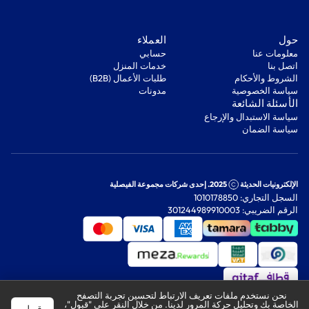
‫حول‬
‫العملاء‬
معلومات عنا
‫حسابي‬
اتصل بنا
‫خدمات المنزل‬
‫الشروط والأحكام‬
‫طلبات الأعمال (B2B)‬
‫سياسة الخصوصية‬
مدونات
‫الأسئلة الشائعة‬
‫سياسة الاستبدال والإرجاع‬
‫سياسة الضمان‬
الإلكترونيات الحديثة
2025. إحدى شركات مجموعة الفيصلية
السجل التجاري: 1010178850
الرقم الضريبي: 301244989910003
نحن نستخدم ملفات تعريف الارتباط لتحسين تجربة التصفح
الخاصة بك وتحليل حركة المرور لدينا. من خلال النقر على "قبول"،