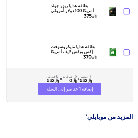
بطاقة هدايا ريزر جولد
أمريكا 100 دولار أمريكي
إرسال الكود الرقمي
375
بالبريد الإلكتروني
والرسائل أسود
بطاقة هدايا مايكروسوفت
إكس بوكس لايف أمريكا
100 دولار أمريكي إرسال
370
البطاقة الرقمية بالبريد
الإلكتروني والرسائل
أخضر
1 عنصر
0 إضافات
الإجمالي
=
+
532
0
532
إضافة 1 عناصر إلى السلة
المزيد من موبايلي'