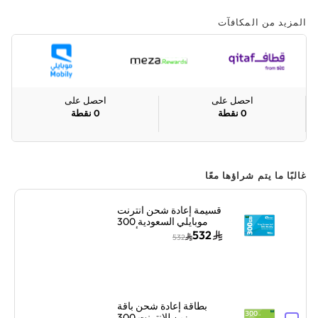
المزيد من المكافآت
احصل على
احصل على
0
نقطة
0
نقطة
غالبًا ما يتم شراؤها معًا
قسيمة إعادة شحن انترنت
موبايلي السعودية 300
جيجا بايت لمدة 3 أشهر
532
532
أزرق
بطاقة إعادة شحن باقة
زين للإنترنت 300