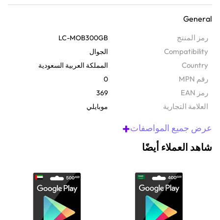
إنترنت محمول موثوق به. ستحصل على 300 جيجابايت من البيانات
General
السريعة التي تدوم لمدة 3 أشهر في جميع أنحاء المملكة العربية السعودية.
رائعة للبث أو التصفح أو البقاء على اتصال. لاستخدامها، ما عليك سوى
رمز المنتج
LC-MOB300GB
الانتقال إلى connect.mobily.com.sa أو الاتصال على
Compatibility
الجوال
1400VoucherNumber#، والاستمتاع بثلاثة أشهر من الإنترنت السلس.
Country
المملكة العربية السعودية
رقم MPN
0
رمز EAN
369
‫العلامة التجارية
موبايلي
+
عرض جميع المواصفات
شاهد العملاء أيضًا