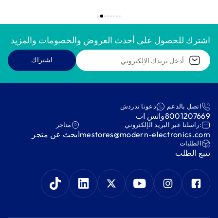
اشترك للحصول على أحدث العروض والخصومات والمزيد
اشتراك
اتصل بالدعم
دعونا ندردش
8001207669
واتس اب
:راسلنا عبر البريد الإلكتروني
متاجر
mestores@modern-electronics.com
ابحث عن متجر
‫الطلبات‬
‫تتبع الطلب‬