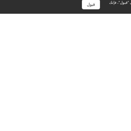
 "قبول"، فإنك
قبول
لة
أضف إلى السلة
اشترِ الآن
اشترِ الآن
مات
)
عادة شحن انترنت
قسيمة إعادة شحن انترنت
موبايلي السعودية 57.5 ريال
موبايلي السعودية 5 جيجا
سعودي أزرق
بايت لمدة شهر واحد أزرق
91