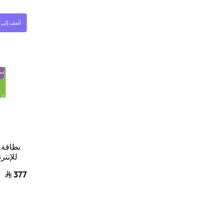
أضف إلى ا
بطاقة 
للإنتر
377