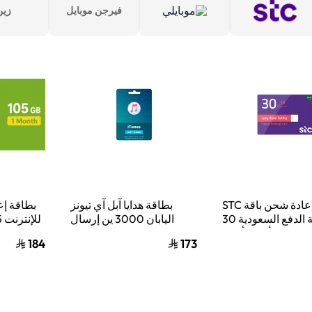
فيرجن موبايل
زين
بطاقة إعادة شحن باقة STC
بطاقة هدايا آبل آي تيونز
بطاقة إع
مسبقة الدفع السعودية 30
اليابان 3000 ين إرسال
 سعودي أزرق/أحمر
الكود الرقمي بالبريد
184
173
الإلكتروني أزرق