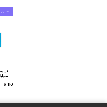
أضف إلى ا
قسيمة
ب
110