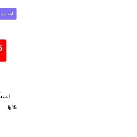
أضف إلى ا
ب
إرسال ا
15
ال