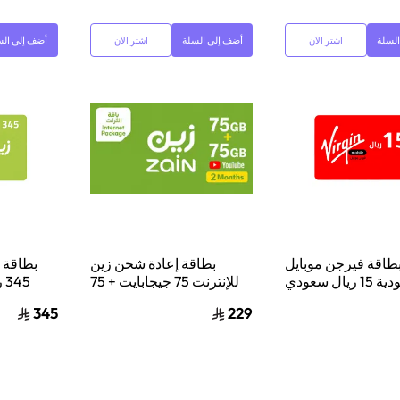
لسلة
أضف إلى السلة
أضف إلى الس
اشترِ الآن
اشترِ الآن
طاقة فيرجن موبايل
بطاقة إعادة شحن زين
بطاقة ه
السعودية 15 ريال سعودي
للإنترنت 75 جيجابايت + 75
345 ريال سعودي أخضر
لرمز الرقمي بالبريد
جيجابايت ليوتيوب لمدة
345
229
إلكتروني أحمر/أبيض
شهرين