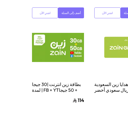
لة
أضف إلى السلة
اشترِ الآن
اشترِ الآن
دايا زين السعودية
بطاقة زين انترنت |30 جيجا
+ 50 جيجاFB + YT | لمدة
شهر1
114