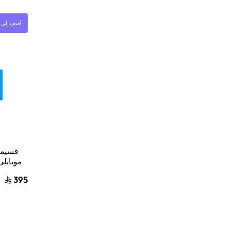
أضف إلى ا
قسيمة
395