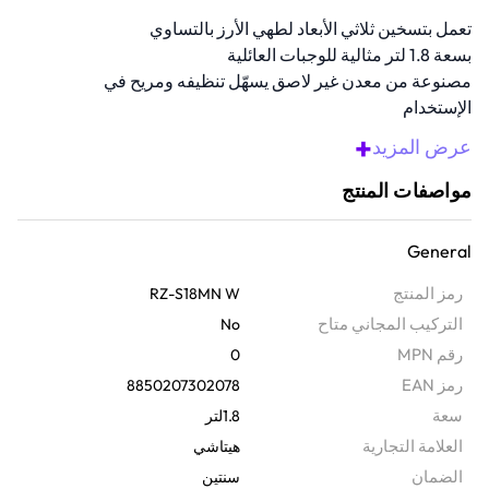
تعمل بتسخين ثلاثي الأبعاد لطهي الأرز بالتساوي
بسعة 1.8 لتر مثالية للوجبات العائلية
مصنوعة من معدن غير لاصق يسهّل تنظيفه ومريح في
الإستخدام
يأتي مزودًا بسلة بخار للطهي المتنوع والصحي
+
عرض المزيد
مصنوعة من مواد متينة لضمان أداء طويل الأمد وموثوقية
عالية.
مواصفات المنتج
نظرة عامة
اجعل طهيك اليومي أسهل مع طنجرة الأرز الكهربائية. بفضل ميزة التسخين
General
ثلاثي الأبعاد والوعاء الداخلي غير اللاصق والعالي الجودة، يُمكنك طهي 10
رمز المنتج
RZ-S18MN W
أكواب من الأرز بشكل متساوٍ مع إمكانية الحفاظ على دفئه لمدة تصل إلى
التركيب المجاني متاح
No
12 ساعة. ستعجبك أدوات التحكم الميكانيكية، وتصميمه السهل التنظيف،
رقم MPN
0
بالإضافة إلى الملحقات المرفقة التي تجعل استخدامه أكثر سهولة وراحة.
رمز EAN
8850207302078
سعة
1.8لتر
‫العلامة التجارية
هيتاشي
الضمان‬
سنتين