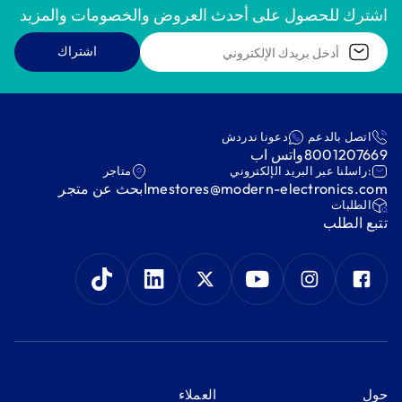
اشترك للحصول على أحدث العروض والخصومات والمزيد
اشتراك
اتصل بالدعم
دعونا ندردش
8001207669
واتس اب
:راسلنا عبر البريد الإلكتروني
متاجر
mestores@modern-electronics.com
ابحث عن متجر
‫الطلبات‬
‫تتبع الطلب‬
‫حول‬
‫العملاء‬