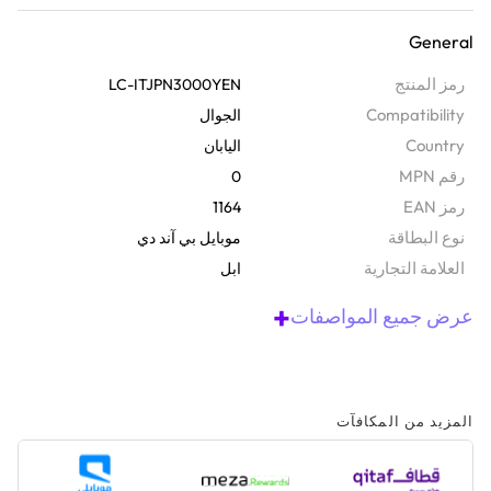
في شكل رمز رقمي عبر البريد الإلكتروني، وتتيح لك هذه البطاقة التي تبلغ
General
قيمتها 3000 ين شراء التطبيقات والألعاب والموسيقى والأفلام ومساحة
تخزين آي كلاود والاشتراكات وغيرها باستخدام معرف آبل الخاص بك. سواء
رمز المنتج
LC-ITJPN3000YEN
كنت تقدمها كهدية أو تدلل نفسك، فهي تعمل بسلاسة على آيفون وآيباد
Compatibility
الجوال
وآيبود تاتش وماك وحتى أندرويد، ومن السهل جدًا استردادها على جميع
Country
اليابان
الأجهزة.
رقم MPN
0
رمز EAN
1164
نوع البطاقة
موبايل بي آند دي
‫العلامة التجارية
ابل
+
عرض جميع المواصفات
المزيد من المكافآت