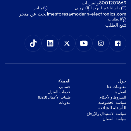
8001207669
واتس اب
:راسلنا عبر البريد الإلكتروني
متاجر
mestores@modern-electronics.com
ابحث عن متجر
‫الطلبات‬
‫تتبع الطلب‬
‫حول‬
‫العملاء‬
معلومات عنا
‫حسابي‬
اتصل بنا
‫خدمات المنزل‬
‫الشروط والأحكام‬
‫طلبات الأعمال (B2B)‬
‫سياسة الخصوصية‬
مدونات
‫الأسئلة الشائعة‬
‫سياسة الاستبدال والإرجاع‬
‫سياسة الضمان‬